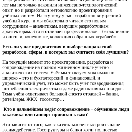
лет мы не только накопили инженерно-технологический
опыт, но и разработали методологию проектирования
учётных систем. На эту тему у нас разработан внутренний
учебный курс, и мы обязательно читаем его новым
сотрудникам – аналитикам, ведущим разработчикам,
архитекторам. Это и отличает профессионалов – багаж знаний
и опыта и, конечно же, коллекция собранных «граблей».
Есть ли у вас предпочтения в выборе направлений
разработок, сферы, в которых вы считаете себя лучшими?
На текущий момент это проектирование, разработка и
сопровождение на полном жизненном цикле учётно-
аналитических систем. Учёт мы трактуем максимально
широко – это и бухгалтерский, и финансовый, и
управленческий учёт, это может быть учёт товародвижения,
потребления электричества и даже радиоактивных отходов.
Тема учёта охватывает большой спектр отраслей – банки,
ритейлеры, ЖКХ, госсектор…
Кто в дальнейшем ведёт сопровождение – обученные люди
заказчика или саппорт привязан к вам?
Это зависит от того, как заказчик захочет выстроить наше
взаимодействие. Госструктуры и банки хотят полностью