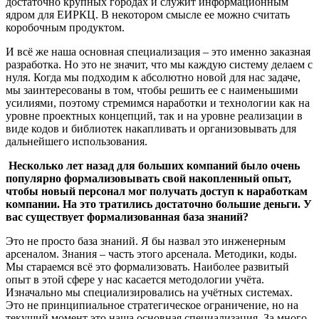
достаточно крупных городах и служит информационным
ядром для ЕИРКЦ. В некотором смысле ее можно считать
коробочным продуктом.
И всё же наша основная специализация – это именно заказная
разработка. Но это не значит, что мы каждую систему делаем с
нуля. Когда мы подходим к абсолютно новой для нас задаче,
мы заинтересованы в том, чтобы решить ее с наименьшими
усилиями, поэтому стремимся наработки и технологии как на
уровне проектных концепций, так и на уровне реализации в
виде кодов и библиотек накапливать и организовывать для
дальнейшего использования.
Несколько лет назад для больших компаний было очень
популярно формализовывать свой накопленный опыт,
чтобы новый персонал мог получать доступ к наработкам
компании. На это тратились достаточно большие деньги. У
вас существует формализованная база знаний?
Это не просто база знаний. Я бы назвал это инженерным
арсеналом. Знания – часть этого арсенала. Методики, коды.
Мы стараемся всё это формализовать. Наиболее развитый
опыт в этой сфере у нас касается методологии учёта.
Изначально мы специализировались на учётных системах.
Это не принципиальное стратегическое ограничение, но на
текущий момент это наша основная специализация. За много