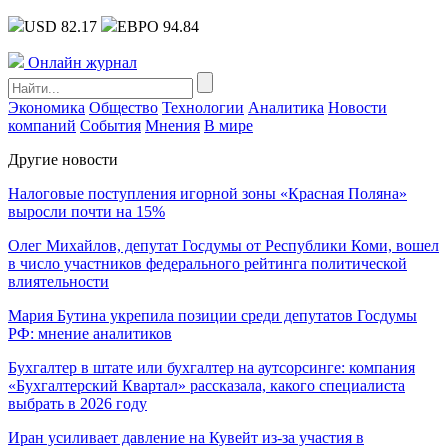
USD 82.17
ЕВРО 94.84
Онлайн журнал
Экономика
Общество
Технологии
Аналитика
Новости
компаний
События
Мнения
В мире
Другие новости
Налоговые поступления игорной зоны «Красная Поляна»
выросли почти на 15%
Олег Михайлов, депутат Госдумы от Республики Коми, вошел
в число участников федерального рейтинга политической
влиятельности
Мария Бутина укрепила позиции среди депутатов Госдумы
РФ: мнение аналитиков
Бухгалтер в штате или бухгалтер на аутсорсинге: компания
«Бухгалтерский Квартал» рассказала, какого специалиста
выбрать в 2026 году
Иран усиливает давление на Кувейт из-за участия в