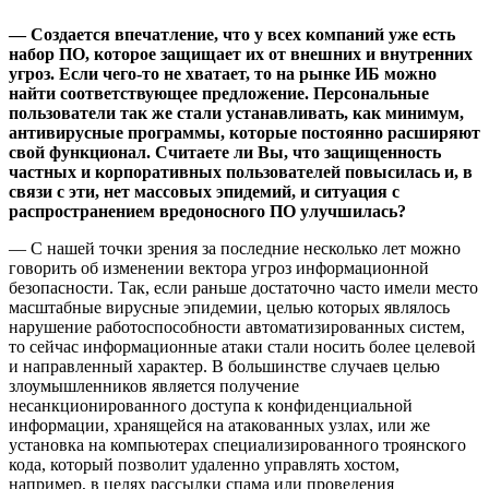
—
Создается впечатление, что у всех компаний уже есть
набор ПО, которое защищает их от внешних и внутренних
угроз. Если чего-то не хватает, то на рынке ИБ можно
найти соответствующее предложение. Персональные
пользователи так же стали устанавливать, как минимум,
антивирусные программы, которые постоянно расширяют
свой функционал. Считаете ли Вы, что защищенность
частных и корпоративных пользователей повысилась и, в
связи с эти, нет массовых эпидемий, и ситуация с
распространением вредоносного ПО улучшилась?
— С нашей точки зрения за последние несколько лет можно
говорить об изменении вектора угроз информационной
безопасности. Так, если раньше достаточно часто имели место
масштабные вирусные эпидемии, целью которых являлось
нарушение работоспособности автоматизированных систем,
то сейчас информационные атаки стали носить более целевой
и направленный характер. В большинстве случаев целью
злоумышленников является получение
несанкционированного доступа к конфиденциальной
информации, хранящейся на атакованных узлах, или же
установка на компьютерах специализированного троянского
кода, который позволит удаленно управлять хостом,
например, в целях рассылки спама или проведения