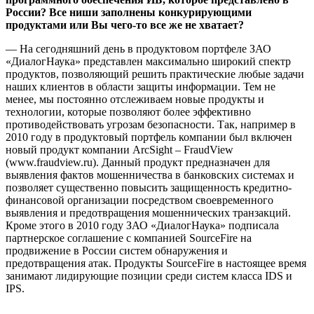
России? Все ниши заполнены конкурирующими
продуктами или Вы чего-то все же не хватает?
— На сегодняшний день в продуктовом портфеле ЗАО
«ДиалогНаука» представлен максимально широкий спектр
продуктов, позволяющий решить практические любые задачи
наших клиентов в области защиты информации. Тем не
менее, мы постоянно отслеживаем новые продукты и
технологии, которые позволяют более эффективно
противодействовать угрозам безопасности. Так, например в
2010 году в продуктовый портфель компании был включен
новый продукт компании ArcSight – FraudView
(www.fraudview.ru). Данный продукт предназначен для
выявления фактов мошенничества в банковских системах и
позволяет существенно повысить защищенность кредитно-
финансовой организации посредством своевременного
выявления и предотвращения мошеннических транзакций.
Кроме этого в 2010 году ЗАО «ДиалогНаука» подписала
партнерское соглашение с компанией SourceFire на
продвижение в России систем обнаружения и
предотвращения атак. Продукты SourceFire в настоящее время
занимают лидирующие позиции среди систем класса IDS и
IPS.