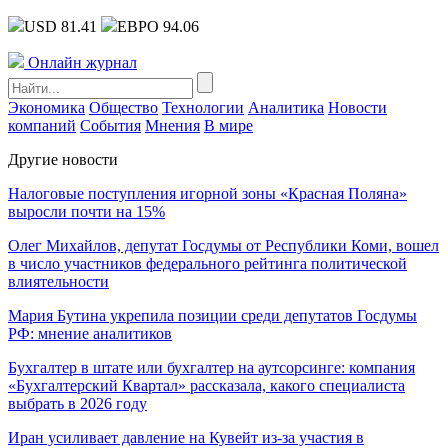
USD 81.41
ЕВРО 94.06
Онлайн журнал
Экономика
Общество
Технологии
Аналитика
Новости
компаний
События
Мнения
В мире
Другие новости
Налоговые поступления игорной зоны «Красная Поляна»
выросли почти на 15%
Олег Михайлов, депутат Госдумы от Республики Коми, вошел
в число участников федерального рейтинга политической
влиятельности
Мария Бутина укрепила позиции среди депутатов Госдумы
РФ: мнение аналитиков
Бухгалтер в штате или бухгалтер на аутсорсинге: компания
«Бухгалтерский Квартал» рассказала, какого специалиста
выбрать в 2026 году
Иран усиливает давление на Кувейт из-за участия в