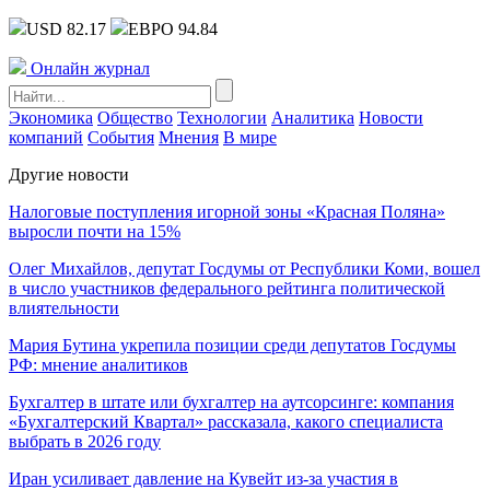
USD 82.17
ЕВРО 94.84
Онлайн журнал
Экономика
Общество
Технологии
Аналитика
Новости
компаний
События
Мнения
В мире
Другие новости
Налоговые поступления игорной зоны «Красная Поляна»
выросли почти на 15%
Олег Михайлов, депутат Госдумы от Республики Коми, вошел
в число участников федерального рейтинга политической
влиятельности
Мария Бутина укрепила позиции среди депутатов Госдумы
РФ: мнение аналитиков
Бухгалтер в штате или бухгалтер на аутсорсинге: компания
«Бухгалтерский Квартал» рассказала, какого специалиста
выбрать в 2026 году
Иран усиливает давление на Кувейт из-за участия в