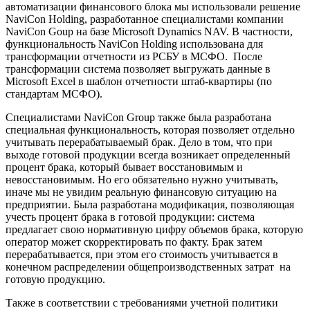
автоматизации финансового блока мы использовали решение
NaviCon Holding, разработанное специалистами компании
NaviCon Goup на базе Microsoft Dynamics NAV. В частности,
функциональность NaviCon Holding использована для
трансформации отчетности из РСБУ в МСФО. После
трансформации система позволяет выгружать данные в
Microsoft Excel в шаблон отчетности штаб-квартиры (по
стандартам МСФО).
Специалистами NaviCon Group также была разработана
специальная функциональность, которая позволяет отдельно
учитывать перерабатываемый брак. Дело в том, что при
выходе готовой продукции всегда возникает определенный
процент брака, который бывает восстановимым и
невосстановимым. Но его обязательно нужно учитывать,
иначе мы не увидим реальную финансовую ситуацию на
предприятии. Была разработана модификация, позволяющая
учесть процент брака в готовой продукции: система
предлагает свою нормативную цифру объемов брака, которую
оператор может скорректировать по факту. Брак затем
перерабатывается, при этом его стоимость учитывается в
конечном распределении общепроизводственных затрат на
готовую продукцию.
Также в соответствии с требованиями учетной политики