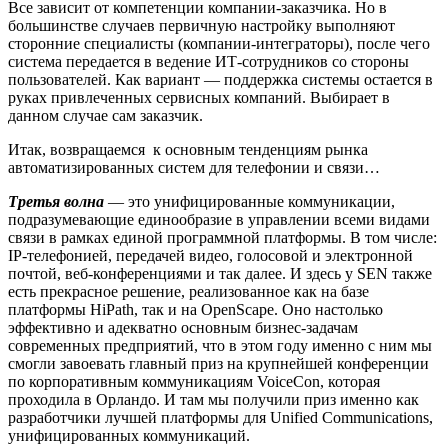
Все зависит от компетенции компании-заказчика. Но в
большинстве случаев первичную настройку выполняют
сторонние специалисты (компании-интеграторы), после чего
система передается в ведение ИТ-сотрудников со стороны
пользователей. Как вариант — поддержка системы остается в
руках привлеченных сервисных компаний. Выбирает в
данном случае сам заказчик.
Итак, возвращаемся к основным тенденциям рынка
автоматизированных систем для телефонии и связи…
Третья волна
— это унифицированные коммуникации,
подразумевающие единообразие в управлении всеми видами
связи в рамках единой программной платформы. В том числе:
IP-телефонией, передачей видео, голосовой и электронной
почтой, веб-конференциями и так далее. И здесь у SEN также
есть прекрасное решение, реализованное как на базе
платформы HiPath, так и на OpenSсape. Оно настолько
эффективно и адекватно основным бизнес-задачам
современных предприятий, что в этом году именно с ним мы
смогли завоевать главный приз на крупнейшей конференции
по корпоративным коммуникациям VoiceCon, которая
проходила в Орландо. И там мы получили приз именно как
разработчики лучшей платформы для Unified C
om
munications,
унифицированных коммуникаций.