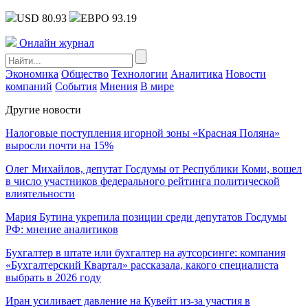
USD 80.93
ЕВРО 93.19
Онлайн журнал
Экономика
Общество
Технологии
Аналитика
Новости
компаний
События
Мнения
В мире
Другие новости
Налоговые поступления игорной зоны «Красная Поляна»
выросли почти на 15%
Олег Михайлов, депутат Госдумы от Республики Коми, вошел
в число участников федерального рейтинга политической
влиятельности
Мария Бутина укрепила позиции среди депутатов Госдумы
РФ: мнение аналитиков
Бухгалтер в штате или бухгалтер на аутсорсинге: компания
«Бухгалтерский Квартал» рассказала, какого специалиста
выбрать в 2026 году
Иран усиливает давление на Кувейт из-за участия в