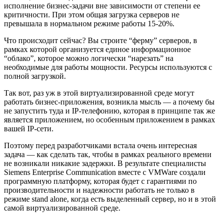
исполнение бизнес-задачи вне зависимости от степени ее
критичности. При этом общая загрузка серверов не
превышала в нормальном режиме работы 15-20%.
Что происходит сейчас? Вы строите “ферму” серверов, в
рамках которой организуется единое информационное
“облако”, которое можно логически “нарезать” на
необходимые для работы мощности. Ресурсы используются с
полной загрузкой.
Так вот, раз уж в этой виртуализированной среде могут
работать бизнес-приложения, возникла мысль — а почему бы
не запустить туда и IP-телефонию, которая в принципе так же
является приложением, но особенным приложением в рамках
вашей IP-сети.
Поэтому перед разработчиками встала очень интересная
задача — как сделать так, чтобы в рамках реального времени
не возникали никакие задержки. В результате специалисты
Siemens Enterprise C
om
munication вместе с VMWare создали
программную платформу, которая будет с гарантиями по
производительности и надежности работать не только в
режиме stand alone, когда есть выделенный сервер, но и в этой
самой виртуализированной среде.