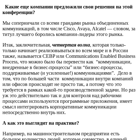
Какие еще компании предложили свои решения на этой
конференции?
Мы соперничали со всеми грандами рынка объединенных
коммуникаций, в том числе Сisco, Avaya, Alcatel — словом, за
титул лучшего боролись компании-лидеры этого рынка.
Итак, заключительная,
четвертая волна
, которая только-
только начинает реализовываться во всем мире и в России
также, называется CEBP или C
om
munications Enabled Business
Process, что можно было бы перевести как “коммуникации,
внедренные в бизнес-процессы” или “бизнес-процессы,
поддерживаемые (и усиленные!) коммуникациями”. Дело в
том, что по большей части коммуникации внутри компаний
или офисов происходят не просто так, а потому что это
требуется в рамках какой-то производственной задачи. Но раз
уж это действительно так и для контроля над рабочими
процессами используются программные приложения, имеет
смысл интегрировать корпоративные коммуникации
непосредственно внутрь них.
А как это выглядит на практике?
Например, на машиностроительном предприятии есть
большое количество людей, которые совместно, в единый