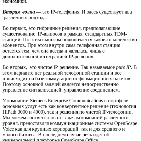
экономики.
Вторая волна
— это IP-телефония. И здесь существует два
различных подхода.
Во-первых, это гибридные решения, предполагающие
существование IP-выносов в рамках стандартных TDM-
станций. По этим выносам подключается какое-то количество
абонентов. При этом внутри сама телефонная станция
остается тем, чем она всегда и являлась, лишь с
дополнительной интеграцией IP-решения.
Во-вторых, это чистое IP-решение. Так называемое
pure IP
. В
этом варианте нет реальной телефонной станции и все
происходит на базе коммутации информационных пакетов.
Поэтому основной задачей является непосредственно
управление сигнализацией, управление соединением.
У компании Siemens Enterprise C
om
munications в портфеле
основных услуг есть как конвергентное решение (технология
HiPath 3000 и 4000), так и решения по чистой IP-телефонии.
Мы можем соответствовать задачам компаний различного
уровня, предоставляя коммуникационные системы OpenScape
Voice как для крупных корпораций, так и для среднего и
малого бизнеса. В последнем случае речь идет об
универсальной платформе OpenSсape Office.