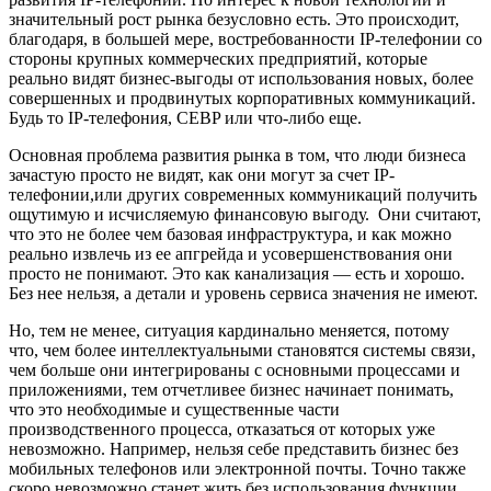
значительный рост рынка безусловно есть. Это происходит,
благодаря, в большей мере, востребованности IP-телефонии со
стороны крупных коммерческих предприятий, которые
реально видят бизнес-выгоды от использования новых, более
совершенных и продвинутых корпоративных коммуникаций.
Будь то IP-телефония, CEBP или что-либо еще.
Основная проблема развития рынка в том, что люди бизнеса
зачастую просто не видят, как они могут за счет IP-
телефонии,или других современных коммуникаций получить
ощутимую и исчисляемую финансовую выгоду. Они считают,
что это не более чем базовая инфраструктура, и как можно
реально извлечь из ее апгрейда и усовершенствования они
просто не понимают. Это как канализация — есть и хорошо.
Без нее нельзя, а детали и уровень сервиса значения не имеют.
Но, тем не менее, ситуация кардинально меняется, потому
что, чем более интеллектуальными становятся системы связи,
чем больше они интегрированы с основными процессами и
приложениями, тем отчетливее бизнес начинает понимать,
что это необходимые и существенные части
производственного процесса, отказаться от которых уже
невозможно. Например, нельзя себе представить бизнес без
мобильных телефонов или электронной почты. Точно также
скоро невозможно станет жить без использования функции