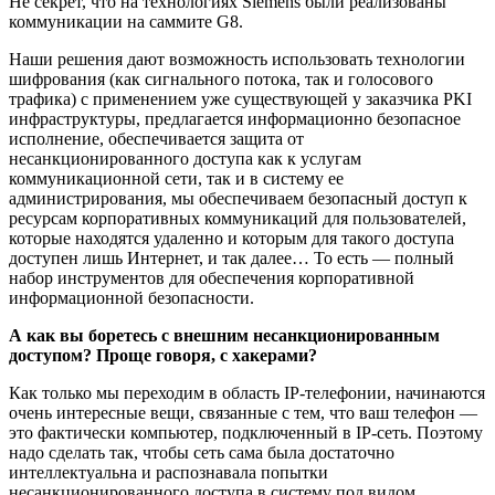
Не секрет, что на технологиях Siemens были реализованы
коммуникации на саммите G8.
Наши решения дают возможность использовать технологии
шифрования (как сигнального потока, так и голосового
трафика) с применением уже существующей у заказчика PKI
инфраструктуры, предлагается информационно безопасное
исполнение, обеспечивается защита от
несанкционированного доступа как к услугам
коммуникационной сети, так и в систему ее
администрирования, мы обеспечиваем безопасный доступ к
ресурсам корпоративных коммуникаций для пользователей,
которые находятся удаленно и которым для такого доступа
доступен лишь Интернет, и так далее… То есть — полный
набор инструментов для обеспечения корпоративной
информационной безопасности.
А как вы боретесь с внешним несанкционированным
доступом? Проще говоря, с хакерами?
Как только мы переходим в область IP-телефонии, начинаются
очень интересные вещи, связанные с тем, что ваш телефон —
это фактически компьютер, подключенный в IP-сеть. Поэтому
надо сделать так, чтобы сеть сама была достаточно
интеллектуальна и распознавала попытки
несанкционированного доступа в систему под видом