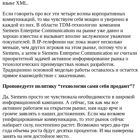
языке XML.
Если говорить про все эти четыре волны корпоративных
коммуникаций, то мы чувствуем себя мощно и уверенно в
каждой из них. В области TDM-технологии компания
Siemens Enterprise C
om
munications на рынке уже давно и
хорошо известна и вызывает вполне заслуженное уважение
покупателей. В IP-телефонии нас пока знают несколько
меньше, чем других игроков на этом рынке, потому что и
Siemens, а затем и Siemens Enterprise C
om
munication не считали
приоритетной задачей активное информирование рынка о
технологических преимуществах новых разработок.
Традиционно основной моделью работы оставалось и остается
прямое взаимодействие с заказчиками.
Проповедуете политику “технологии сами себя продают”?
Да, Siemens просто не чувствовала необходимости в широкой
информационной кампании. А сейчас, так как мы все
активнее работаем на открытом рынке, нам надо ярче и
громче заявлять о наших достижениях. Если мы возьмем
унифицированные коммуникации, то этот рынок сейчас
набирает силу, постепенно растет. Возможно через два-три
года объемы роста будут десятки процентов. И мы намерены
занять на нем достойное место.