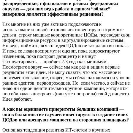
распределенные, с филиалами в разных федеральных
округах — для них ведь работа в едином “облаке”
наверняка является эффективным решением?
Так многие из них уже активно подключаются к
использованию новой технологии. инвестируют огромные
деньги, строят мощные корпоративные ЦОДы, переводят свои
информационные ресурсы в виртуализированные системы!
Но ведь, поймите, вся эта идея ЦОДов не так давно возникла.
И пока ее люди воспримут и оценят, пока запроектируют
изменения, пока построят датацентр и начнут
эксплуатировать — пройдет 2-3 года как минимум.
Посмотрите вокруг — сейчас мы как раз и видим первые
результаты этой идеи. Не могу сказать, что это массовое и
повсеместное явление, скорее, мы сейчас находимся на уровне
ранних адептов, первопроходцев. Но, если честно, я сейчас не
знаю ни одной действительно крупной компании, которая бы
ни собиралась построить (или уже построила) свой датацентр.
Идея работает.
А как вы оцениваете приоритеты больших компаний —
они в большинстве случаев инвестируют в создание своих
ЦОДов или арендуют мощности на сторонних площадках?
Основная тенденция развития ИТ-систем в крупных