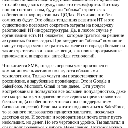
что-либо выдавать наружу, пока это некомфортно. Поэтому
вопрос состоит в том, будут ли “облака” строиться в
собственных корпоративных ЦОДах. Я считаю, что без
сомнения будут. Это общая тенденция развития ИТ и это
существенно позволяет сократить затраты на поддержку
работающей ИТ-инфраструктуры. Да, в любом случае у
организации есть ИТ-бюджеты, которые тратятся на решение
актуальных бизнес-задач. При внедрении “облака” компании
смогут гораздо меньше тратить на железо и гораздо больше на
такие стратегически важные вещи, как новые программные
приложения, внедрения, апгрейды технологий.
Что касается SMB, то здесь перелом уже произошел и
компании очень активно пользуются облачными
технологиями. Только услуги им предоставляют не
российские, а зарубежные провайдеры. Это и Google и
SalesForce, Microsoft, Gmail и так далее. Эти услуги
востребованы и пользуются все большей популярностью, даже
не смотря на то, что далеко не все сервисы предоставляются
бесплатно, (а особенно те. что связаны с поддержанием
бизнес-процессов). Если вы хотите подключиться к SalesForce,
то за одного пользователя придется заплатить несколько
десятков евро. И хостинг и корпоративная почта стоит пусть
небольших, но денег. Но это чертовски удобно. Ты заплатил и
сразу подключаешься к работе. Немедленно. Поэтому можно