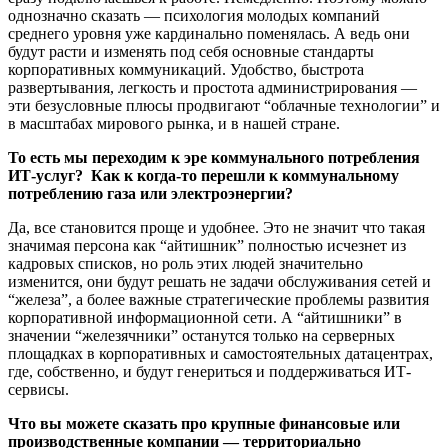
однозначно сказать — психология молодых компаний
среднего уровня уже кардинально поменялась. А ведь они
будут расти и изменять под себя основные стандарты
корпоративных коммуникаций. Удобство, быстрота
развертывания, легкость и простота администрирования —
эти безусловные плюсы продвигают “облачные технологии” и
в масштабах мирового рынка, и в нашей стране.
То есть мы переходим к эре коммунального потребления
ИТ-услуг? Как к когда-то перешли к коммунальному
потреблению газа или электроэнергии?
Да, все становится проще и удобнее. Это не значит что такая
значимая персона как “айтишник” полностью исчезнет из
кадровых списков, но роль этих людей значительно
изменится, они будут решать не задачи обслуживания сетей и
“железа”, а более важные стратегические проблемы развития
корпоративной информационной сети. А “айтишники” в
значении “железячники” останутся только на серверных
площадках в корпоративных и самостоятельных датацентрах,
где, собственно, и будут генериться и поддерживаться ИТ-
сервисы.
Что вы можете сказать про крупные финансовые или
производственные компании — территориально