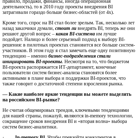
правило, продажи, финансы, иногда операционная
деятельность), то в 2010 году проекты внедрения BI
затрагивали гораздо больше бизнес-областей (от 4х).
Кроме того, спрос на BI стал более зрелым. Так, несколько лет
назад заказчики думали,
стоит ли
внедрять BI, теперь же они
решают другой вопрос –
какая
BI-система
им лучше
подойдет. Налицо и более серьезный подход к выбору BI-
решения: в пилотных проектах становится все больше систем-
участников. В этом году я стал замечать еще одну позитивную
тенденцию – именно
бизнес-подразделения стали
инициировать
BI-проекты
. Несмотря на то, что бюджетом
BI-проекта распоряжается ИТ-департамент, конечные
пользователи систем бизнес-анализа становятся более
активными в плане выбора и поддержки BI-проектов, что
также говорит о достаточной степени взросления рынка.
— Какие наиболее яркие тенденции вы можете выделить
на российском
BI-рынке?
Не считая общемировых трендов, ключевыми тенденциями
для нашей страны, пожалуй, являются in-memory технологии,
сокращение сроков внедрения BI и «вторая волна» выбора
систем бизнес-аналитики.
·
In-
memory
BI.
Чтобы превзойти конкурентов в