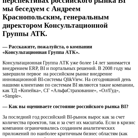
перспективах российского рынка BI
мы беседуем с Андреем
Краснопольским, генеральным
директором Консультационной
Группы АТК.
— Расскажите, пожалуйста, о компании
«Консультационная Группа АТК».
Консультационная Группа АТК уже более 14 лет занимается
внедрением ERP, BI и портальных решений. В 2008 году мы
завершили первое на российском рынке внедрение
инновационной BI-системы QlikView. На сегодняшний день
нашими клиентами по системам BI являются такие компании,
как ТД «Копейка», СГ «АльфаСтрахование», «Ол!Гуд»,
«Simple».
— Как вы оцениваете состояние российского рынка
BI?
За последний год российский BI-рынок вырос как за счет
количества проектов, так и за счет их масштаба. Если в кризис
компании ограничивались созданием аналитических
приложений по наиболее критичным бизнес областям (как