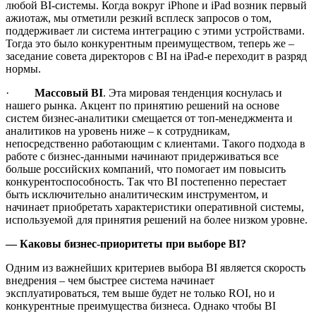
любой BI-системы. Когда вокруг iPhone и iPad возник первый
ажиотаж, мы отметили резкий всплеск запросов о том,
поддерживает ли система интеграцию с этими устройствами.
Тогда это было конкурентным преимуществом, теперь же –
заседание совета директоров с BI на iPad-e переходит в разряд
нормы.
·
Массовый
BI
. Эта мировая тенденция коснулась и
нашего рынка. Акцент по принятию решений на основе
систем бизнес-аналитики смещается от топ-менеджмента и
аналитиков на уровень ниже – к сотрудникам,
непосредственно работающим с клиентами. Такого подхода в
работе с бизнес-данными начинают придерживаться все
больше российских компаний, что помогает им повысить
конкурентоспособность. Так что BI постепенно перестает
быть исключительно аналитическим инструментом, и
начинает приобретать характеристики оперативной системы,
используемой для принятия решений на более низком уровне.
— Каковы бизнес-приоритеты при выборе
BI?
Одним из важнейших критериев выбора BI является скорость
внедрения – чем быстрее система начинает
эксплуатироваться, тем выше будет не только ROI, но и
конкурентные преимущества бизнеса. Однако чтобы BI