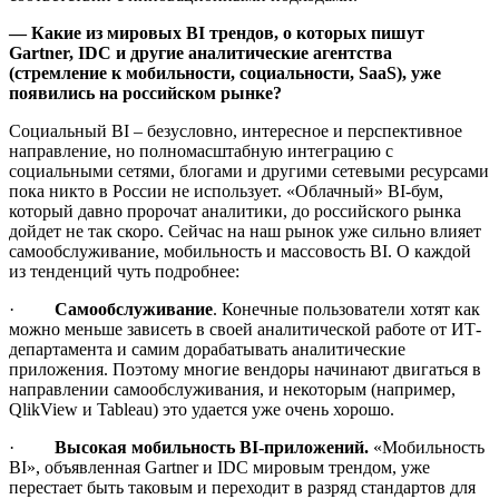
— Какие из мировых BI трендов, о которых пишут
Gartner,
IDC и другие аналитические агентства
(стремление к мобильности, социальности, SaaS), уже
появились на российском рынке?
Социальный BI – безусловно, интересное и перспективное
направление, но полномасштабную интеграцию с
социальными сетями, блогами и другими сетевыми ресурсами
пока никто в России не использует. «Облачный» BI-бум,
который давно пророчат аналитики, до российского рынка
дойдет не так скоро. Сейчас на наш рынок уже сильно влияет
самообслуживание, мобильность и массовость BI. О каждой
из тенденций чуть подробнее:
·
Самообслуживание
. Конечные пользователи хотят как
можно меньше зависеть в своей аналитической работе от ИТ-
департамента и самим дорабатывать аналитические
приложения. Поэтому многие вендоры начинают двигаться в
направлении самообслуживания, и некоторым (например,
QlikView и Tableau) это удается уже очень хорошо.
·
Высокая мобильность
BI-приложений.
«Мобильность
BI», объявленная Gartner и IDC мировым трендом, уже
перестает быть таковым и переходит в разряд стандартов для