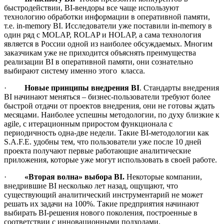
быстродействии, BI-вендоры все чаще используют
технологию обработки информации в оперативной памяти,
т.е. in-memory BI. Исследователи уже поставили in-memory в
один ряд с MOLAP, ROLAP и HOLAP, а сама технология
является в России одной из наиболее обсуждаемых. Многим
заказчикам уже не приходится объяснять преимущества
реализации BI в оперативной памяти, они сознательно
выбирают систему именно этого класса.
·
Новые принципы внедрения
BI
. Стандарты внедрения
BI начинают меняться – бизнес-пользователи требуют более
быстрой отдачи от проектов внедрения, они не готовы ждать
месяцами. Наиболее успешны методологии, по духу близкие к
agile, с итерационным приростом функционала с
периодичность одна-две недели. Такие BI-методологии как
S.A.F.E. удобны тем, что пользователи уже после 10 дней
проекта получают первые работающие аналитические
приложения, которые уже могут использовать в своей работе.
·
«Вторая волна» выбора
BI.
Некоторые компании,
внедрившие BI несколько лет назад, ощущают, что
существующий аналитический инструментарий не может
решать их задачи на 100%. Такие предприятия начинают
выбирать BI-решения нового поколения, построенные в
соответствии с инновационными подходами.