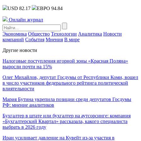
USD 82.17
ЕВРО 94.84
Онлайн журнал
Экономика
Общество
Технологии
Аналитика
Новости
компаний
События
Мнения
В мире
Другие новости
Налоговые поступления игорной зоны «Красная Поляна»
выросли почти на 15%
Олег Михайлов, депутат Госдумы от Республики Коми, вошел
в число участников федерального рейтинга политической
влиятельности
Мария Бутина укрепила позиции среди депутатов Госдумы
РФ: мнение аналитиков
Бухгалтер в штате или бухгалтер на аутсорсинге: компания
«Бухгалтерский Квартал» рассказала, какого специалиста
выбрать в 2026 году
Иран усиливает давление на Кувейт из-за участия в