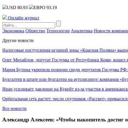
USD 80.93
ЕВРО 93.19
Онлайн журнал
Экономика
Общество
Технологии
Аналитика
Новости компан
Другие новости
Налоговые поступления игорной зоны «Красная Поляна» выро
Олег Михайлов, депутат Госдумы от Республики Коми, вошел в
Мария Бутина укрепила позиции среди депутатов Госдумы РФ:
Бухгалтер в штате или бухгалтер на аутсорсинге: компания «Бу
Иран усиливает давление на Кувейт из-за участия в американс
Орбитальная сеть растет: число спутников «Рассвет» превысил
Все новости
Александр Алексеев: «Чтобы накопитель достиг о