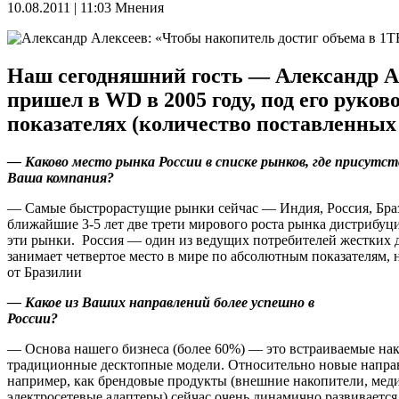
10.08.2011 | 11:03
Мнения
Наш сегодняшний гость — Александр Але
пришел в WD в 2005 году, под его руко
показателях (количество поставленных 
— Каково место рынка России в списке рынков, где присутс
Ваша компания?
— Самые быстрорастущие рынки сейчас — Индия, Россия, Бра
ближайшие 3-5 лет две трети мирового роста рынка дистрибуц
эти рынки. Россия — один из ведущих потребителей жестких д
занимает четвертое место в мире по абсолютным показателям, 
от Бразилии
— Какое из Ваших направлений более успешно в
России?
— Основа нашего бизнеса (более 60%) — это встраиваемые на
традиционные десктопные модели. Относительно новые напра
например, как брендовые продукты (внешние накопители, мед
электросетевые адаптеры) сейчас очень динамично развивается