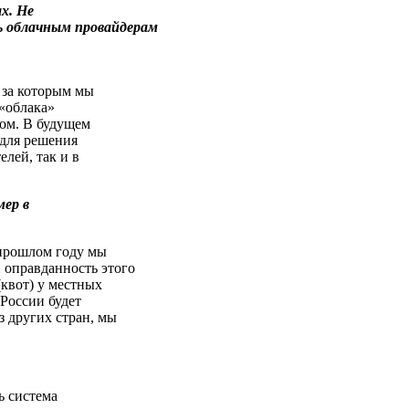
х. Не
ть облачным провайдерам
 за которым мы
 «облака»
ом. В будущем
 для решения
лей, так и в
мер в
 прошлом году мы
 оправданность этого
(квот) у местных
 России будет
з других стран, мы
ь система