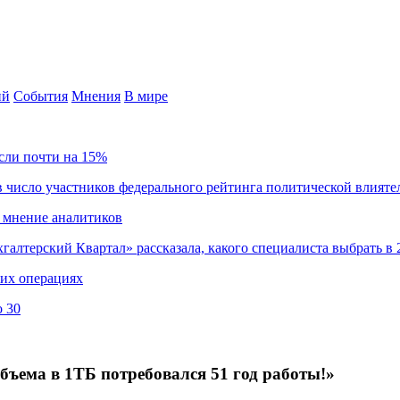
ий
События
Мнения
В мире
сли почти на 15%
 число участников федерального рейтинга политической влияте
 мнение аналитиков
хгалтерский Квартал» рассказала, какого специалиста выбрать в 
ких операциях
о 30
бъема в 1ТБ потребовался 51 год работы!»