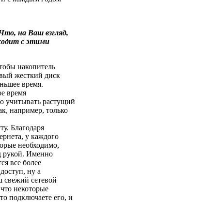
то, на Ваш взгляд,
ходит с этими
чтобы накопитель
рвый жесткий диск
еньшее время.
ое время
но учитывать растущий
ак, например, только
у. Благодаря
рнета, у каждого
торые необходимо,
д рукой. Именно
ся все более
доступ, ну а
ш свежий сетевой
 что некоторые
о подключаете его, и