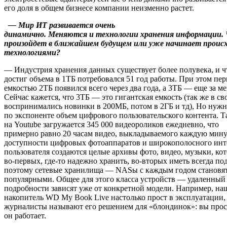
его доля в общем бизнесе компании неизменно растет.
— Мир ИТ развивается очень
динамично. Меняются и технологии хранения информации. Ч
произойдет в ближайшем будущем или уже начинает проис
технологиями?
— Индустрия хранения данных существует более полувека, и 
достиг объема в 1ТБ потребовался 51 год работы. При этом пе
емкостью 2ТБ появился всего через два года, а 3ТБ — еще за м
Сейчас кажется, что 3ТБ — это гигантская емкость (так же в св
воспринимались новинки в 200МБ, потом в 2ГБ и тд), Но нуж
по экспоненте объем цифрового пользовательского контента. Т
на Youtube загружается 345 000 видеороликов ежедневно, что
примерно равно 20 часам видео, выкладываемого каждую минут
доступности цифровых фотоаппаратов и широкополосного инте
пользователя создаются целые архивы фото, видео, музыки, ко
во-первых, где-то надежно хранить, во-вторых иметь всегда по
поэтому сетевые хранилища — NASы с каждым годом становят
популярными. Общее для этого класса устройств — удаленный 
подробности зависят уже от конкретной модели. Например, на
накопитель WD My Book Live настолько прост в эксплуатации,
журналисты называют его решением для «блондинок»: вы прост
он работает.