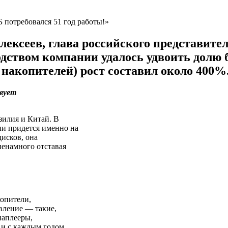
ксеев, глава российского представитель
водством компании удалось удвоить долю 
накопителей) рост составил около 400%
твует
зилия и Китай. В
ии придется именно на
исков, она
ненамного отставая
копители,
вление — такие,
иаплееры,
 и с каждым годом