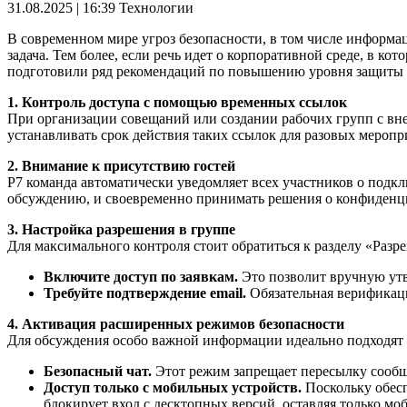
31.08.2025 | 16:39
Технологии
В современном мире угроз безопасности, в том числе информац
задача. Тем более, если речь идет о корпоративной среде, в к
подготовили ряд рекомендаций по повышению уровня защиты в
1. Контроль доступа с помощью временных ссылок
При организации совещаний или создании рабочих групп с вн
устанавливать срок действия таких ссылок для разовых меропр
2. Внимание к присутствию гостей
Р7 команда автоматически уведомляет всех участников о подклю
обсуждению, и своевременно принимать решения о конфиденц
3. Настройка разрешения в группе
Для максимального контроля стоит обратиться к разделу «Разр
Включите доступ по заявкам.
Это позволит вручную утв
Требуйте подтверждение email.
Обязательная верификаци
4. Активация расширенных режимов безопасности
Для обсуждения особо важной информации идеально подходят 
Безопасный чат.
Этот режим запрещает пересылку сообщ
Доступ только с мобильных устройств.
Поскольку обесп
блокирует вход с десктопных версий, оставляя только м