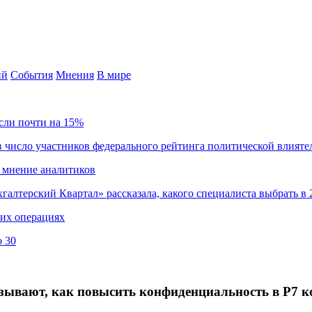
ий
События
Мнения
В мире
сли почти на 15%
 число участников федерального рейтинга политической влияте
 мнение аналитиков
хгалтерский Квартал» рассказала, какого специалиста выбрать в 
ких операциях
о 30
зывают, как повысить конфиденциальность в Р7 