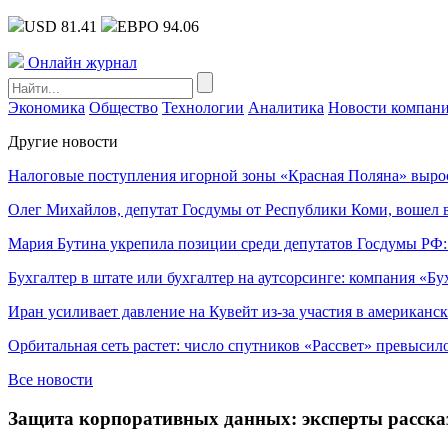
USD 81.41
ЕВРО 94.06
Онлайн журнал
Экономика
Общество
Технологии
Аналитика
Новости компан
Другие новости
Налоговые поступления игорной зоны «Красная Поляна» выро
Олег Михайлов, депутат Госдумы от Республики Коми, вошел в
Мария Бутина укрепила позиции среди депутатов Госдумы РФ:
Бухгалтер в штате или бухгалтер на аутсорсинге: компания «Бу
Иран усиливает давление на Кувейт из-за участия в американс
Орбитальная сеть растет: число спутников «Рассвет» превысил
Все новости
Защита корпоративных данных: эксперты расска