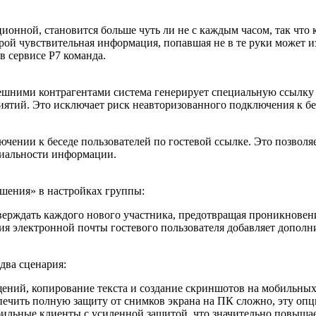
ионной, становится больше чуть ли не с каждым часом, так что
оторой чувствительная информация, попавшая не в те руки может
 сервисе Р7 команда.
ешними контрагентами система генерирует специальную ссылку 
иятий. Это исключает риск неавторизованного подключения к бе
чении к беседе пользователей по гостевой ссылке. Это позволяе
иальности информации.
ешения» в настройках группы:
ерждать каждого нового участника, предотвращая проникновен
я электронной почты гостевого пользователя добавляет дополн
два сценария:
ений, копирование текста и создание скриншотов на мобильных
ечить полную защиту от снимков экрана на ПК сложно, эту опц
обильные клиенты с усиленной защитой, что значительно повыша