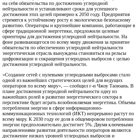
на себя обязательства по достижению углеродной
нейтральности и устанавливают сроки для успешного
достижения этих целей примерно к 2050 году. Предприятия
стремятся к устойчивому росту и экологически безопасному
развитию. Операторы и крупнейшие компании, работающие в
сфере традиционной энергетики, предложили целевые
ориентиры для достижения углеродной нейтральности. На
фоне развивающегося по всему миру движения за принятие
обязательств по обеспечению углеродной нейтральности
энергетическая отрасль вынуждена становиться на рельсы
цифровизации и сокращения углеродных выбросов с целью
достижения углеродной нейтральности.
«Создание сетей с нулевыми углеродными выбросами стало
одной из важнейших стратегических целей для ведущих
операторов по всему миру», — сообщил г-н Чжоу Таоюань. В
плане достижения углеродной нейтральности одну из
важнейших ролей в развитии энергетического сектора в
перспективе будет играть возобновляемая энергетика. Объемы
потребления энергии в сфере информационно-
коммуникационных технологий (ИКТ) непрерывно растут по
всему миру. К 2030 году ее доля в общемировом потреблении
энергии предположительно достигнет 5%. Двумя ключевыми
направлениями развития деятельности операторов являются
достижение низких уровней углеродных выбросов и