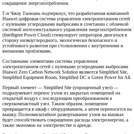
сокращение энергопотребления.
Г-н Чжоу Таоюань подчеркнул, что разработанная компанией
Huawei цифровая система управления электропитанием сетей
с нулевыми углеродными выбросами в сочетании с облачной
системой интеллектуального управления энергопотреблением
(Intelligent Power Cloud) стимулирует операторов двигаться в
сторону низкоуглеродного, экологически безопасного и
устойчивого развития при столкновении с внутренними и
внешними проблемами.
Составными элементами системы управления
электропитанием сетей с нулевыми углеродными выбросами
Huawei Zero Carbon Network Solution являются Simplified Site,
Simplified Equipment Room, Simplified DC и Green Power for All.
Первый элемент — Simplified Site (упрощенный узел) —
подразумевает перенос узлов из закрытых помещений на
открытый воздух с последующим преобразованием в
сверхкомпактный узел. Таким образом, помещение
превращается в шкаф с оборудованием, а затем переносится на
вышку. Полномасштабное развертывание узлов на вышках
будет способствовать сокращению расхода электроэнергии, а
также экономии на электричестве и аренде.