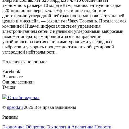
энергии составляет 325 млрд кВт·ч, что обеспечивает
экономию в размере 10 млрд кВт·ч, эквивалентную посадке
220 миллионов деревьев. «Эффективное содействие
достижению углеродной нейтральности мира является нашей
целью и миссией», — заявил г-н Чжоу Таоюань. Предлагаемая
компанией Huawei цифровая система управления
электропитанием сетей с нулевыми углеродными выбросами
поможет операторам продвигаться в направлении
устойчивого развития с низкими уровнями углеродных
выбросов и ускорить процесс достижения общемировой
углеродной нейтральности.
Поделиться новостью:
Facebook
Вконтакте
Одноклассники
Twitter
Онлайн журнал
©
npsod.ru
2026 Все права защищены
Разделы
Экономика
Общество
Технологии
Аналитика
Новости