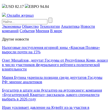
USD 82.17
ЕВРО 94.84
Онлайн журнал
Экономика
Общество
Технологии
Аналитика
Новости
компаний
События
Мнения
В мире
Другие новости
Налоговые поступления игорной зоны «Красная Поляна»
выросли почти на 15%
Олег Михайлов, депутат Госдумы от Республики Коми, вошел
в число участников федерального рейтинга политической
влиятельности
Мария Бутина укрепила позиции среди депутатов Госдумы
РФ: мнение аналитиков
Бухгалтер в штате или бухгалтер на аутсорсинге: компания
«Бухгалтерский Квартал» рассказала, какого специалиста
выбрать в 2026 году
Иран усиливает давление на Кувейт из-за участия в