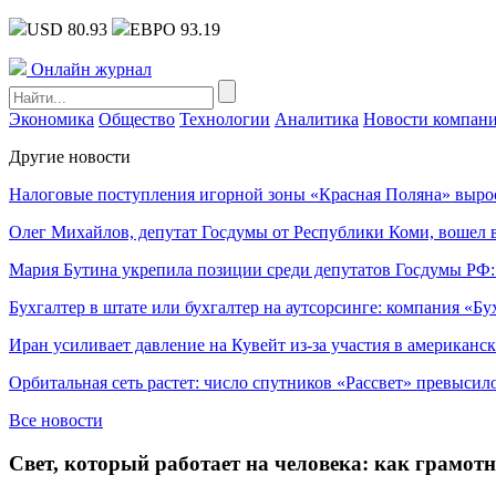
USD 80.93
ЕВРО 93.19
Онлайн журнал
Экономика
Общество
Технологии
Аналитика
Новости компан
Другие новости
Налоговые поступления игорной зоны «Красная Поляна» выро
Олег Михайлов, депутат Госдумы от Республики Коми, вошел в
Мария Бутина укрепила позиции среди депутатов Госдумы РФ:
Бухгалтер в штате или бухгалтер на аутсорсинге: компания «Бу
Иран усиливает давление на Кувейт из-за участия в американс
Орбитальная сеть растет: число спутников «Рассвет» превысил
Все новости
Свет, который работает на человека: как грамот