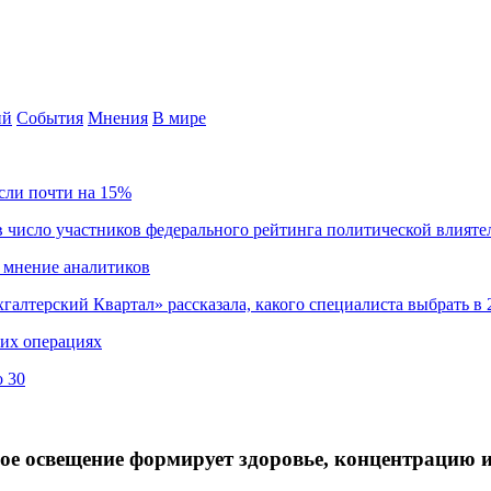
ий
События
Мнения
В мире
сли почти на 15%
 число участников федерального рейтинга политической влияте
 мнение аналитиков
хгалтерский Квартал» рассказала, какого специалиста выбрать в 
ких операциях
о 30
ное освещение формирует здоровье, концентрацию и