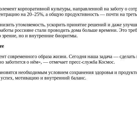
элемент корпоративной культуры, направленной на заботу о сот
центрацию на 20–25%, а общую продуктивность — почти на трет
снизить утомляемость, ускорить принятие решений и даже улуч
работы россияне стали проводить дома больше времени. Это тре
о зрение, но и внутренние биоритмы.
ее
ент современного образа жизни. Сегодня наша задача — сделат
ьно заботится о нём», — отмечает пресс-служба Космос.
новятся необходимым условием сохранения здоровья и продукти
о успех, мотивацию и внутренний баланс.