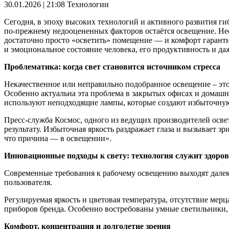
30.01.2026 | 21:08
Технологии
Сегодня, в эпоху высоких технологий и активного развития г
по-прежнему недооцененных факторов остаётся освещение. Не
достаточно просто «осветить» помещение — и комфорт гаранти
и эмоциональное состояние человека, его продуктивность и да
Проблематика: когда свет становится источником стресса
Некачественное или неправильно подобранное освещение – это
Особенно актуальна эта проблема в закрытых офисах и домашни
используют неподходящие лампы, которые создают избыточную
Пресс-служба Космос, одного из ведущих производителей осве
результату. Избыточная яркость раздражает глаза и вызывает зр
что причина — в освещении».
Инновационные подходы к свету: технология служит здоро
Современные требования к рабочему освещению выходят далеко
пользователя.
Регулируемая яркость и цветовая температура, отсутствие мер
приборов бренда. Особенно востребованы умные светильники,
Комфорт, концентрация и долголетие зрения