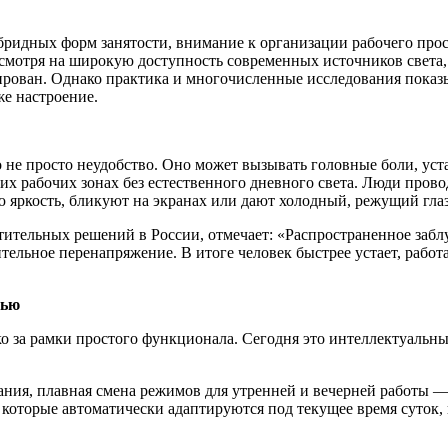
ибридных форм занятости, внимание к организации рабочего про
смотря на широкую доступность современных источников света,
рован. Однако практика и многочисленные исследования показы
же настроение.
 не просто неудобство. Оно может вызывать головные боли, уста
х рабочих зонах без естественного дневного света. Люди провод
 яркость, бликуют на экранах или дают холодный, режущий гла
тительных решений в России, отмечает: «Распространенное забл
ительное перенапряжение. В итоге человек быстрее устает, работ
вью
 за рамки простого функционала. Сегодня это интеллектуальные
цания, плавная смена режимов для утренней и вечерней работы —
 которые автоматически адаптируются под текущее время суток