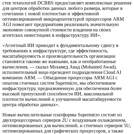
стек технологий DCBBS предоставляет комплексные решения
для центров обработки данных любого размера, которые в
сочетании с новой плотностью и эффективной
оптимизированной микроархитектурой процессоров ARM
AGI помогают предприятиям реализовать значительную
экономию совокупной стоимости владения на своих
агентских инвестициях в инфраструктуру ИИ».
«Агентный ИИ приводит к фундаментальному сдвигу в
требованиях к инфраструктуре, где эффективность,
масштабируемость и производительность организации
становятся такими же важными, как и необработанные
вычисления, — сказал Мохамед Авад (Mohamed Awad),
исполнительный вице-президент подразделения Cloud AI
компании ARM. — Объединив процессоры ARM AGI с
опытом стоечных систем Supermicro, мы обеспечиваем
инфраструктуру, предназначенную для обеспечения более
высокой пропускной способности ИИ, максимальной
плотности вычислений и улучшенной масштабируемости
центра обработки данных».
Новые вычислительные платформы Supermicro состоят из
двухпроцессорных серверов 2U с воздушным охлаждением,
оптимизированных для вычислений, и стоечных серверов 5U,
оптимизированных для графических процессоров, а также