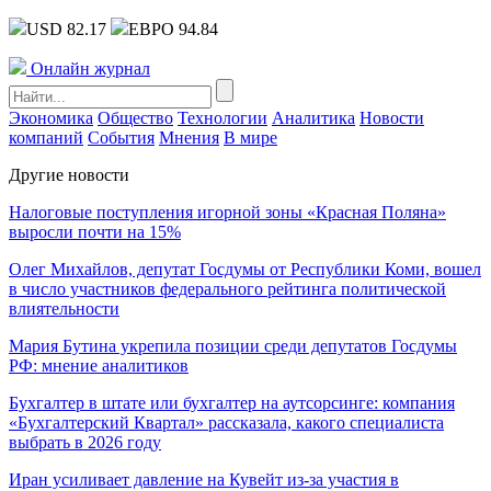
USD 82.17
ЕВРО 94.84
Онлайн журнал
Экономика
Общество
Технологии
Аналитика
Новости
компаний
События
Мнения
В мире
Другие новости
Налоговые поступления игорной зоны «Красная Поляна»
выросли почти на 15%
Олег Михайлов, депутат Госдумы от Республики Коми, вошел
в число участников федерального рейтинга политической
влиятельности
Мария Бутина укрепила позиции среди депутатов Госдумы
РФ: мнение аналитиков
Бухгалтер в штате или бухгалтер на аутсорсинге: компания
«Бухгалтерский Квартал» рассказала, какого специалиста
выбрать в 2026 году
Иран усиливает давление на Кувейт из-за участия в