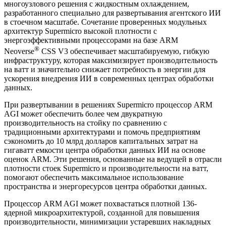
многоузлового решения с жидкостным охлаждением,
разработанного специально для развертывания агентского ИИ
в стоечном масштабе. Сочетание проверенных модульных
архитектур Supermicro высокой плотности с
энергоэффективными процессорами на базе ARM
®
Neoverse
CSS V3 обеспечивает масштабируемую, гибкую
инфраструктуру, которая максимизирует производительность
на ватт и значительно снижает потребность в энергии для
ускорения внедрения ИИ в современных центрах обработки
данных.
При развертывании в решениях Supermicro процессор ARM
AGI может обеспечить более чем двукратную
производительность на стойку по сравнению с
традиционными архитектурами и помочь предприятиям
сэкономить до 10 млрд долларов капитальных затрат на
гигаватт емкости центра обработки данных ИИ на основе
оценок ARM. Эти решения, основанные на ведущей в отрасли
плотности стоек Supermicro и производительности на ватт,
помогают обеспечить максимальное использование
пространства и энергоресурсов центра обработки данных.
Процессор ARM AGI может похвастаться плотной 136-
ядерной микроархитектурой, созданной для повышения
производительности, минимизации устаревших накладных