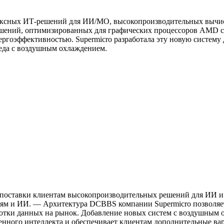
плексных ИТ-решений для ИИ/МО, высокопроизводительных вычи
ешений, оптимизированных для графических процессоров AMD се
ргоэффективностью. Supermicro разработала эту новую систем
реда с воздушным охлаждением.
у поставки клиентам высокопроизводительных решений для ИИ 
логиям и ИИ. — Архитектура DCBBS компании Supermicro позволя
ботки данных на рынок. Добавление новых систем с воздушным 
венного интеллекта и обеспечивает клиентам дополнительные в