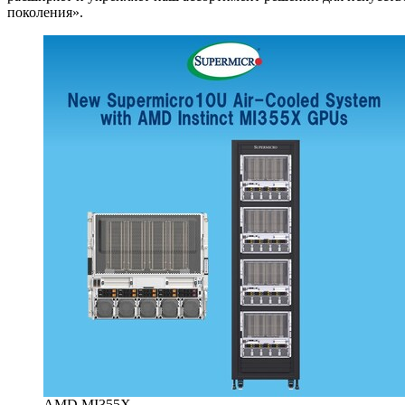
поколения».
AMD MI355X