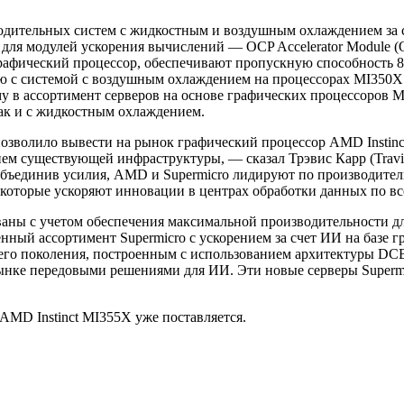
водительных систем с жидкостным и воздушным охлаждением за 
для модулей ускорения вычислений — OCP Accelerator Module (
рафический процессор, обеспечивают пропускную способность 8
ю с системой с воздушным охлаждением на процессорах MI350X 
у в ассортимент серверов на основе графических процессоров 
ак и с жидкостным охлаждением.
позволило вывести на рынок графический процессор AMD Instin
ем существующей инфраструктуры, — сказал Трэвис Карр (Travi
бъединив усилия, AMD и Supermicro лидируют по производител
оторые ускоряют инновации в центрах обработки данных по вс
аны с учетом обеспечения максимальной производительности дл
ный ассортимент Supermicro с ускорением за счет ИИ на базе г
его поколения, построенным с использованием архитектуры D
нке передовыми решениями для ИИ. Эти новые серверы Supermi
AMD Instinct MI355X уже поставляется.