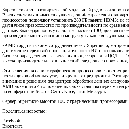
Supermicro опять расширяет свой модельный ряд высокопроиз
В этих системах применен существующий отраслевой стандарт 
процессоров позволяют установить 288 ГБ памяти HBM3e на г
двузначное превосходство по производительности по сравнени
данные. Благодаря новому варианту высотой 10U, добавленном
производительность стоек инфраструктуры как с воздушным, т
«AMD гордится своим сотрудничеством с Supermicro, которое 
достижение передовой производительности ИИ с использовани
бизнес-подразделения графических процессоров для ЦОД. — О
высокопроизводительных вычислений следующего поколения, к
Эти решения на основе графических процессоров сконструиров
поставщиков облачных услуг и крупных предприятий. Расширен
внимание к решениям для центров обработки данных следующ
AMD новейшего 4-го поколения, снова ставшим первыми на ры
на конференции SC25 в Сент-Луисе, штат Миссури.
Сервер Supermicro высотой 10U с графическими процессорами 
Поделиться новостью:
Facebook
Вконтакте