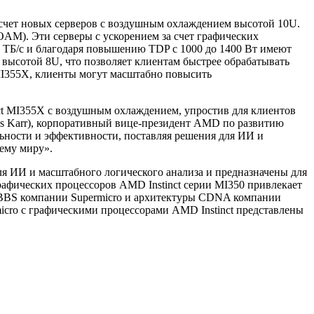
счет новых серверов с воздушным охлаждением высотой 10U.
OAM). Эти серверы с ускорением за счет графических
 ТБ/с и благодаря повышению TDP c 1000 до 1400 Вт имеют
высотой 8U, что позволяет клиентам быстрее обрабатывать
MI355X, клиенты могут масштабно повысить
ct MI355X с воздушным охлаждением, упростив для клиентов
s Karr), корпоративный вице-президент AMD по развитию
ьности и эффективности, поставляя решения для ИИ и
ему миру».
я ИИ и масштабного логического анализа и предназначены для
рафических процессоров AMD Instinct серии MI350 привлекает
CBBS компании Supermicro и архитектуры CDNA компании
cro с графическими процессорами AMD Instinct представлены