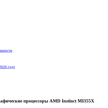
льности
2026 году
рафические процессоры AMD Instinct MI355X