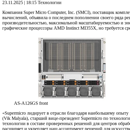
23.11.2025 | 18:15
Технологии
Компания Super Micro Computer, Inc. (SMCI), поставщик ком
вычислений, объявила о последнем пополнении своего ряда р
производительностью, максимальной масштабируемостью и эне
графические процессоры AMD Instinct MI355X, но требуется с
AS-A126GS front
«Supermicro лидирует в отрасли благодаря наибольшему опыт
(Vik Malyala), старший вице-президент Supermicro по техно
технологии в составе проверенных решений для центров обра
расширяет и укрепляет наш ассортимент решений для искусст