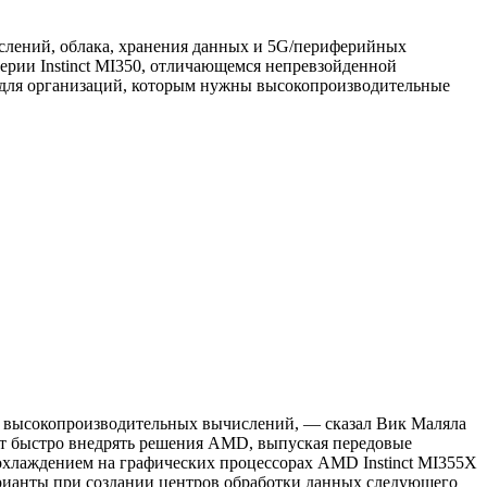
слений, облака, хранения данных и 5G/периферийных
рии Instinct MI350, отличающемся непревзойденной
у для организаций, которым нужны высокопроизводительные
и высокопроизводительных вычислений, — сказал Вик Маляла
ет быстро внедрять решения AMD, выпуская передовые
охлаждением на графических процессорах AMD Instinct MI355X
арианты при создании центров обработки данных следующего