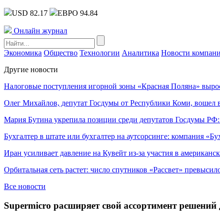
USD 82.17
ЕВРО 94.84
Онлайн журнал
Экономика
Общество
Технологии
Аналитика
Новости компан
Другие новости
Налоговые поступления игорной зоны «Красная Поляна» выро
Олег Михайлов, депутат Госдумы от Республики Коми, вошел в
Мария Бутина укрепила позиции среди депутатов Госдумы РФ:
Бухгалтер в штате или бухгалтер на аутсорсинге: компания «Бу
Иран усиливает давление на Кувейт из-за участия в американс
Орбитальная сеть растет: число спутников «Рассвет» превысил
Все новости
Supermicro расширяет свой ассортимент решений