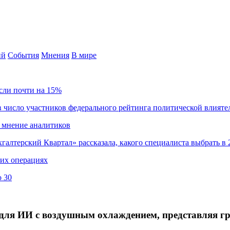
ий
События
Мнения
В мире
сли почти на 15%
 число участников федерального рейтинга политической влияте
 мнение аналитиков
хгалтерский Квартал» рассказала, какого специалиста выбрать в 
ких операциях
о 30
 для ИИ с воздушным охлаждением, представляя г