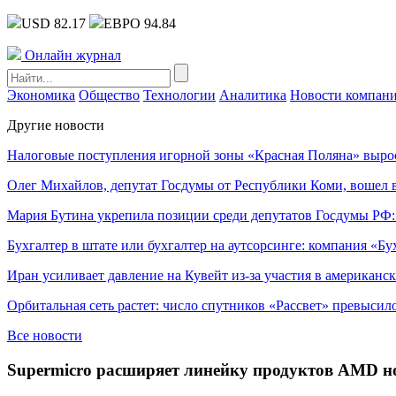
USD 82.17
ЕВРО 94.84
Онлайн журнал
Экономика
Общество
Технологии
Аналитика
Новости компан
Другие новости
Налоговые поступления игорной зоны «Красная Поляна» выро
Олег Михайлов, депутат Госдумы от Республики Коми, вошел в
Мария Бутина укрепила позиции среди депутатов Госдумы РФ:
Бухгалтер в штате или бухгалтер на аутсорсинге: компания «Бу
Иран усиливает давление на Кувейт из-за участия в американс
Орбитальная сеть растет: число спутников «Рассвет» превысил
Все новости
Supermicro расширяет линейку продуктов AMD н