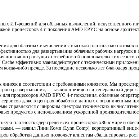
ных ИТ-решений для облачных вычислений, искусственного инте
ержкой процессоров 4-г поколения AMD EPYC на основе архитек
ения для облачных вычислений с высокой плотностью потоков и
фективностью для развертывания облачных рабочих нагрузок в 
ия постоянно растущих потребностей пользовательских сеансов 
V-Cache эффективно взаимодействуют с техническими приложен
ем когда-либо прежде. За последние несколько лет благодаря 
х линеек в соответствии с требованиями клиентов. Мы проекти
рого развертывания, — заявил президент и генеральный директо
 для процессоров AMD EPYC 4-г поколения, облачные операторы
 сервисов даже в центрах обработки данных с ограниченным пр
емы справляются с широким спектром технических вычислитель
новых продуктов с использованием ускоренной производительно
ую плотность ядер среди всех процессоров x86 в мире и обес
узками, — заявил Линн Комп (Lynn Comp), корпоративный вице
ров обработки данных позволяет клиентам сбалансировать рост