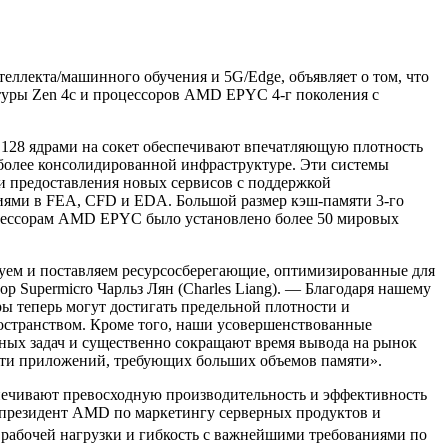
ллекта/машинного обучения и 5G/Edge, объявляет о том, что
туры Zen 4c и процессоров AMD EPYC 4-г поколения с
 128 ядрами на сокет обеспечивают впечатляющую плотность
более консолидированной инфраструктуре. Эти системы
и предоставления новых сервисов с поддержкой
иями в FEA, CFD и EDA. Большой размер кэш-памяти 3-го
процессорам AMD EPYC было установлено более 50 мировых
руем и поставляем ресурсосберегающие, оптимизированные для
р Supermicro Чарльз Лян (Charles Liang). — Благодаря нашему
 теперь могут достигать предельной плотности и
остранством. Кроме того, наши усовершенствованные
ных задач и существенно сокращают время вывода на рынок
сти приложений, требующих больших объемов памяти».
печивают превосходную производительность и эффективность
-президент AMD по маркетингу серверных продуктов и
 рабочей нагрузки и гибкость с важнейшими требованиями по