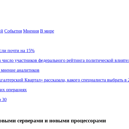
ий
События
Мнения
В мире
сли почти на 15%
 число участников федерального рейтинга политической влияте
 мнение аналитиков
хгалтерский Квартал» рассказала, какого специалиста выбрать в 
ких операциях
о 30
овыми серверами и новыми процессорами