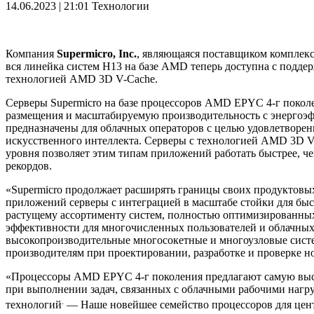
14.06.2023 | 21:01
Технологии
Компания
Supermicro, Inc.
, являющаяся поставщиком комплекс
вся линейка систем H13 на базе AMD теперь доступна с подд
технологией AMD 3D V-Cache.
Серверы Supermicro на базе процессоров AMD EPYC 4-г покол
размещения и масштабируемую производительность с энергоэф
предназначены для облачных операторов с целью удовлетворен
искусственного интеллекта. Серверы с технологией AMD 3D 
уровня позволяет этим типам приложений работать быстрее, ч
рекордов.
«Supermicro продолжает расширять границы своих продуктовы
приложений серверы с интеграцией в масштабе стойки для быст
растущему ассортименту систем, полностью оптимизированных
эффективности для многочисленных пользователей и облачных
высокопроизводительные многосокетные и многоузловые сист
производителям при проектировании, разработке и проверке 
«Процессоры AMD EPYC 4-г поколения предлагают самую высок
при выполнении задач, связанных с облачными рабочими нагр
.
технологий
— Наше новейшее семейство процессоров для цент