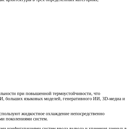
ельности при повышенной термоустойчивости, что
И, больших языковых моделей, генеративного ИИ, 3D-медиа и
используют жидкостное охлаждение непосредственно
ми поколениями систем.
ими конфигурациями систем ввода-вывода и хранения данных в