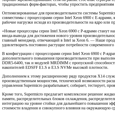
традиционных форм-факторах, чтобы упростить предприятиям и
Оптимизированные для производительности системы Supermicro
совместимы с процессорами серии Intel Xeon 6900 с E-ядрами, 
рабочие нагрузки исходя из производительности на ядро или пр
«Новые процессоры серии Intel Xeon 6900 с P-ядрами станут
ввода-вывода для достижения нового уровня производительнос
главный менеджер, отвечающий в Intel за Xeon 6. — Наше прод
удовлетворить постоянно растущие потребности современног
В конфигурации с процессорами серии Intel Xeon 6900 с P-яд
дополнительного повышения производительности при выполнен
DDR5-6400, так и модулей MRDIMM с пропускной способностью
накопителей EDSFF E1.S и E3.S NVMe высокой плотности.
Дополнением к этому расширенному ряду продуктов X14 служи
производственным мощностям, технической возможности расши
управления Supermicro разрабатывает, собирает, тестирует, пр
Кроме того, Supermicro предлагает комплексное решение жидк
памяти, распределительных блоков охлаждения, распределител
интеграцию на уровне стойки для дальнейшего повышения эфф
стоимости владения и совокупного влияния на окружающую ср