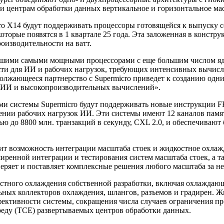
 центрам обработки данных вертикальное и горизонтальное мас
 X14 будут поддерживать процессоры готовящейся к выпуску сер
которые появятся в 1 квартале 25 года. Эта заложенная в конст
оизводительности на ватт.
 нашими самыми мощными процессорами с еще большим числом я
ти для ИИ и рабочих нагрузок, требующих интенсивных вычислен
олжающееся партнерство с Supermicro приведет к созданию одни
о ИИ и высокопроизводительных вычислений».
рами системы Supermicro будут поддерживать новые инструкции 
ии рабочих нагрузок ИИ. Эти системы имеют 12 каналов памят
 до 8800 млн. транзакций в секунду, CXL 2.0, и обеспечивают
т возможность интеграции масштаба стоек и жидкостное охлажд
ренной интеграции и тестирования систем масштаба стоек, а 
оверяет и поставляет комплексные решения любого масштаба за не
остного охлаждения собственной разработки, включая охлаждаю
ьных коллекторов охлаждения, шлангов, разъемов и градирен. 
ективности системы, сокращения числа случаев ограничения пр
еду (TCE) развертываемых центров обработки данных.