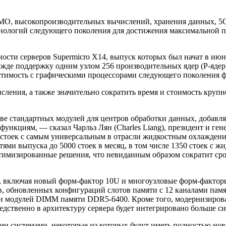
И/МО, высокопроизводительных вычислений, хранения данных, 
нологий следующего поколения для достижения максимальной п
сти серверов Supermicro X14, выпуск которых был начат в июне
ежде поддержку одним узлом 256 производительных ядер (P-яд
естимость с графическими процессорами следующего поколения
сления, а также значительно сократить время и стоимость кру
 стандартных модулей для центров обработки данных, добавляя
нкциям, — сказал Чарльз Лян (Charles Liang), президент и ген
 стоек с самым универсальным в отрасли жидкостным охлажден
ями выпуска до 5000 стоек в месяц, в том числе 1350 стоек с
тимизированные решения, что невиданным образом сократит ср
 включая новый форм-фактор 10U и многоузловые форм-факторы
ов, обновленных конфигураций слотов памяти с 12 каналами п
и модулей DIMM памяти DDR5-6400. Кроме того, модернизирова
едственно в архитектуру сервера будет интегрировано больше с
ми системами, некоторые из которых будут иметь полностью нов