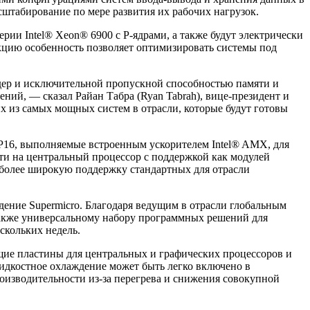
штабирование по мере развития их рабочих нагрузок.
ии Intel® Xeon® 6900 с P-ядрами, а также будут электрически
рукцию особенность позволяет оптимизировать системы под
дер и исключительной пропускной способностью памяти и
ий, — сказал Райан Табра (Ryan Tabrah), вице-президент и
х из самых мощных систем в отрасли, которые будут готовы
FP16, выполняемые встроенным ускорителем Intel® AMX, для
и на центральный процессор с поддержкой как модулей
 более широкую поддержку стандартных для отрасли
ение Supermicro. Благодаря ведущим в отрасли глобальным
также универсальному набору программных решений для
скольких недель.
щие пластины для центральных и графических процессоров и
Жидкостное охлаждение может быть легко включено в
оизводительности из-за перегрева и снижения совокупной