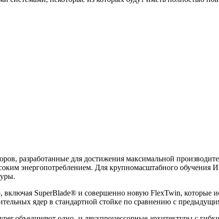
оров, разработанные для достижения максимальной производит
соким энергопотреблением. Для крупномасштабного обучения И
туры.
 включая SuperBlade® и совершенно новую FlexTwin, которые 
ительных ядер в стандартной стойке по сравнению с предыдущи
yper объединяют одно- и двухпроцессорные архитектуры с гибк