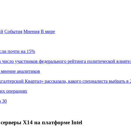
ий
События
Мнения
В мире
сли почти на 15%
 число участников федерального рейтинга политической влияте
 мнение аналитиков
хгалтерский Квартал» рассказала, какого специалиста выбрать в 
ких операциях
о 30
серверы X14 на платформе Intel