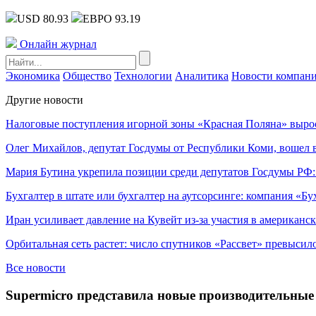
USD 80.93
ЕВРО 93.19
Онлайн журнал
Экономика
Общество
Технологии
Аналитика
Новости компан
Другие новости
Налоговые поступления игорной зоны «Красная Поляна» выро
Олег Михайлов, депутат Госдумы от Республики Коми, вошел в
Мария Бутина укрепила позиции среди депутатов Госдумы РФ:
Бухгалтер в штате или бухгалтер на аутсорсинге: компания «Бу
Иран усиливает давление на Кувейт из-за участия в американс
Орбитальная сеть растет: число спутников «Рассвет» превысил
Все новости
Supermicro представила новые производительные 