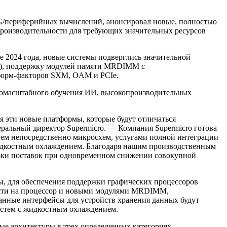
5G/периферийных вычислений, анонсировал новые, полностью
роизводительности для требующих значительных ресурсов
 2024 года, новые системы подверглись значительной
ер), поддержку модулей памяти MRDIMM с
 форм-факторов SXM, OAM и PCIe.
пномасштабного обучения ИИ, высокопроизводительных
 эти новые платформы, которые будут отличаться
еральный директор Supermicro. — Компания Supermicro готова
ием непосредственно микросхем, услугами полной интеграции
 жидкостным охлаждением. Благодаря нашим производственным
оки поставок при одновременном снижении совокупной
, для обеспечения поддержки графических процессоров
амяти на процессор и новыми модулями MRDIMM,
нные интерфейсы для устройств хранения данных будут
истем с жидкостным охлаждением.
ые архитектуры в трех определенных категориях,