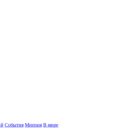
ий
События
Мнения
В мире