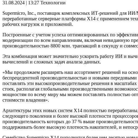
31.08.2024 | 13:27
Технологии
Supermicro, Inc., поставщик комплексных ИТ-решений для И
переработанные серверные платформы X14 с применением тех
рабочих нагрузок и приложений.
Построенные с учетом успеха оптимизированных по эффективно
модернизации по всем направлениям, включая невиданную пр
производительностью 8800 млн. транзакций в секунду и совм
Эта комбинация может значительно ускорить работу ИИ и вычи
вычислений и сложных задач анализа данных.
«Мы продолжаем расширять наш ассортимент решений на основе
беспрецедентной производительностью и новыми передовыми фу
поставлять эти высокопроизводительные решения в масштабах
стоек, располагая глобальными производственными возможност
мощностям по всему миру мы можем поставлять полностью оп
стоимости владения».
Архитектуры этих новых систем X14 полностью переработаны,
следующего поколения и более высокой плотности процессор
производительность которых до 37 % выше производительност
поддерживать более высокую плотность накопителей, и непоср
Семейство Supermicro X14 пополнится более чем десятью новы