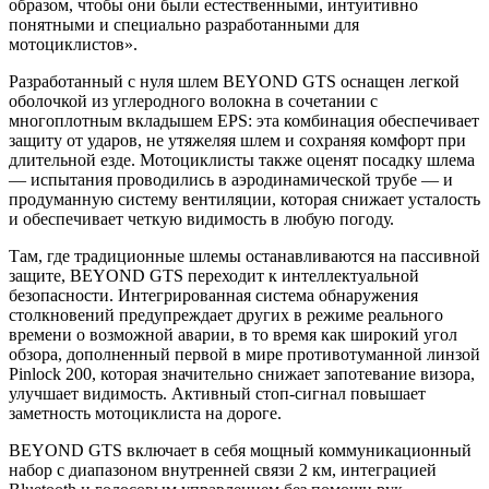
образом, чтобы они были естественными, интуитивно
понятными и специально разработанными для
мотоциклистов».
Разработанный с нуля шлем BEYOND GTS оснащен легкой
оболочкой из углеродного волокна в сочетании с
многоплотным вкладышем EPS: эта комбинация обеспечивает
защиту от ударов, не утяжеляя шлем и сохраняя комфорт при
длительной езде. Мотоциклисты также оценят посадку шлема
— испытания проводились в аэродинамической трубе — и
продуманную систему вентиляции, которая снижает усталость
и обеспечивает четкую видимость в любую погоду.
Там, где традиционные шлемы останавливаются на пассивной
защите, BEYOND GTS переходит к интеллектуальной
безопасности. Интегрированная система обнаружения
столкновений предупреждает других в режиме реального
времени о возможной аварии, в то время как широкий угол
обзора, дополненный первой в мире противотуманной линзой
Pinlock 200, которая значительно снижает запотевание визора,
улучшает видимость. Активный стоп-сигнал повышает
заметность мотоциклиста на дороге.
BEYOND GTS включает в себя мощный коммуникационный
набор с диапазоном внутренней связи 2 км, интеграцией