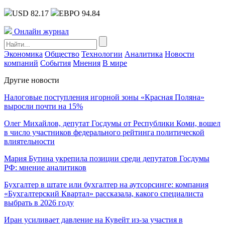
USD 82.17
ЕВРО 94.84
Онлайн журнал
Экономика
Общество
Технологии
Аналитика
Новости
компаний
События
Мнения
В мире
Другие новости
Налоговые поступления игорной зоны «Красная Поляна»
выросли почти на 15%
Олег Михайлов, депутат Госдумы от Республики Коми, вошел
в число участников федерального рейтинга политической
влиятельности
Мария Бутина укрепила позиции среди депутатов Госдумы
РФ: мнение аналитиков
Бухгалтер в штате или бухгалтер на аутсорсинге: компания
«Бухгалтерский Квартал» рассказала, какого специалиста
выбрать в 2026 году
Иран усиливает давление на Кувейт из-за участия в