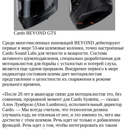
Cardo BEYOND GTS
Среди многочисленных инноваций BEYOND дебютируют
первые в мире 53-мм шлемовые колонки, точно настроенные
Cardo Sound Labs для четкости и мощности. Система
активного шумоподавления, специально разработанная для
мотоциклистов для борьбы с усталостью и потерей слуха,
является еще одним прорывом. Внедрение первого в мире
индикатора состояния шлема дает мотоциклистам
представление о целостности их снаряжения в режиме
реального времени.
«После 20 лет в авангарде связи для мотоциклистов это, без
сомнения, прорывной момент для Cardo Systems, — сказал
Алон Лумброзо (Alon Lumbroso), исполнительный директор
Cardo. — Мы всегда считали, что технология должна
улучшать езду, не отвлекая от нее, и это именно то, чего мы
достигли с этим шлемом. Речь идет не только о добавлении
функций. Речь идет о том, чтобы интегрировать их таким