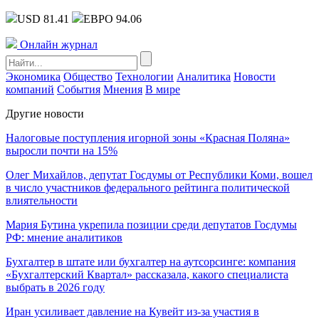
USD 81.41
ЕВРО 94.06
Онлайн журнал
Экономика
Общество
Технологии
Аналитика
Новости
компаний
События
Мнения
В мире
Другие новости
Налоговые поступления игорной зоны «Красная Поляна»
выросли почти на 15%
Олег Михайлов, депутат Госдумы от Республики Коми, вошел
в число участников федерального рейтинга политической
влиятельности
Мария Бутина укрепила позиции среди депутатов Госдумы
РФ: мнение аналитиков
Бухгалтер в штате или бухгалтер на аутсорсинге: компания
«Бухгалтерский Квартал» рассказала, какого специалиста
выбрать в 2026 году
Иран усиливает давление на Кувейт из-за участия в