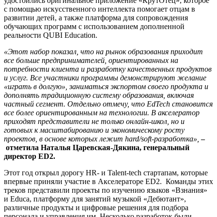
удостоились оригинальное приложение «КрутОтец», которое
с помощью искусственного интеллекта помогает отцам в
развитии детей, а также платформа для сопровождения
обучающих программ с использованием дополненной
реальности QUBI Education.
«Этот набор показал, что на рынок образования приходит
все больше предпринимателей, ориентированных на
потребности клиента и разработку качественных продуктов
и услуг. Все участники программы демонстрируют желание
«играть в долгую», заниматься экспортом своего продукта и
дополнять традиционную систему образования, включая
частный сегмент. Отдельно отмечу, что EdTech становится
все более ориентированным на технологии. В акселератор
приходят представители не только онлайн-школ, но и
готовых к масштабированию и экономическому росту
проектов, в основе которых лежит hard/soft-разработка»,
–
отметила Наталья Царевская-Дякина, генеральный
директор ED2.
Этот год открыл дорогу HR- и Talent-tech стартапам, которые
впервые приняли участие в Акселераторе ED2. Команды этих
треков представили проекты по изучению языков «Взнания»
и Educa, платформу для занятий музыкой «Дебютант»,
различные продукты и цифровые решения для подбора
персонала и управления им. Несколько разработок были