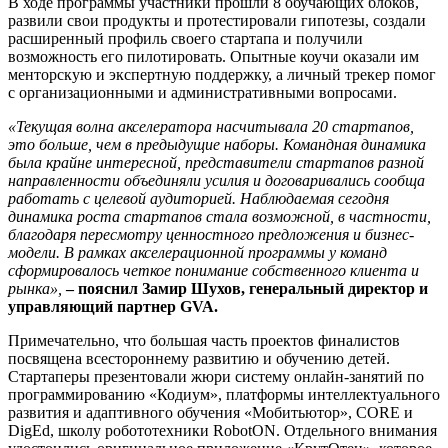
В ходе программы участники прошли 8 обучающих блоков,
развили свои продукты и протестировали гипотезы, создали
расширенный профиль своего стартапа и получили
возможность его пилотировать. Опытные коучи оказали им
менторскую и экспертную поддержку, а личный трекер помог
с организационными и административными вопросами.
«Текущая волна акселератора насчитывала 20 стартапов,
это больше, чем в предыдущие наборы. Командная динамика
была крайне интересной, представители стартапов разной
направленности объединяли усилия и договаривались сообща
работать с целевой аудиторией. Наблюдаемая сегодня
динамика роста стартапов стала возможной, в частности,
благодаря пересмотру ценностного предложения и бизнес-
модели. В рамках акселерационной программы у команд
сформировалось четкое понимание собственного клиента и
рынка»,
–
пояснил Замир Шухов, генеральный директор и
управляющий партнер GVA.
Примечательно, что большая часть проектов финалистов
посвящена всестороннему развитию и обучению детей.
Стартаперы презентовали жюри систему онлайн-занятий по
программированию «Кодиум», платформы интеллектуального
развития и адаптивного обучения «Мобитьютор», CORE и
DigEd, школу робототехники RobotON. Отдельного внимания