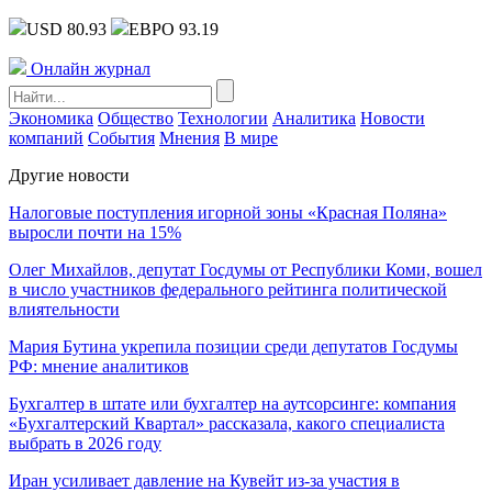
USD 80.93
ЕВРО 93.19
Онлайн журнал
Экономика
Общество
Технологии
Аналитика
Новости
компаний
События
Мнения
В мире
Другие новости
Налоговые поступления игорной зоны «Красная Поляна»
выросли почти на 15%
Олег Михайлов, депутат Госдумы от Республики Коми, вошел
в число участников федерального рейтинга политической
влиятельности
Мария Бутина укрепила позиции среди депутатов Госдумы
РФ: мнение аналитиков
Бухгалтер в штате или бухгалтер на аутсорсинге: компания
«Бухгалтерский Квартал» рассказала, какого специалиста
выбрать в 2026 году
Иран усиливает давление на Кувейт из-за участия в