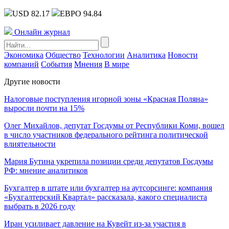
USD 82.17
ЕВРО 94.84
Онлайн журнал
Экономика
Общество
Технологии
Аналитика
Новости
компаний
События
Мнения
В мире
Другие новости
Налоговые поступления игорной зоны «Красная Поляна»
выросли почти на 15%
Олег Михайлов, депутат Госдумы от Республики Коми, вошел
в число участников федерального рейтинга политической
влиятельности
Мария Бутина укрепила позиции среди депутатов Госдумы
РФ: мнение аналитиков
Бухгалтер в штате или бухгалтер на аутсорсинге: компания
«Бухгалтерский Квартал» рассказала, какого специалиста
выбрать в 2026 году
Иран усиливает давление на Кувейт из-за участия в