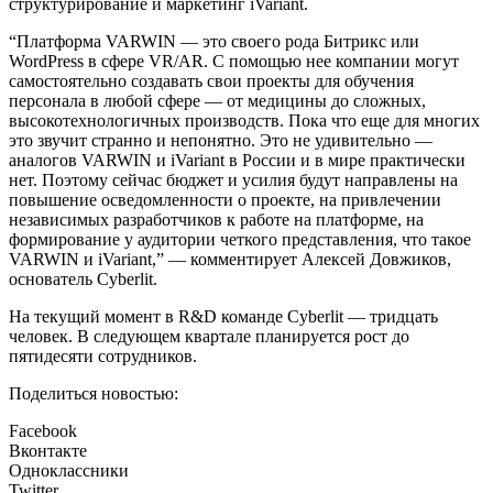
структурирование и маркетинг iVariant.
“Платформа VARWIN — это своего рода Битрикс или
WordPress в сфере VR/AR. С помощью нее компании могут
самостоятельно создавать свои проекты для обучения
персонала в любой сфере — от медицины до сложных,
высокотехнологичных производств. Пока что еще для многих
это звучит странно и непонятно. Это не удивительно —
аналогов VARWIN и iVariant в России и в мире практически
нет. Поэтому сейчас бюджет и усилия будут направлены на
повышение осведомленности о проекте, на привлечении
независимых разработчиков к работе на платформе, на
формирование у аудитории четкого представления, что такое
VARWIN и iVariant,” — комментирует Алексей Довжиков,
основатель Cyberlit.
На текущий момент в R&D команде Cyberlit — тридцать
человек. В следующем квартале планируется рост до
пятидесяти сотрудников.
Поделиться новостью:
Facebook
Вконтакте
Одноклассники
Twitter