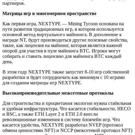
партнеров.
Матрица игр в многомерном пространстве
Как первая игра, NEXTYPE — Mining Tycoon основана на
пути развития традиционных игр, в котором используется
основной метод виртуального майнинга. В дополнение к
награде NT, будут производиться другие полезные свойства,
такие, как лицензия на майнинг, которая является важной
опорой для участия в пуле майнинга BTC. Игроки могут
собирать и ставить лицензию для майнинга BTC каждый
день.
В этом году NEXTYPE также запустит 8-10 игр собственной
разработки и будет сотрудничать как минимум с 10 играми
для создания матрицы игр NEXTYPE.
Высокопроизводительные межсетевые протоколы
Для строительства и процветания экологии нужна стабильная
и удобная инфраструктура. Что касается стабильности, HECO
и BSC, а также ETH Layer 2 и ETH 2.0 внесли
революционные изменения в систему блокчейн игр. Что
касается удобства, NEXTYPE разработал NVEP (протокол
обмена ценностями NFT) и NCCP (межсетевой протокол NFT)