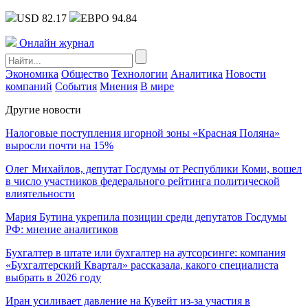
USD 82.17
ЕВРО 94.84
Онлайн журнал
Экономика
Общество
Технологии
Аналитика
Новости
компаний
События
Мнения
В мире
Другие новости
Налоговые поступления игорной зоны «Красная Поляна»
выросли почти на 15%
Олег Михайлов, депутат Госдумы от Республики Коми, вошел
в число участников федерального рейтинга политической
влиятельности
Мария Бутина укрепила позиции среди депутатов Госдумы
РФ: мнение аналитиков
Бухгалтер в штате или бухгалтер на аутсорсинге: компания
«Бухгалтерский Квартал» рассказала, какого специалиста
выбрать в 2026 году
Иран усиливает давление на Кувейт из-за участия в