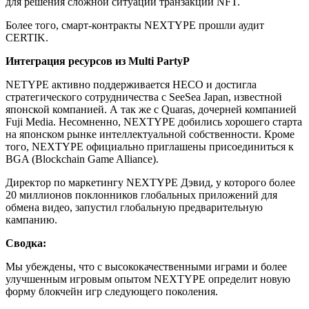
для решения сложной ситуации транзакции NFT.
Более того, смарт-контракты NEXTYPE прошли аудит
CERTIK.
Интеграция ресурсов из Multi PartyP
NETYPE активно поддерживается HECO и достигла
стратегического сотрудничества с SeeSea Japan, известной
японской компанией. А так же с Quaras, дочерней компанией
Fuji Media. Несомненно, NEXTYPE добились хорошего старта
на японском рынке интеллектуальной собственности. Кроме
того, NEXTYPE официально приглашены присоединиться к
BGA (Blockchain Game Alliance).
Директор по маркетингу NEXTYPE Дэвид, у которого более
20 миллионов поклонников глобальных приложений для
обмена видео, запустил глобальную предварительную
кампанию.
Сводка:
Мы убеждены, что с высококачественными играми и более
улучшенным игровым опытом NEXTYPE определит новую
форму блокчейн игр следующего поколения.