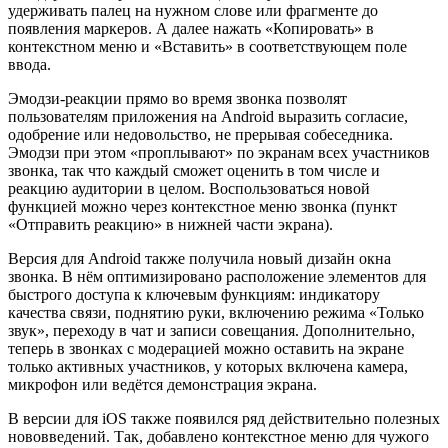
удерживать палец на нужном слове или фрагменте до
появления маркеров. А далее нажать «Копировать» в
контекстном меню и «Вставить» в соответствующем поле
ввода.
Эмодзи-реакции прямо во время звонка позволят
пользователям приложения на Android выразить согласие,
одобрение или недовольство, не прерывая собеседника.
Эмодзи при этом «проплывают» по экранам всех участников
звонка, так что каждый сможет оценить в том числе и
реакцию аудитории в целом. Воспользоваться новой
функцией можно через контекстное меню звонка (пункт
«Отправить реакцию» в нижней части экрана).
Версия для Android также получила новый дизайн окна
звонка. В нём оптимизировано расположение элементов для
быстрого доступа к ключевым функциям: индикатору
качества связи, поднятию руки, включению режима «Только
звук», переходу в чат и записи совещания. Дополнительно,
теперь в звонках с модерацией можно оставить на экране
только активных участников, у которых включена камера,
микрофон или ведётся демонстрация экрана.
В версии для iOS также появился ряд действительно полезных
нововведений. Так, добавлено контекстное меню для чужого