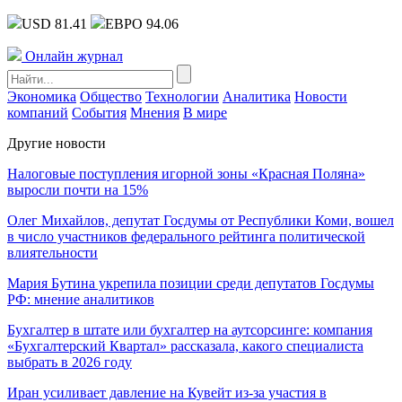
USD 81.41
ЕВРО 94.06
Онлайн журнал
Экономика
Общество
Технологии
Аналитика
Новости
компаний
События
Мнения
В мире
Другие новости
Налоговые поступления игорной зоны «Красная Поляна»
выросли почти на 15%
Олег Михайлов, депутат Госдумы от Республики Коми, вошел
в число участников федерального рейтинга политической
влиятельности
Мария Бутина укрепила позиции среди депутатов Госдумы
РФ: мнение аналитиков
Бухгалтер в штате или бухгалтер на аутсорсинге: компания
«Бухгалтерский Квартал» рассказала, какого специалиста
выбрать в 2026 году
Иран усиливает давление на Кувейт из-за участия в