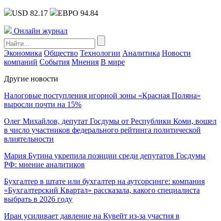
USD 82.17
ЕВРО 94.84
Онлайн журнал
Экономика
Общество
Технологии
Аналитика
Новости
компаний
События
Мнения
В мире
Другие новости
Налоговые поступления игорной зоны «Красная Поляна»
выросли почти на 15%
Олег Михайлов, депутат Госдумы от Республики Коми, вошел
в число участников федерального рейтинга политической
влиятельности
Мария Бутина укрепила позиции среди депутатов Госдумы
РФ: мнение аналитиков
Бухгалтер в штате или бухгалтер на аутсорсинге: компания
«Бухгалтерский Квартал» рассказала, какого специалиста
выбрать в 2026 году
Иран усиливает давление на Кувейт из-за участия в