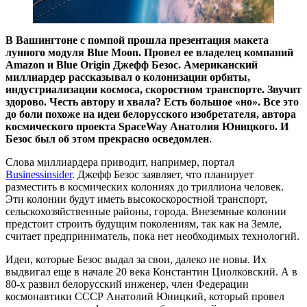
В Вашингтоне с помпой прошла презентация макета
лунного модуля Blue Moon. Провел ее владелец компаний
Amazon и Blue Origin Джефф Безос. Американский
миллиардер рассказывал о колонизации орбиты,
индустриализации космоса, скоростном транспорте. Звучит
здорово. Честь автору и хвала? Есть большое «но». Все это
до боли похоже на идеи белорусского изобретателя, автора
космического проекта SpaceWay Анатолия Юницкого. И
Безос был об этом прекрасно осведомлен
.
Слова миллиардера приводит, например, портал
Businessinsider
. Джефф Безос заявляет, что планирует
разместить в космических колониях до триллиона человек.
Эти колонии будут иметь высокоскоростной транспорт,
сельскохозяйственные районы, города. Внеземные колонии
предстоит строить будущим поколениям, так как на Земле,
считает предприниматель, пока нет необходимых технологий.
Идеи, которые Безос выдал за свои, далеко не новы. Их
выдвигал еще в начале 20 века Константин Циолковский. А в
80-х развил белорусский инженер, член Федерации
космонавтики СССР Анатолий Юницкий, который провел