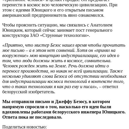
перенести в космос всю человеческую цивилизацию. При
этом с идеями Юницкого и его открытым письмом
американский предприниматель явно ознакомился.
Чтобы прояснить ситуацию, мы связались с Анатолием
Юницким, который сейчас занимает пост генерального
конструктора ЗАО «Струнные технологии».
«Приятно, что мистер Безос нашел время чтобы прочитать
мое письмо – а в этом нет сомнений. Хотя он «принял на
вооружение» мою концепцию индустриализации, его идея о
том, что люди должны жить в космосе, сомнительна.
Человек рожден жить на Земле. Речь должна идти о
переносе производства, но никак не всей цивилизации. Также
несколько удивляют слова Безоса об отсутствии необходимых
для индустриализации космоса технологий в контексте того,
что о таких технологиях я как раз ему и писал»
, – ответил
белорусский изобретатель.
Мы отправили письмо и Джеффу Безосу, в котором
напрямую спросили о том, насколько его идеи были
вдохновлены работами белорусского инженера Юницкого.
Ответа пока не последовало.
Поделиться новостью: