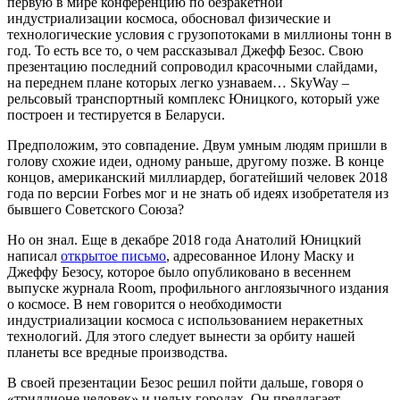
первую в мире конференцию по безракетной
индустриализации космоса, обосновал физические и
технологические условия с грузопотоками в миллионы тонн в
год. То есть все то, о чем рассказывал Джефф Безос. Свою
презентацию последний сопроводил красочными слайдами,
на переднем плане которых легко узнаваем… SkyWay –
рельсовый транспортный комплекс Юницкого, который уже
построен и тестируется в Беларуси.
Предположим, это совпадение. Двум умным людям пришли в
голову схожие идеи, одному раньше, другому позже. В конце
концов, американский миллиардер, богатейший человек 2018
года по версии Forbes мог и не знать об идеях изобретателя из
бывшего Советского Союза?
Но он знал. Еще в декабре 2018 года Анатолий Юницкий
написал
открытое письмо
, адресованное Илону Маску и
Джеффу Безосу, которое было опубликовано в весеннем
выпуске журнала Room, профильного англоязычного издания
о космосе. В нем говорится о необходимости
индустриализации космоса с использованием неракетных
технологий. Для этого следует вынести за орбиту нашей
планеты все вредные производства.
В своей презентации Безос решил пойти дальше, говоря о
«триллионе человек» и целых городах. Он предлагает