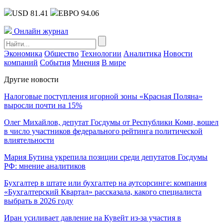
USD 81.41
ЕВРО 94.06
Онлайн журнал
Экономика
Общество
Технологии
Аналитика
Новости
компаний
События
Мнения
В мире
Другие новости
Налоговые поступления игорной зоны «Красная Поляна»
выросли почти на 15%
Олег Михайлов, депутат Госдумы от Республики Коми, вошел
в число участников федерального рейтинга политической
влиятельности
Мария Бутина укрепила позиции среди депутатов Госдумы
РФ: мнение аналитиков
Бухгалтер в штате или бухгалтер на аутсорсинге: компания
«Бухгалтерский Квартал» рассказала, какого специалиста
выбрать в 2026 году
Иран усиливает давление на Кувейт из-за участия в