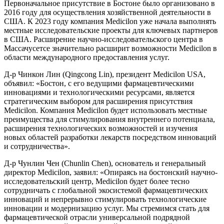
Первоначальное присутствие в Бостоне было организовано в
2016 году для осуществления хозяйственной деятельности в
США. К 2023 году компания Medicilon уже начала выполнять
местные исследовательские проекты для ключевых партнеров
в США. Расширение научно-исследовательского центра в
Массачусетсе значительно расширит возможности Medicilon в
области международного предоставления услуг.
Д-р Чинкон Лин (Qingcong Lin), президент Medicilon USA,
объявил: «Бостон, с его ведущими фармацевтическими
инновациями и технологическими ресурсами, является
стратегическим выбором для расширения присутствия
Medicilon. Компания Medicilon будет использовать местные
преимущества для стимулирования внутреннего потенциала,
расширения технологических возможностей и изучения
новых областей разработки лекарств посредством инноваций
и сотрудничества».
Д-р Чунлин Чен (Chunlin Chen), основатель и генеральный
директор Medicilon, заявил: «Опираясь на бостонский научно-
исследовательский центр, Medicilon будет более тесно
сотрудничать с глобальной экосистемой фармацевтических
инноваций и непрерывно стимулировать технологические
инновации и модернизацию услуг. Мы стремимся стать для
фармацевтической отрасли универсальной подрядной