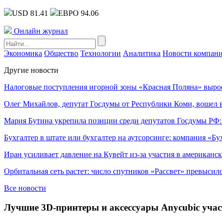
USD 81.41
ЕВРО 94.06
Онлайн журнал
Экономика
Общество
Технологии
Аналитика
Новости компан
Другие новости
Налоговые поступления игорной зоны «Красная Поляна» выро
Олег Михайлов, депутат Госдумы от Республики Коми, вошел в
Мария Бутина укрепила позиции среди депутатов Госдумы РФ:
Бухгалтер в штате или бухгалтер на аутсорсинге: компания «Бу
Иран усиливает давление на Кувейт из-за участия в американс
Орбитальная сеть растет: число спутников «Рассвет» превысил
Все новости
Лучшие 3D-принтеры и аксессуары Anycubic участ