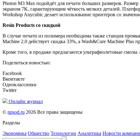
Photon M3 Max подойдёт для печати больших размеров. Размер
экраном 7K, гарантирующим чёткость мелких деталей. Платфор
Workshop Anycubic делает использование принтеров со значен
Resin Products со скидкой
В случае печати из полимера необходима также станция промы
Machine 2.0 действует скидка 33%, а Wash&Cure Machine Plus п
Кроме того, в продаже предлагаются ультрафиолетовые смолы 
Поделиться новостью:
Facebook
Вконтакте
Одноклассники
Twitter
Онлайн журнал
©
npsod.ru
2026 Все права защищены
Разделы
Экономика
Общество
Технологии
Аналитика
Новости компан