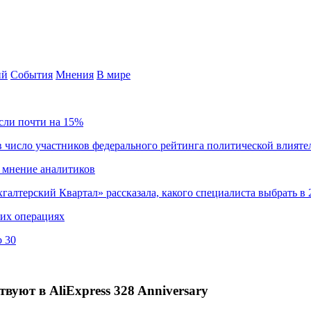
ий
События
Мнения
В мире
сли почти на 15%
 число участников федерального рейтинга политической влияте
 мнение аналитиков
хгалтерский Квартал» рассказала, какого специалиста выбрать в 
ких операциях
о 30
вуют в AliExpress 328 Anniversary