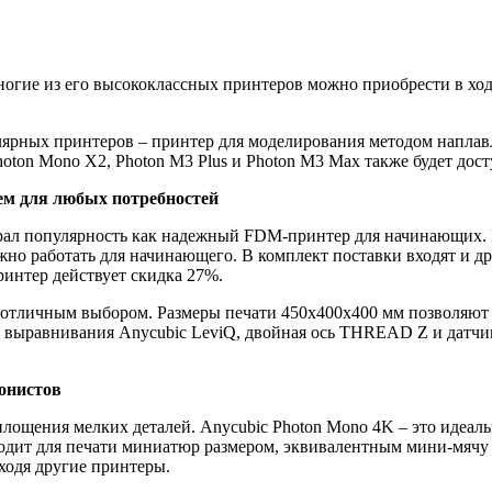
огие из его высококлассных принтеров можно приобрести в ходе 
улярных принтеров – принтер для моделирования методом напла
hoton Mono X2, Photon M3 Plus и Photon M3 Max также будет до
м для любых потребностей
абрал популярность как надежный FDM-принтер для начинающих.
но работать для начинающего. В комплект поставки входят и др
ринтер действует скидка 27%.
 отличным выбором. Размеры печати 450x400x400 мм позволяют 
о выравнивания Anycubic LeviQ, двойная ось THREAD Z и датчик
ионистов
ощения мелких деталей. Anycubic Photon Mono 4K – это идеаль
дит для печати миниатюр размером, эквивалентным мини-мячу п
сходя другие принтеры.