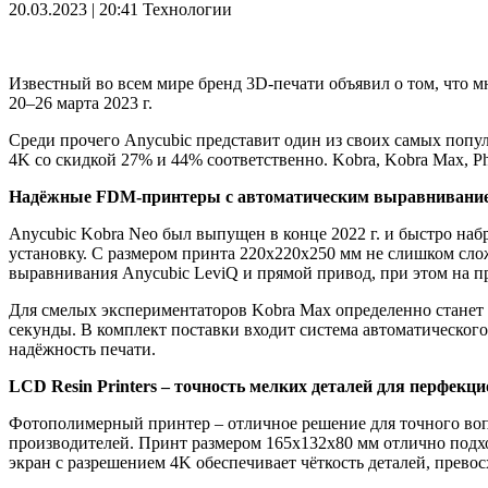
20.03.2023 | 20:41
Технологии
Известный во всем мире бренд 3D-печати объявил о том, что мн
20–26 марта 2023 г.
Среди прочего Anycubic представит один из своих самых поп
4K со скидкой 27% и 44% соответственно. Kobra, Kobra Max, P
Надёжные FDM-принтеры с автоматическим выравнивание
Anycubic Kobra Neo был выпущен в конце 2022 г. и быстро н
установку. С размером принта 220x220x250 мм не слишком слож
выравнивания Anycubic LeviQ и прямой привод, при этом на п
Для смелых экспериментаторов Kobra Max определенно станет
секунды. В комплект поставки входит система автоматическог
надёжность печати.
LCD Resin Printers – точность мелких деталей для перфекц
Фотополимерный принтер – отличное решение для точного вопл
производителей. Принт размером 165x132x80 мм отлично подхо
экран с разрешением 4K обеспечивает чёткость деталей, прево