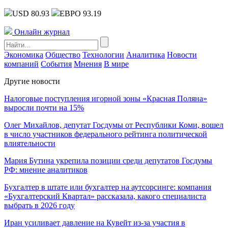
USD 80.93
ЕВРО 93.19
Онлайн журнал
Экономика
Общество
Технологии
Аналитика
Новости
компаний
События
Мнения
В мире
Другие новости
Налоговые поступления игорной зоны «Красная Поляна»
выросли почти на 15%
Олег Михайлов, депутат Госдумы от Республики Коми, вошел
в число участников федерального рейтинга политической
влиятельности
Мария Бутина укрепила позиции среди депутатов Госдумы
РФ: мнение аналитиков
Бухгалтер в штате или бухгалтер на аутсорсинге: компания
«Бухгалтерский Квартал» рассказала, какого специалиста
выбрать в 2026 году
Иран усиливает давление на Кувейт из-за участия в