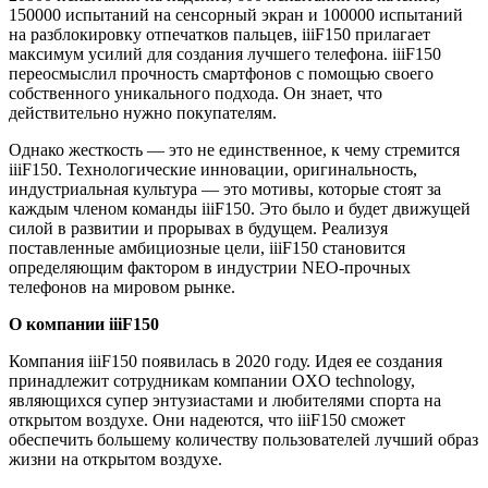
150000 испытаний на сенсорный экран и 100000 испытаний
на разблокировку отпечатков пальцев, iiiF150 прилагает
максимум усилий для создания лучшего телефона. iiiF150
переосмыслил прочность смартфонов с помощью своего
собственного уникального подхода. Он знает, что
действительно нужно покупателям.
Однако жесткость — это не единственное, к чему стремится
iiiF150. Технологические инновации, оригинальность,
индустриальная культура — это мотивы, которые стоят за
каждым членом команды iiiF150. Это было и будет движущей
силой в развитии и прорывах в будущем. Реализуя
поставленные амбициозные цели, iiiF150 становится
определяющим фактором в индустрии NEO-прочных
телефонов на мировом рынке.
О компании
iiiF
150
Компания iiiF150 появилась в 2020 году. Идея ее создания
принадлежит сотрудникам компании OXO technology,
являющихся супер энтузиастами и любителями спорта на
открытом воздухе. Они надеются, что iiiF150 сможет
обеспечить большему количеству пользователей лучший образ
жизни на открытом воздухе.