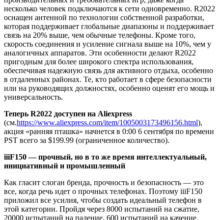
несколько человек подключаются к сети одновременно. R2022
оснащен антенной по технологии собственной разработки,
которая поддерживает глобальные диапазоны и поддерживает
связь на 20% выше, чем обычные телефоны. Кроме того,
скорость соединения и усиление сигнала выше на 10%, чем у
аналогичных аппаратов. Эти особенности делают R2022
пригодным для более широкого спектра использования,
обеспечивая надежную связь для активного отдыха, особенно
в отдаленных районах. Те, кто работает в сфере безопасности
или на руководящих должностях, особенно оценят его мощь и
универсальность.
Теперь
R
2022 доступен на
Aliexpress
(см.
https://www.aliexpress.com/item/1005003173496156.html
),
акция «ранняя пташка» начнется в 0:00 6 сентября по времени
PST всего за $199.99 (ограниченное количество).
iiiF
150 — прочный, но в то же время интеллектуальный,
инициативный и промышленный
Как гласит слоган бренда, прочность и безопасность — это
все, когда речь идет о прочных телефонах. Поэтому iiiF150
приложил все усилия, чтобы создать идеальный телефон в
этой категории. Пройдя через 8000 испытаний на сжатие,
20000 испытаний на падение, 600 испытаний на качение,