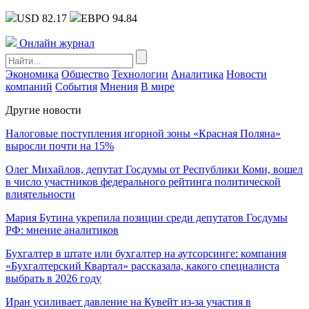
USD 82.17
ЕВРО 94.84
Онлайн журнал
Экономика
Общество
Технологии
Аналитика
Новости
компаний
События
Мнения
В мире
Другие новости
Налоговые поступления игорной зоны «Красная Поляна»
выросли почти на 15%
Олег Михайлов, депутат Госдумы от Республики Коми, вошел
в число участников федерального рейтинга политической
влиятельности
Мария Бутина укрепила позиции среди депутатов Госдумы
РФ: мнение аналитиков
Бухгалтер в штате или бухгалтер на аутсорсинге: компания
«Бухгалтерский Квартал» рассказала, какого специалиста
выбрать в 2026 году
Иран усиливает давление на Кувейт из-за участия в