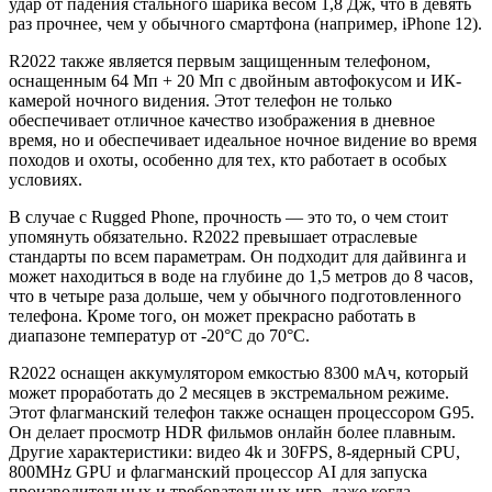
удар от падения стального шарика весом 1,8 Дж, что в девять
раз прочнее, чем у обычного смартфона (например, iPhone 12).
R2022 также является первым защищенным телефоном,
оснащенным 64 Мп + 20 Мп с двойным автофокусом и ИК-
камерой ночного видения. Этот телефон не только
обеспечивает отличное качество изображения в дневное
время, но и обеспечивает идеальное ночное видение во время
походов и охоты, особенно для тех, кто работает в особых
условиях.
В случае с Rugged Phone, прочность — это то, о чем стоит
упомянуть обязательно. R2022 превышает отраслевые
стандарты по всем параметрам. Он подходит для дайвинга и
может находиться в воде на глубине до 1,5 метров до 8 часов,
что в четыре раза дольше, чем у обычного подготовленного
телефона. Кроме того, он может прекрасно работать в
диапазоне температур от -20°C до 70°C.
R2022 оснащен аккумулятором емкостью 8300 мАч, который
может проработать до 2 месяцев в экстремальном режиме.
Этот флагманский телефон также оснащен процессором G95.
Он делает просмотр HDR фильмов онлайн более плавным.
Другие характеристики: видео 4k и 30FPS, 8-ядерный CPU,
800MHz GPU и флагманский процессор AI для запуска
производительных и требовательных игр, даже когда