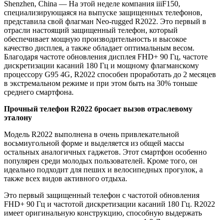
Shenzhen, China — На этой неделе компания iiiF150,
специализирующаяся на выпуске защищенных телефонов,
представила свой флагман Neo-rugged R2022. Это первый в
отрасли настоящий защищенный телефон, который
обеспечивает мощную производительность и высокое
качество дисплея, а также обладает оптимальным весом.
Благодаря частоте обновления дисплея FHD+ 90 Гц, частоте
дискретизации касаний 180 Гц и мощному флагманскому
процессору G95 4G, R2022 способен проработать до 2 месяцев
в экстремальном режиме и при этом быть на 30% тоньше
среднего смартфона.
Прочный телефон
R
2022 бросает вызов отраслевому
эталону
Модель R2022 выполнена в очень привлекательной
восьмиугольной форме и выделяется из общей массы
остальных аналогичных гаджетов. Этот смартфон особенно
популярен среди молодых пользователей. Кроме того, он
идеально подходит для пеших и велосипедных прогулок, а
также всех видов активного отдыха.
Это первый защищенный телефон с частотой обновления
FHD+ 90 Гц и частотой дискретизации касаний 180 Гц. R2022
имеет оригинальную конструкцию, способную выдержать