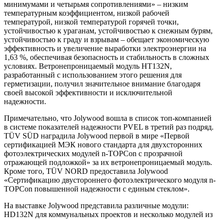
минимумами и четырьмя сопротивлениями» – низким
температурным коэффициентом, низкой рабочей
температурой, низкой температурой горячей точки,
устойчивостью к ураганам, устойчивостью к снежным бурям,
устойчивостью к граду и взрывам – обещает экономическую
эффективность и увеличение выработки электроэнергии на
1,63 %, обеспечивая безопасность и стабильность в сложных
условиях. Ветронепроницаемый модуль HT132N,
разработанный с использованием этого решения для
герметизации, получил значительное внимание благодаря
своей высокой эффективности и исключительной
надежности.
Примечательно, что Jolywood вошла в список топ-компанией
в системе показателей надежности PVEL в третий раз подряд.
TÜV SÜD наградила Jolywood первой в мире «Первой
сертификацией МЭК нового стандарта для двухсторонних
фотоэлектрических модулей n-TOPCon с прозрачной
отражающей подложкой» за их ветронепроницаемый модуль.
Кроме того, TÜV NORD предоставила Jolywood
«Сертификацию двустороннего фотоэлектрического модуля n-
TOPCon повышенной надежности с единым стеклом».
На выставке Jolywood представила различные модули:
HD132N для коммунальных проектов и несколько модулей из