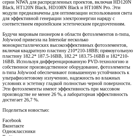
серии NIWA для распределенных проектов, включая HD120N
Black, HT120N Black, HD108N Black и HT108N Pro. Эти
модули предназначены для оптимизации использования света
для эффективной генерации электроэнергии наряду с
соответствием европейским эстетическим предпочтениям.
Будучи мировым пионером в области фотоэлементов n-типа,
Jolywood привезла на Intersolar несколько
монокристаллических высокоэффективных фотоэлементов,
включая квадратную пластину 210*210-18BB; прямоугольную
пластину 182.2* 187.5-16BB, 182.2* 183.75-16BB и 182*210-
16BB. Используя дифференцированную PVD-технологию и
собственное производственное оборудование, фотоэлементы
n-типа Jolywood обеспечивают повышенную устойчивость к
ультрафиолетовому излучению, надежность во влажных
условиях и эстетику гладкой полностью черной поверхности.
Эти фотоэлементы имеют эффективность при массовом
производстве не менее 26 %, а лабораторная эффективность
достигает 26,7 %.
Поделиться новостью:
Facebook
Вконтакте
Одноклассники