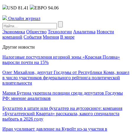
USD 81.41
ЕВРО 94.06
Онлайн журнал
Экономика
Общество
Технологии
Аналитика
Новости
компаний
События
Мнения
В мире
Другие новости
Налоговые поступления игорной зоны «Красная Поляна»
выросли почти на 15%
Олег Михайлов, депутат Госдумы от Республики Коми, вошел
в число участников федерального рейтинга политической
влиятельности
Мария Бутина укрепила позиции среди депутатов Госдумы
РФ: мнение аналитиков
Бухгалтер в штате или бухгалтер на аутсорсинге: компания
«Бухгалтерский Квартал» рассказала, какого специалиста
выбрать в 2026 году
Иран усиливает давление на Кувейт из-за участия в