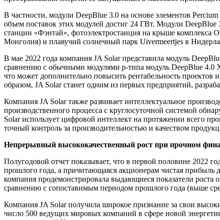
В частности, модули DeepBlue 3.0 на основе элементов Percium
объем поставок этих модулей достиг 24 ГВт. Модули DeepBlue
станции «Фэнтай», фотоэлектростанция на крыше комплекса О
Монголия) и плавучий солнечный парк Uivermeertjes в Нидерл
В мае 2022 года компания JA Solar представила модуль DeepBl
сравнению с обычными модулями p-типа модуль DeepBlue 4.0 X
что может дополнительно повысить рентабельность проектов и 
образом, JA Solar станет одним из первых предприятий, разр
Компания JA Solar также развивает интеллектуальное производ
производственного процесса с круглосуточной системой обнар
Solar использует цифровой интеллект на протяжении всего про
точный контроль за производительностью и качеством продукц
Непрерывный высококачественный рост при прочном фин
Полугодовой отчет показывает, что в первой половине 2022 го
прошлого года, а причитающаяся акционерам чистая прибыль д
компания продемонстрировала выдающиеся показатели роста оп
сравнению с сопоставимым периодом прошлого года (выше сред
Компания JA Solar получила широкое признание за свои высокие
число 500 ведущих мировых компаний в сфере новой энергети