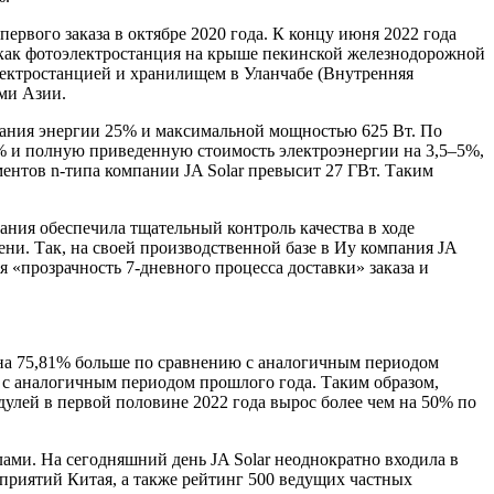
ервого заказа в октябре 2020 года. К концу июня 2022 года
х как фотоэлектростанция на крыше пекинской железнодорожной
ектростанцией и хранилищем в Уланчабе (Внутренняя
ми Азии.
ования энергии 25% и максимальной мощностью 625 Вт. По
% и полную приведенную стоимость электроэнергии на 3,5–5%,
ментов n-типа компании JA Solar превысит 27 ГВт. Таким
ания обеспечила тщательный контроль качества в ходе
ни. Так, на своей производственной базе в Иу компания JA
я «прозрачность 7-дневного процесса доставки» заказа и
о на 75,81% больше по сравнению с аналогичным периодом
 с аналогичным периодом прошлого года. Таким образом,
улей в первой половине 2022 года вырос более чем на 50% по
елами. На сегодняшний день JA Solar неоднократно входила в
приятий Китая, а также рейтинг 500 ведущих частных