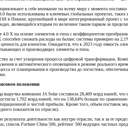
 привлекают к себе внимание по всему миру с момента поставки п
 3.0 были использованы в ключевых глобальных проектах, таки
ОН в Пекине, крупнейший в мире интегрированный проект с эл
андах, являющийся вторым по величине таким парком за предела
ue 4.0 X на основе элементов n-типа с коэффициентом преобраз
 способен снижать расходы на баланс системы примерно на 2,1
ценность для клиентов. Ожидается, что к 2023 году емкость эле
абатывающих и производящих элементы n-типа.
ство за счет ускорения процесса цифровой трансформации. Комп
ужения и автоматического оповещения в режиме реального време
цесса от планирования и производства до логистики, обеспечива
ии.
ансовом положении
да выручка компании JA Solar составила 28,469 млрд юаней, чт
остигла 1,702 млрд юаней, что на 138,64% больше по сравнению
ерационной и чистой прибыли. Кроме того, объем поставок мод
него показателя по отрасли).
 результаты деятельности как внутри отрасли, так и за ее пред
ки, список
Fortune
China 500, рейтинг 500 ведущих частных пред