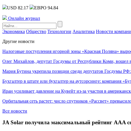
USD 82.17
ЕВРО 94.84
Онлайн журнал
Экономика
Общество
Технологии
Аналитика
Новости компан
Другие новости
Налоговые поступления игорной зоны «Красная Поляна» выро
Олег Михайлов, депутат Госдумы от Республики Коми, вошел в
Мария Бутина укрепила позиции среди депутатов Госдумы РФ:
Бухгалтер в штате или бухгалтер на аутсорсинге: компания «Бу
Иран усиливает давление на Кувейт из-за участия в американс
Орбитальная сеть растет: число спутников «Рассвет» превысил
Все новости
JA Solar получила максимальный рейтинг AAA со