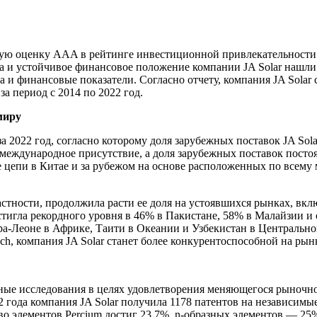
ую оценку AAA в рейтинге инвестиционной привлекательности PV
ва и устойчивое финансовое положение компании JA Solar нашли
а и финансовые показатели. Согласно отчету, компания JA Sola
за период с 2014 по 2022 год.
миру
за 2022 год, согласно которому доля зарубежных поставок JA Sol
международное присутствие, а доля зарубежных поставок постоян
цепи в Китае и за рубежом на основе расположенных по всему 
астности, продолжила расти ее доля на устоявшихся рынках, вклю
стигла рекордного уровня в 46% в Пакистане, 58% в Малайзии и
а-Леоне в Африке, Таити в Океании и Узбекистан в Центрально
ch, компания JA Solar станет более конкурентоспособной на ры
ные исследования в целях удовлетворения меняющегося рыночно
 года компания JA Solar получила 1178 патентов на независимы
во элементов Percium достиг 23,7%, n-образных элементов — 25