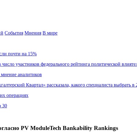
ий
События
Мнения
В мире
сли почти на 15%
 число участников федерального рейтинга политической влияте
 мнение аналитиков
хгалтерский Квартал» рассказала, какого специалиста выбрать в 
ких операциях
о 30
гласно PV ModuleTech Bankability Rankings