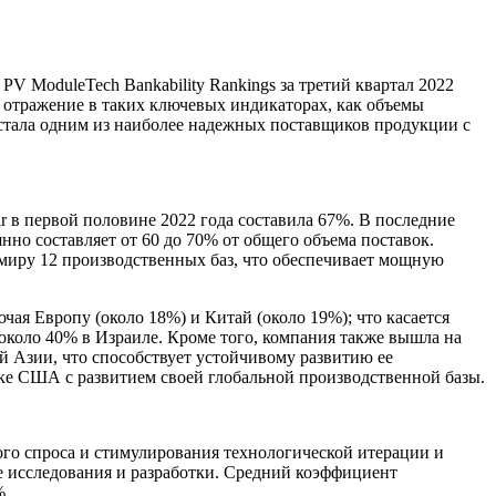
 ModuleTech Bankability Rankings за третий квартал 2022
 отражение в таких ключевых индикаторах, как объемы
r стала одним из наиболее надежных поставщиков продукции с
ar в первой половине 2022 года составила 67%. В последние
но составляет от 60 до 70% от общего объема поставок.
миру 12 производственных баз, что обеспечивает мощную
чая Европу (около 18%) и Китай (около 19%); что касается
 около 40% в Израиле. Кроме того, компания также вышла на
й Азии, что способствует устойчивому развитию ее
нке США с развитием своей глобальной производственной базы.
го спроса и стимулирования технологической итерации и
е исследования и разработки. Средний коэффициент
%.