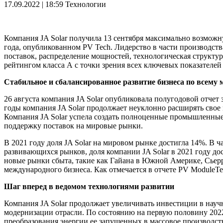
17.09.2022 | 18:59
Технологии
Компания JA Solar получила 13 сентября максимально возможн
года, опубликованном PV Tech. Лидерство в части производст
поставок, распределение мощностей, технологическая структур
рейтингом класса А с точки зрения всех ключевых показателей 
Стабильное и сбалансированное развитие бизнеса по всему 
26 августа компания JA Solar опубликовала полугодовой отчет 
годы компания JA Solar продолжает неуклонно расширять свое 
Компания JA Solar успела создать полноценные промышленные 
поддержку поставок на мировые рынки.
В 2021 году доля JA Solar на мировом рынке достигла 14%. В ч
развивающихся рынков, доля компании JA Solar в 2021 году до
новые рынки сбыта, такие как Гайана в Южной Америке, Сьерр
международного бизнеса. Как отмечается в отчете PV ModuleTe
Шаг вперед в ведомом технологиями развитии
Компания JA Solar продолжает увеличивать инвестиции в науч
модернизации отрасли. По состоянию на первую половину 2022
преобразования энергии ее запущенных в массовое производст