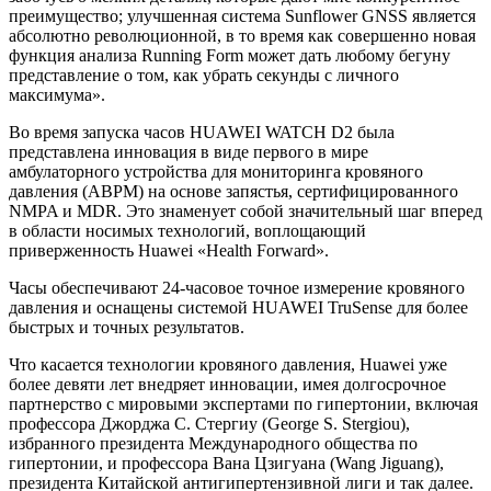
преимущество; улучшенная система Sunflower GNSS является
абсолютно революционной, в то время как совершенно новая
функция анализа Running Form может дать любому бегуну
представление о том, как убрать секунды с личного
максимума».
Во время запуска часов HUAWEI WATCH D2 была
представлена инновация в виде первого в мире
амбулаторного устройства для мониторинга кровяного
давления (ABPM) на основе запястья, сертифицированного
NMPA и MDR. Это знаменует собой значительный шаг вперед
в области носимых технологий, воплощающий
приверженность Huawei «Health Forward».
Часы обеспечивают 24-часовое точное измерение кровяного
давления и оснащены системой HUAWEI TruSense для более
быстрых и точных результатов.
Что касается технологии кровяного давления, Huawei уже
более девяти лет внедряет инновации, имея долгосрочное
партнерство с мировыми экспертами по гипертонии, включая
профессора Джорджа С. Стергиу (George S. Stergiou),
избранного президента Международного общества по
гипертонии, и профессора Вана Цзигуана (Wang Jiguang),
президента Китайской антигипертензивной лиги и так далее.