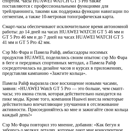
спортом. Часы HUAWEI WATCH GT 5 Pro также
поставляются с профессиональными функциями для
трейлраннинга, такими как поддержка функции навигации по
сегментам, а также 10-метровая топографическая карта.
Смарт-часы обеспечивают исключительное время автономной
работы: до 14 дней на часах HUAWEI WATCH GT 5 46 мм и
GT 5 Pro 46 мм и до 7 дней на часах HUAWEI WATCH GT 5
41 мм и GT 5 Pro 42 мм.
Сэр Мо Фара и Памела Райф, амбассадоры носимых
продуктов HUAWEI, поделились своим опытом: сэр Мо Фара
в беге и передовых спортивных методах, а Памела Райф
сосредоточилась на дизайне часов и курсах в приложениях,
представляя кампанию «Зажгите кольца».
Памела Райф выразила свое восхищение новыми часами,
заявив: «HUAWEI Watch GT 5 Pro — это больше, чем смапт-
часы; это икона стиля, которая действительно находится на
пике моды. Кроме того, компания Huawei внесла некоторые
действительно впечатляющие улучшения в отслеживание
активности. Присоединяйтесь ко мне и зажигайте свои кольца
каждый день!»
Сэр Мо Фара повторил это мнение, добавив: «Как бегун я
забочусь о мелких деталях, которые дают мне конкурентное