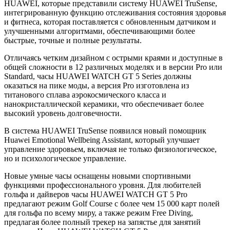
HUAWEI, которые представили систему HUAWEI TruSense,
интегрированную функцию отслеживания состояния здоровья
и фитнеса, которая поставляется с обновленным датчиком и
улучшенными алгоритмами, обеспечивающими более
быстрые, точные и полные результаты.
Отличаясь четким дизайном с острыми краями и доступные в
общей сложности в 12 различных моделях и в версии Pro или
Standard, часы HUAWEI WATCH GT 5 Series должны
оказаться на пике моды, а версия Pro изготовлена из
титанового сплава аэрокосмического класса и
нанокристаллической керамики, что обеспечивает более
высокий уровень долговечности.
В система HUAWEI TruSense появился новый помощник
Huawei Emotional Wellbeing Assistant, который улучшает
управление здоровьем, включая не только физиологическое,
но и психологическое управление.
Новые умные часы оснащены новыми спортивными
функциями профессионального уровня. Для любителей
гольфа и дайверов часы HUAWEI WATCH GT 5 Pro
предлагают режим Golf Course с более чем 15 000 карт полей
для гольфа по всему миру, а также режим Free Diving,
предлагая более полный трекер на запястье для занятий