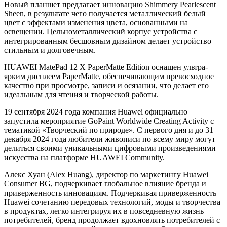
Новый планшет предлагает инновацию Shimmery Pearlescent
Sheen, в результате чего получается металлический белый
цвет с эффектами изменения цвета, основанными на
освещении. Цельнометаллический корпус устройства с
интегрированным бесшовным дизайном делает устройство
стильным и долговечным.
HUAWEI MatePad 12 X PaperMatte Edition оснащен ультра-
ярким дисплеем PaperMatte, обеспечивающим превосходное
качество при просмотре, записи и осязании, что делает его
идеальным для чтения и творческой работы.
19 сентября 2024 года компания Huawei официально
запустила мероприятие GoPaint Worldwide Creating Activity с
тематикой «Творческий по природе». С первого дня и до 31
декабря 2024 года любители живописи по всему миру могут
делиться своими уникальными цифровыми произведениями
искусства на платформе HUAWEI Community.
Алекс Хуан (Alex Huang), директор по маркетингу Huawei
Consumer BG, подчеркивает глобальное влияние бренда и
приверженность инновациям. Подчеркивая приверженность
Huawei сочетанию передовых технологий, моды и творчества
в продуктах, легко интегрируя их в повседневную жизнь
потребителей, бренд продолжает вдохновлять потребителей с