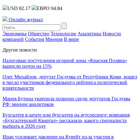
USD 82.17
ЕВРО 94.84
Онлайн журнал
Экономика
Общество
Технологии
Аналитика
Новости
компаний
События
Мнения
В мире
Другие новости
Налоговые поступления игорной зоны «Красная Поляна»
выросли почти на 15%
Олег Михайлов, депутат Госдумы от Республики Коми, вошел
в число участников федерального рейтинга политической
влиятельности
Мария Бутина укрепила позиции среди депутатов Госдумы
РФ: мнение аналитиков
Бухгалтер в штате или бухгалтер на аутсорсинге: компания
«Бухгалтерский Квартал» рассказала, какого специалиста
выбрать в 2026 году
Иран усиливает давление на Кувейт из-за участия в