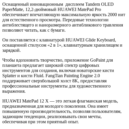
Оснащенный инновационным дисплеем Tandem OLED
PaperMatte, 12,2-дюймовый HUAWEI MatePad Pro
обеспечивает впечатляющую максимальную яркость 2000 нит
для естественного просмотра. Передовые технологии
антиблестящего и наноразмерного антибликового травления
позволяют читать, как с бумаги.
Он поставляется с клавиатурой HUAWEI Glide Keyboard,
оснащенной стилусом «2 в 1», клавиатурным хранилищем и
зарядкой.
Чтобы вдохновить творчество, приложение GoPaint для
планшета предлагает широкий спектр цифровых
инструментов для создания, включая новаторские кисти
Splatter и кисти Fluid. FangTian Painting Engine 2.0
поддерживает сверхбольшой холст 8K, предоставляя
профессиональные инструменты для художественного
выражения.
HUAWEI MatePad 12 X — это легкая флагманская модель,
предназначенная для молодого поколения. Она имеет
повышенную производительность, позволяя пользователям,
задающим тенденции, реализовывать свои мечты,
обеспечивая при этом приятный опыт.