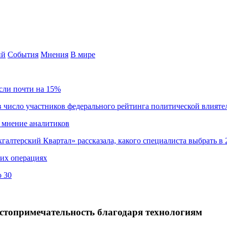
ий
События
Мнения
В мире
сли почти на 15%
 число участников федерального рейтинга политической влияте
 мнение аналитиков
хгалтерский Квартал» рассказала, какого специалиста выбрать в 
ких операциях
о 30
топримечательность благодаря технологиям