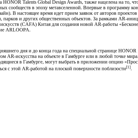
 HONOR Talents Global Design Awards, также нацелена на то, чт
ых сообществ в эпоху метавселенной. Впервые в программу ко
изайн). В настоящее время идет прием заявок от авторов проекто
тен, парков и других общественных объектов. За рамками AR-и
искусств (CAFA) Китая для создания новой AR-работы «Бесконеч
ение ARLOOPA.
одняшнего дня и до конца года на специальной странице HONO
м AR-искусства на объекте в Гамбурге или в любой точке мира.
дящиеся в Гамбурге, могут выбрать в приложении опцию «Просмо
[1]
ься с этой AR-работой на плоской поверхности поблизости
.