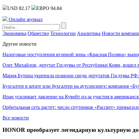
USD 82.17
ЕВРО 94.84
Онлайн журнал
Экономика
Общество
Технологии
Аналитика
Новости компан
Другие новости
Налоговые поступления игорной зоны «Красная Поляна» выро
Олег Михайлов, депутат Госдумы от Республики Коми, вошел в
Мария Бутина укрепила позиции среди депутатов Госдумы РФ:
Бухгалтер в штате или бухгалтер на аутсорсинге: компания «Бу
Иран усиливает давление на Кувейт из-за участия в американс
Орбитальная сеть растет: число спутников «Рассвет» превысил
Все новости
HONOR преобразует легендарную культурную дос