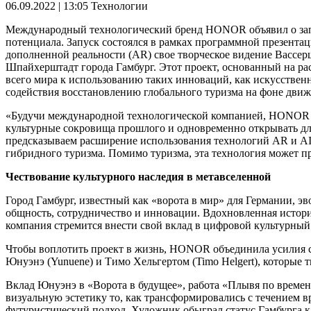
06.09.2022 | 13:05
Технологии
Международный технологический бренд HONOR объявил о запус
потенциала. Запуск состоялся в рамках программной презент
дополненной реальности (AR) свое творческое видение Вассе
Шпайхерштадт города Гамбург. Этот проект, основанный на рас
всего мира к использованию таких инноваций, как искусствен
содействия восстановлению глобального туризма на фоне дви
«Будучи международной технологической компанией, HONOR стр
культурные сокровища прошлого и одновременно открывать дл
предсказываем расширение использования технологий AR и AI в
гибридного туризма. Помимо туризма, эта технология может пр
Чествование культурного наследия в метавселенной
Город Гамбург, известный как «ворота в мир» для Германии, 
общность, сотрудничество и инновации. Вдохновленная истори
компания стремится внести свой вклад в цифровой культурный
Чтобы воплотить проект в жизнь, HONOR объединила усилия 
Юнуэнэ (Yunuene) и Тимо Хельгертом (Timo Helgert), которые 
Вклад Юнуэнэ в «Ворота в будущее», работа «Плывя по времени
визуальную эстетику то, как трансформировались с течением в
футуристический подход. Художник обыграл статус Гамбурга ка