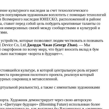
ие культурного наследия за счет технологического
двум популярным художникам воплотить с помощью технологий
тов Всемирного наследия ЮНЕСКО, расположенной в районе
, ставит перед собой цель побудить креативные таланты со
ания иммерсивных связей между сообществами и культурой и
тями.
стройств, которые позволяют людям чествовать и познавать
 Device Co, Ltd
Джордж Чжао (George Zhao)
. — Мы
смартфонов по всему миру, что будет вносить вклад в бум
ельно настоящие «ворота в будущее»».
устоявшейся культуре, в которой центральную роль играют
еста проведения пилотного проекта, реализуя который
турных сокровищ в метавселенной.
туальной реальности), а также с именитыми художниками
 порта. Художник демонстрирует через свою авторскую
а «Цветущее будущее» (Blooming Future) использован более
ки представил то, как выглядел бы Вассершлосс в «зеленом»