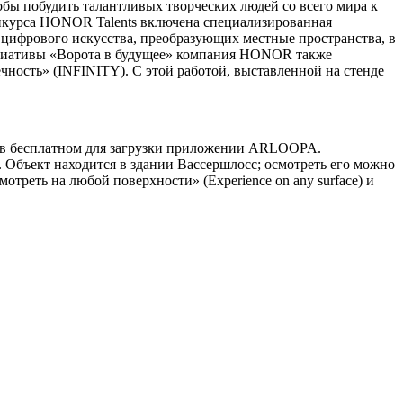
обы побудить талантливых творческих людей со всего мира к
нкурса HONOR Talents включена специализированная
в цифрового искусства, преобразующих местные пространства, в
нициативы «Ворота в будущее» компания HONOR также
ность» (INFINITY). С этой работой, выставленной на стенде
R в бесплатном для загрузки приложении ARLOOPA.
 Объект находится в здании Вассершлосс; осмотреть его можно
треть на любой поверхности» (Experience on any surface) и