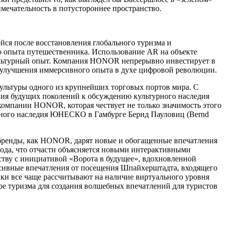
мечательность в потустороннее пространство.
ся после восстановления глобального туризма и
о опыта путешественника. Использование AR на объекте
ультурный опыт. Компания HONOR непрерывно инвестирует в
ью улучшения иммерсивного опыта в духе цифровой революции.
ультуры одного из крупнейших торговых портов мира. С
ния будущих поколений к обсуждению культурного наследия
компании HONOR, которая чествует не только значимость этого
ирного наследия ЮНЕСКО в Гамбурге Бернд Пауловиц (Bernd
е бренды, как HONOR, дарят новые и обогащенные впечатления
 года, что отчасти объясняется новыми интерактивными
ству с инициативой «Ворота в будущее», вдохновленной
ерсивные впечатления от посещения Шпайхерштадта, входящего
и все чаще рассчитывают на наличие виртуального уровня
ре туризма для создания волшебных впечатлений для туристов