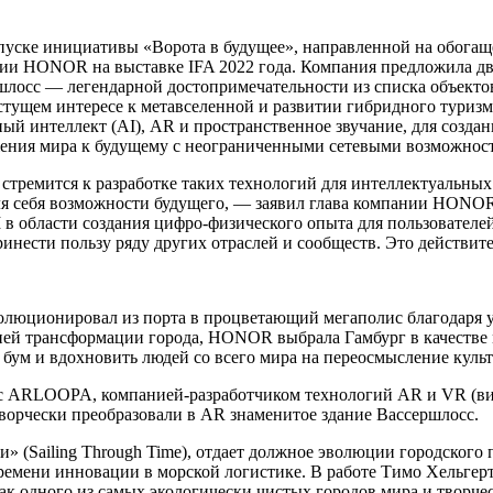
ке инициативы «Ворота в будущее», направленной на обогащен
ации HONOR на выставке IFA 2022 года. Компания предложила 
ршлосс — легендарной достопримечательности из списка объек
тущем интересе к метавселенной и развитии гибридного туризма
ный интеллект (AI), AR и пространственное звучание, для созд
жения мира к будущему с неограниченными сетевыми возможнос
емится к разработке таких технологий для интеллектуальных у
я себя возможности будущего, — заявил глава компании HONOR
 области создания цифро-физического опыта для пользователей 
инести пользу ряду других отраслей и сообществ. Это действит
эволюционировал из порта в процветающий мегаполис благодаря 
ей трансформации города, HONOR выбрала Гамбург в качестве м
 бум и вдохновить людей со всего мира на переосмысление куль
с ARLOOPA, компанией-разработчиком технологий AR и VR (вир
творчески преобразовали в AR знаменитое здание Вассершлосс.
» (Sailing Through Time), отдает должное эволюции городского
ремени инновации в морской логистике. В работе Тимо Хельгерт
к одного из самых экологически чистых городов мира и творчес