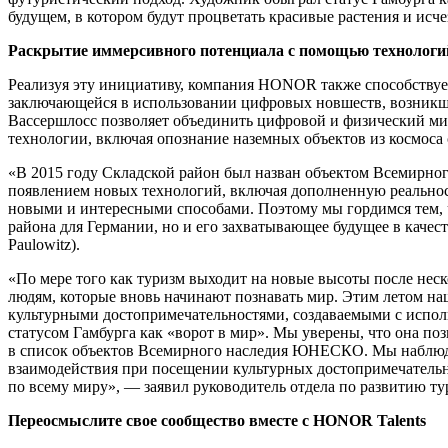
будущем, в котором будут процветать красивые растения и ис
Раскрытие иммерсивного потенциала с помощью технологи
Реализуя эту инициативу, компания HONOR также способствуе
заключающейся в использовании цифровых новшеств, возникши
Вассершлосс позволяет объединить цифровой и физический м
технологии, включая опознание наземных объектов из космоса
«В 2015 году Складской район был назван объектом Всемирно
появлением новых технологий, включая дополненную реальнос
новыми и интересными способами. Поэтому мы гордимся тем, чт
района для Германии, но и его захватывающее будущее в каче
Paulowitz).
«По мере того как туризм выходит на новые высоты после неск
людям, которые вновь начинают познавать мир. Этим летом наш
культурными достопримечательностями, создаваемыми с испол
статусом Гамбурга как «ворот в мир». Мы уверены, что она п
в список объектов Всемирного наследия ЮНЕСКО. Мы наблюда
взаимодействия при посещении культурных достопримечательно
по всему миру», — заявил руководитель отдела по развитию т
Переосмыслите свое сообщество вместе с HONOR Talents