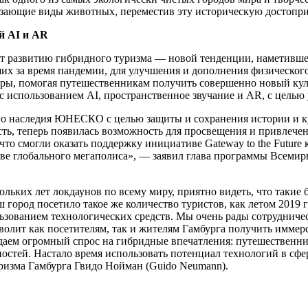
чезающие виды животных, переместив эту историческую достопри
й AI и AR
т развитию гибридного туризма — новой тенденции, наметившей
х за время пандемии, для улучшения и дополнения физическог
иры, помогая путешественникам получить совершенно новый к
 с использованием AI, пространственное звучание и AR, с цел
го наследия ЮНЕСКО с целью защиты и сохранения истории и к
ть, теперь появилась возможность для просвещения и привлече
о смогли оказать поддержку инициативе Gateway to the Future 
стве глобального мегаполиса», — заявил глава программы Всем
ольких лет локдаунов по всему миру, приятно видеть, что таки
 город посетило такое же количество туристов, как летом 2019
ьзованием технологических средств. Мы очень рады сотрудниче
озволит как посетителям, так и жителям Гамбурга получить имм
ем огромный спрос на гибридные впечатления: путешественник
стей. Настало время использовать потенциал технологий в сфе
уризма Гамбурга Гвидо Нойман (Guido Neumann).