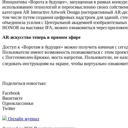
Инициатива «Ворота в будущее», запущенная в рамках конкурса
использованию технологий и переосмыслению своих собственн
категория AR Interactive Artwork Design (интерактивный AR-д
том числе путем создания цифровых надстроек для зданий, с
объединила усилия с Центральной академией изобразительных 
HONOR на выставке IFA, можно ознакомиться через прилож
AR-искусство теперь в прямом эфире
Доступ к «Воротам в будущее» можно получить начиная с сег
Пользователи имеют возможность познакомиться с этим проекто
с Поггенмюлен-Брюкке, моста напротив. Пользователи, не нахо
следовать инструкциям на экране, чтобы виртуально ознакомит
Поделиться новостью:
Facebook
Вконтакте
Одноклассники
Twitter
Онлайн журнал