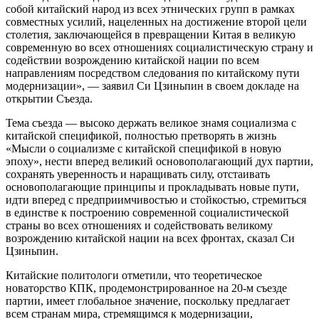
собой китайский народ из всех этнических групп в рамках
совместных усилий, нацеленных на достижение второй цели
столетия, заключающейся в превращении Китая в великую
современную во всех отношениях социалистическую страну и
содействии возрождению китайской нации по всем
направлениям посредством следования по китайскому пути
модернизации», — заявил Си Цзиньпин в своем докладе на
открытии Съезда.
Тема съезда — высоко держать великое знамя социализма с
китайской спецификой, полностью претворять в жизнь
«Мысли о социализме с китайской спецификой в новую
эпоху», нести вперед великий основополагающий дух партии,
сохранять уверенность и наращивать силу, отстаивать
основополагающие принципы и прокладывать новые пути,
идти вперед с предприимчивостью и стойкостью, стремиться
в единстве к построению современной социалистической
страны во всех отношениях и содействовать великому
возрождению китайской нации на всех фронтах, сказал Си
Цзиньпин.
Китайские политологи отметили, что теоретическое
новаторство КПК, продемонстрированное на 20-м съезде
партии, имеет глобальное значение, поскольку предлагает
всем странам мира, стремящимся к модернизации,