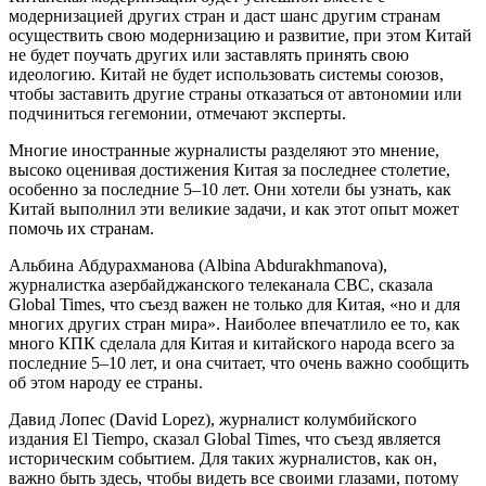
модернизацией других стран и даст шанс другим странам
осуществить свою модернизацию и развитие, при этом Китай
не будет поучать других или заставлять принять свою
идеологию. Китай не будет использовать системы союзов,
чтобы заставить другие страны отказаться от автономии или
подчиниться гегемонии, отмечают эксперты.
Многие иностранные журналисты разделяют это мнение,
высоко оценивая достижения Китая за последнее столетие,
особенно за последние 5–10 лет. Они хотели бы узнать, как
Китай выполнил эти великие задачи, и как этот опыт может
помочь их странам.
Альбина Абдурахманова (Albina Abdurakhmanova),
журналистка азербайджанского телеканала CBC, сказала
Global Times, что съезд важен не только для Китая, «но и для
многих других стран мира». Наиболее впечатлило ее то, как
много КПК сделала для Китая и китайского народа всего за
последние 5–10 лет, и она считает, что очень важно сообщить
об этом народу ее страны.
Давид Лопес (David Lopez), журналист колумбийского
издания El Tiempo, сказал Global Times, что съезд является
историческим событием. Для таких журналистов, как он,
важно быть здесь, чтобы видеть все своими глазами, потому