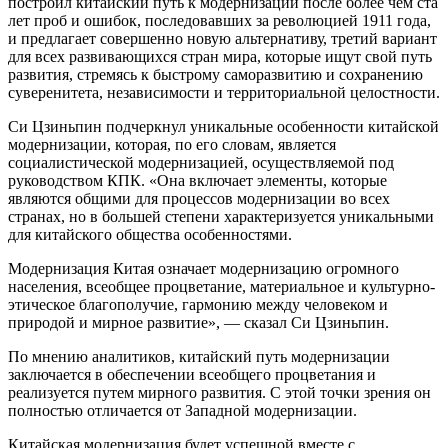
построил китайский путь к модернизации после более чем ста
лет проб и ошибок, последовавших за революцией 1911 года,
и предлагает совершенно новую альтернативу, третий вариант
для всех развивающихся стран мира, которые ищут свой путь
развития, стремясь к быстрому саморазвитию и сохранению
суверенитета, независимости и территориальной целостности.
Си Цзиньпин подчеркнул уникальные особенности китайской
модернизации, которая, по его словам, является
социалистической модернизацией, осуществляемой под
руководством КПК. «Она включает элементы, которые
являются общими для процессов модернизации во всех
странах, но в большей степени характеризуется уникальными
для китайского общества особенностями.
Модернизация Китая означает модернизацию огромного
населения, всеобщее процветание, материальное и культурно-
этическое благополучие, гармонию между человеком и
природой и мирное развитие», — сказал Си Цзиньпин.
По мнению аналитиков, китайский путь модернизации
заключается в обеспечении всеобщего процветания и
реализуется путем мирного развития. С этой точки зрения он
полностью отличается от Западной модернизации.
Китайская модернизация будет успешной вместе с