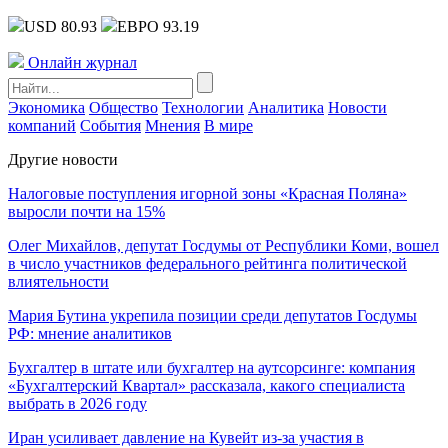
USD 80.93
ЕВРО 93.19
Онлайн журнал
Экономика
Общество
Технологии
Аналитика
Новости
компаний
События
Мнения
В мире
Другие новости
Налоговые поступления игорной зоны «Красная Поляна»
выросли почти на 15%
Олег Михайлов, депутат Госдумы от Республики Коми, вошел
в число участников федерального рейтинга политической
влиятельности
Мария Бутина укрепила позиции среди депутатов Госдумы
РФ: мнение аналитиков
Бухгалтер в штате или бухгалтер на аутсорсинге: компания
«Бухгалтерский Квартал» рассказала, какого специалиста
выбрать в 2026 году
Иран усиливает давление на Кувейт из-за участия в