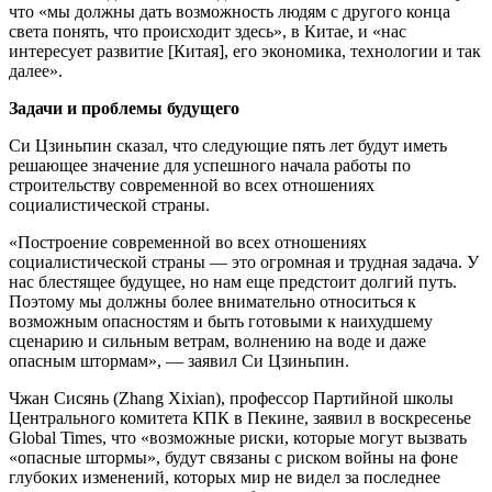
что «мы должны дать возможность людям с другого конца
света понять, что происходит здесь», в Китае, и «нас
интересует развитие [Китая], его экономика, технологии и так
далее».
Задачи и проблемы будущего
Си Цзиньпин сказал, что следующие пять лет будут иметь
решающее значение для успешного начала работы по
строительству современной во всех отношениях
социалистической страны.
«Построение современной во всех отношениях
социалистической страны — это огромная и трудная задача. У
нас блестящее будущее, но нам еще предстоит долгий путь.
Поэтому мы должны более внимательно относиться к
возможным опасностям и быть готовыми к наихудшему
сценарию и сильным ветрам, волнению на воде и даже
опасным штормам», — заявил Си Цзиньпин.
Чжан Сисянь (Zhang Xixian), профессор Партийной школы
Центрального комитета КПК в Пекине, заявил в воскресенье
Global Times, что «возможные риски, которые могут вызвать
«опасные штормы», будут связаны с риском войны на фоне
глубоких изменений, которых мир не видел за последнее