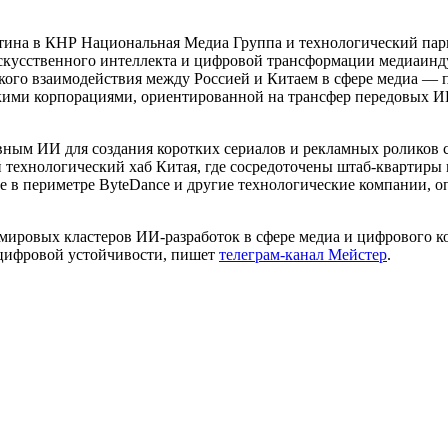
тина в КНР Национальная Медиа Группа и технологический пар
искусственного интеллекта и цифровой трансформации медиаинд
кого взаимодействия между Россией и Китаем в сфере медиа — п
кими корпорациями, ориентированной на трансфер передовых И
ивным ИИ для создания коротких сериалов и рекламных роликов
 технологический хаб Китая, где сосредоточены штаб-квартиры
ne в периметре ByteDance и другие технологические компании, 
ировых кластеров ИИ-разработок в сфере медиа и цифрового ко
 цифровой устойчивости, пишет
телеграм-канал Мейстер
.