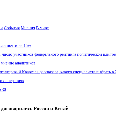
ий
События
Мнения
В мире
сли почти на 15%
 число участников федерального рейтинга политической влияте
 мнение аналитиков
хгалтерский Квартал» рассказала, какого специалиста выбрать в 
ких операциях
о 30
 договорились Россия и Китай