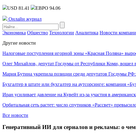
USD 81.41
ЕВРО 94.06
Онлайн журнал
Экономика
Общество
Технологии
Аналитика
Новости компан
Другие новости
Налоговые поступления игорной зоны «Красная Поляна» выро
Олег Михайлов, депутат Госдумы от Республики Коми, вошел в
Мария Бутина укрепила позиции среди депутатов Госдумы РФ:
Бухгалтер в штате или бухгалтер на аутсорсинге: компания «Бу
Иран усиливает давление на Кувейт из-за участия в американс
Орбитальная сеть растет: число спутников «Рассвет» превысил
Все новости
Генеративный ИИ для сериалов и рекламы: о чем