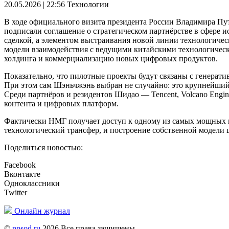
20.05.2026 | 22:56
Технологии
В ходе официального визита президента России Владимира Пу
подписали соглашение о стратегическом партнёрстве в сфере 
сделкой, а элементом выстраивания новой линии технологичес
модели взаимодействия с ведущими китайскими технологичес
холдинга и коммерциализацию новых цифровых продуктов.
Показательно, что пилотные проекты будут связаны с генерат
При этом сам Шэньчжэнь выбран не случайно: это крупнейший
Среди партнёров и резидентов Шидао — Tencent, Volcano Engi
контента и цифровых платформ.
Фактически НМГ получает доступ к одному из самых мощных м
технологический трансфер, и построение собственной модели
Поделиться новостью:
Facebook
Вконтакте
Одноклассники
Twitter
Онлайн журнал
©
npsod.ru
2026 Все права защищены