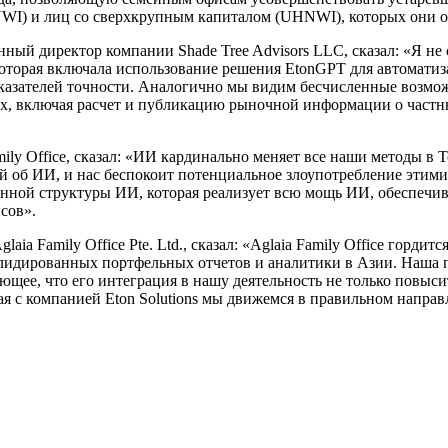
NWI) и лиц со сверхкрупным капиталом (UHNWI), которых они 
нный директор компании Shade Tree Advisors LLC, сказал: «Я н
которая включала использование решения EtonGPT для автоматиз
показателей точности. Аналогично мы видим бесчисленные воз
лях, включая расчет и публикацию рыночной информации о частн
y Office, сказал: «ИИ кардинально меняет все наши методы в Tod
й об ИИ, и нас беспокоит потенциальное злоупотребление этим
венной структуры ИИ, которая реализует всю мощь ИИ, обеспечива
сов».
ia Family Office Pte. Ltd., сказал: «Aglaia Family Office гордит
лидированных портфельных отчетов и аналитики в Азии. Наша 
ющее, что его интеграция в нашу деятельность не только повыси
тая с компанией Eton Solutions мы движемся в правильном направ