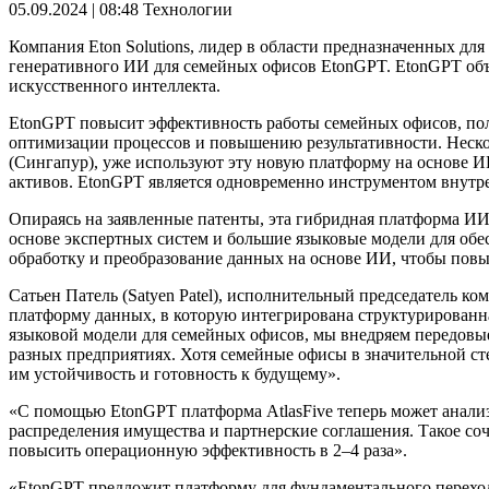
05.09.2024 | 08:48
Технологии
Компания Eton Solutions, лидер в области предназначенных дл
генеративного ИИ для семейных офисов EtonGPT. EtonGPT об
искусственного интеллекта.
EtonGPT повысит эффективность работы семейных офисов, полн
оптимизации процессов и повышению результативности. Несколько
(Сингапур), уже используют эту новую платформу на основе 
активов. EtonGPT является одновременно инструментом внутр
Опираясь на заявленные патенты, эта гибридная платформа ИИ
основе экспертных систем и большие языковые модели для обе
обработку и преобразование данных на основе ИИ, чтобы повы
Сатьен Патель (Satyen Patel), исполнительный председатель ко
платформу данных, в которую интегрирована структурированн
языковой модели для семейных офисов, мы внедряем передовы
разных предприятиях. Хотя семейные офисы в значительной ст
им устойчивость и готовность к будущему».
«С помощью EtonGPT платформа AtlasFive теперь может анализи
распределения имущества и партнерские соглашения. Такое с
повысить операционную эффективность в 2–4 раза».
«EtonGPT предложит платформу для фундаментального перехо