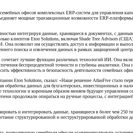
я семейных офисов комплексных ERP-систем для управления капи
ъединяет мощные транзакционные возможности ERP-платформы 
остью интегрируя данные, хранящиеся в документах, с данными 
 клиентов Eton Solutions, включая Shade Tree Advisors (США), T
ИИ. Она позволит им осуществлять доступ к информации и выпо
еннего поиска и извлечения данных в рамках защищенной центр
 сочетает лучшие функции различных технологий ИИ. Она включ
спечения беспрецедентной точности и глубины аналитики. Она 
сить эффективность и безопасность деятельности семейных офи
мпании Eton Solutions, сказал: «Наше решение AtlasFive стало 
ая обработка данных для бухгалтерских, инвестиционных и нал
е технологии и коренным образом меняем будущее управления с
епени продолжали опираться на ручные процессы, с интеграцие
ровать и интегрировать данные, хранящиеся в более чем 250 ти
очетание структурированной и неструктурированной обработки
да, позволяющую семейным офисам усовершенствовать устаревш