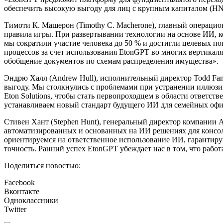
обеспечить высокую выгоду для лиц с крупным капиталом (H
Тимоти К. Машерон (Timothy C. Macherone), главный операцио
правила игры. При развертывании технологии на основе ИИ, 
мы сократили участие человека до 50 % и достигли целевых 
процессов за счет использования EtonGPT во многих вертика
обобщение документов по схемам распределения имущества».
Эндрю Халл (Andrew Hull), исполнительный директор Todd Famil
выгоду. Мы столкнулись с проблемами при устранении иллюзи
Eton Solutions, чтобы стать первопроходцем в области ответст
устанавливаем новый стандарт будущего ИИ для семейных офи
Стивен Хант (Stephen Hunt), генеральный директор компании Agla
автоматизированных и основанных на ИИ решениях для консо
ориентируемся на ответственное использование ИИ, гарантиру
точность. Ранний успех EtonGPT убеждает нас в том, что рабо
Поделиться новостью:
Facebook
Вконтакте
Одноклассники
Twitter