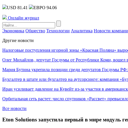
USD 81.41
ЕВРО 94.06
Онлайн журнал
Экономика
Общество
Технологии
Аналитика
Новости компан
Другие новости
Налоговые поступления игорной зоны «Красная Поляна» выро
Олег Михайлов, депутат Госдумы от Республики Коми, вошел в
Мария Бутина укрепила позиции среди депутатов Госдумы РФ:
Бухгалтер в штате или бухгалтер на аутсорсинге: компания «Бу
Иран усиливает давление на Кувейт из-за участия в американс
Орбитальная сеть растет: число спутников «Рассвет» превысил
Все новости
Eton Solutions запустила первый в мире модуль 