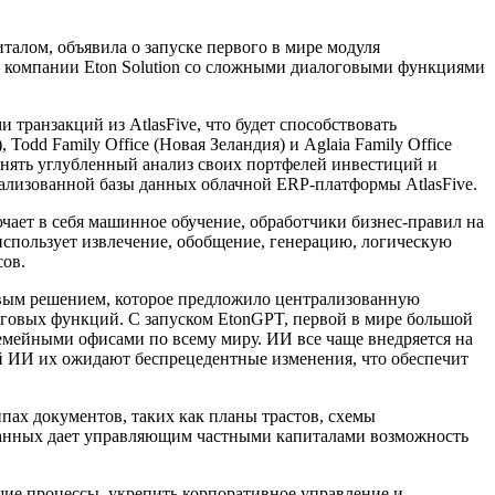
талом, объявила о запуске первого в мире модуля
компании Eton Solution со сложными диалоговыми функциями
транзакций из AtlasFive, что будет способствовать
odd Family Office (Новая Зеландия) и Aglaia Family Office
лнять углубленный анализ своих портфелей инвестиций и
ализованной базы данных облачной ERP-платформы AtlasFive.
ает в себя машинное обучение, обработчики бизнес-правил на
использует извлечение, обобщение, генерацию, логическую
сов.
первым решением, которое предложило централизованную
оговых функций. С запуском EtonGPT, первой в мире большой
емейными офисами по всему миру. ИИ все чаще внедряется на
й ИИ их ожидают беспрецедентные изменения, что обеспечит
пах документов, таких как планы трастов, схемы
 данных дает управляющим частными капиталами возможность
ие процессы, укрепить корпоративное управление и