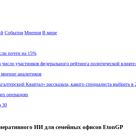
ий
События
Мнения
В мире
сли почти на 15%
 число участников федерального рейтинга политической влияте
 мнение аналитиков
хгалтерский Квартал» рассказала, какого специалиста выбрать в 
ких операциях
о 30
генеративного ИИ для семейных офисов EtonGP