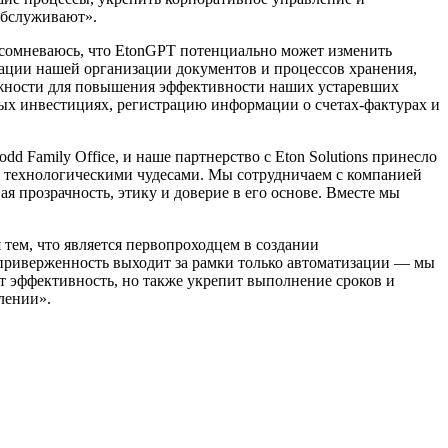
обслуживают».
е сомневаюсь, что EtonGPT потенциально может изменить
ации нашей организации документов и процессов хранения,
можности для повышения эффективности наших устаревших
ых инвестициях, регистрацию информации о счетах-фактурах и
d Family Office, и наше партнерство с Eton Solutions принесло
и технологическими чудесами. Мы сотрудничаем с компанией
я прозрачность, этику и доверие в его основе. Вместе мы
ся тем, что является первопроходцем в создании
приверженность выходит за рамки только автоматизации — мы
т эффективность, но также укрепит выполнение сроков и
лении».