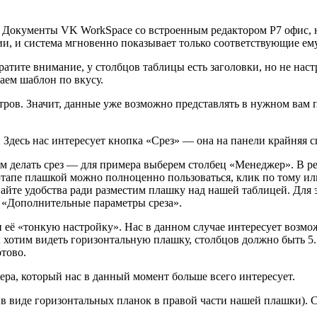
 Документы VK WorkSpace со встроенным редактором Р7 офис, н
и, и система мгновенно показывает только соответствующие ему
ратите внимание, у столбцов таблицы есть заголовки, но не нас
ем шаблон по вкусу.
тров. Значит, данные уже возможно представлять в нужном вам 
 Здесь нас интересует кнопка «Срез» — она на панели крайняя с
дем делать срез — для примера выберем столбец «Менеджер». В 
м этапе плашкой можно полноценно пользоваться, клик по тому 
айте удобства ради разместим плашку над нашей таблицей. Для 
 «Дополнительные параметры среза».
 её «тонкую настройку». Нас в данном случае интересует возмож
 хотим видеть горизонтальную плашку, столбцов должно быть 5
отово.
ра, который нас в данный момент больше всего интересует.
в виде горизонтальных планок в правой части нашей плашки). 