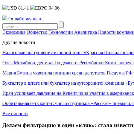
USD 81.41
ЕВРО 94.06
Онлайн журнал
Экономика
Общество
Технологии
Аналитика
Новости компан
Другие новости
Налоговые поступления игорной зоны «Красная Поляна» выро
Олег Михайлов, депутат Госдумы от Республики Коми, вошел в
Мария Бутина укрепила позиции среди депутатов Госдумы РФ:
Бухгалтер в штате или бухгалтер на аутсорсинге: компания «Бу
Иран усиливает давление на Кувейт из-за участия в американс
Орбитальная сеть растет: число спутников «Рассвет» превысил
Все новости
Делаем фильтрацию в один «клик»: стало извест