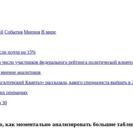
ий
События
Мнения
В мире
сли почти на 15%
 число участников федерального рейтинга политической влияте
 мнение аналитиков
хгалтерский Квартал» рассказала, какого специалиста выбрать в 
ких операциях
о 30
но, как моментально анализировать большие табл