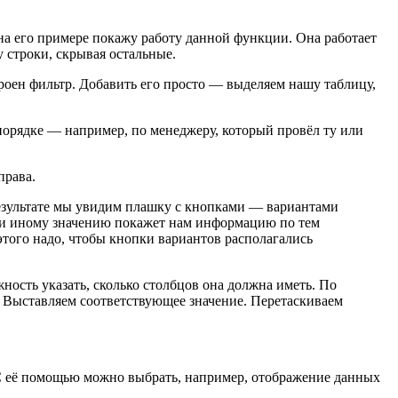
а его примере покажу работу данной функции. Она работает
 строки, скрывая остальные.
троен фильтр. Добавить его просто — выделяем нашу таблицу,
порядке — например, по менеджеру, который провёл ту или
права.
результате мы увидим плашку с кнопками — вариантами
или иному значению покажет нам информацию по тем
этого надо, чтобы кнопки вариантов располагались
ность указать, сколько столбцов она должна иметь. По
. Выставляем соответствующее значение. Перетаскиваем
С её помощью можно выбрать, например, отображение данных