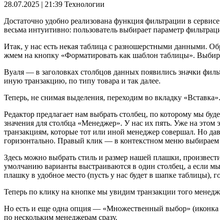
28.07.2025 | 21:39
Технологии
Достаточно удобно реализована функция фильтрации в сервисе
весьма интуитивно: пользователь выбирает параметр фильтраци
Итак, у нас есть некая таблица с разношерстными данными. Об
жмем на кнопку «Форматировать как шаблон таблицы». Выбира
Вуаля — в заголовках столбцов данных появились значки филь
иную транзакцию, по типу товара и так далее.
Теперь, не снимая выделения, переходим во вкладку «Вставка».
Редактор предлагает нам выбрать столбец, по которому мы бу
значения для столбца «Менеджер». У нас их пять. Уже на это
транзакциям, которые тот или иной менеджер совершал. Но дав
горизонтально. Правый клик — в контекстном меню выбираем
Здесь можно выбрать стиль и размер нашей плашки, произвести
умолчанию варианты выстраиваются в один столбец, а если мы
плашку в удобное место (пусть у нас будет в шапке таблицы), г
Теперь по клику на кнопке мы увидим транзакции того менедже
Но есть и еще одна опция — «Множественный выбор» (иконка 
по нескольким менеджерам сразу.