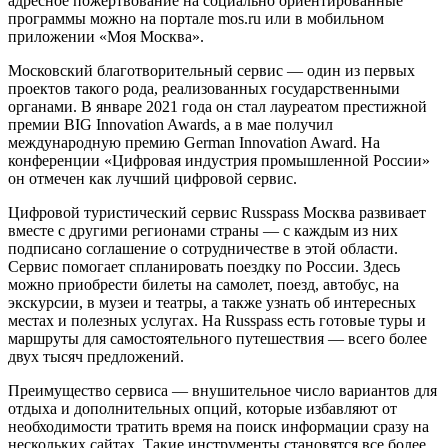
адресное пожертвование на социально ориентированные
программы можно на портале mos.ru или в мобильном
приложении «Моя Москва».
Московский благотворительный сервис — один из первых
проектов такого рода, реализованных государственными
органами. В январе 2021 года он стал лауреатом престижной
премии BIG Innovation Awards, а в мае получил
международную премию German Innovation Award. На
конференции «Цифровая индустрия промышленной России»
он отмечен как лучший цифровой сервис.
Цифровой туристический сервис Russpass Москва развивает
вместе с другими регионами страны — с каждым из них
подписано соглашение о сотрудничестве в этой области.
Сервис помогает спланировать поездку по России. Здесь
можно приобрести билеты на самолет, поезд, автобус, на
экскурсии, в музеи и театры, а также узнать об интересных
местах и полезных услугах. На Russpass есть готовые туры и
маршруты для самостоятельного путешествия — всего более
двух тысяч предложений.
Преимущество сервиса — внушительное число вариантов для
отдыха и дополнительных опций, которые избавляют от
необходимости тратить время на поиск информации сразу на
нескольких сайтах. Такие инструменты становятся все более