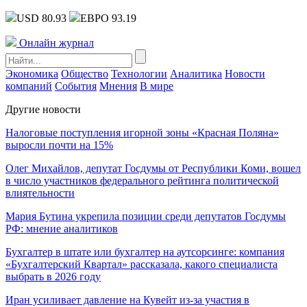
USD 80.93
ЕВРО 93.19
Онлайн журнал
Экономика
Общество
Технологии
Аналитика
Новости
компаний
События
Мнения
В мире
Другие новости
Налоговые поступления игорной зоны «Красная Поляна»
выросли почти на 15%
Олег Михайлов, депутат Госдумы от Республики Коми, вошел
в число участников федерального рейтинга политической
влиятельности
Мария Бутина укрепила позиции среди депутатов Госдумы
РФ: мнение аналитиков
Бухгалтер в штате или бухгалтер на аутсорсинге: компания
«Бухгалтерский Квартал» рассказала, какого специалиста
выбрать в 2026 году
Иран усиливает давление на Кувейт из-за участия в