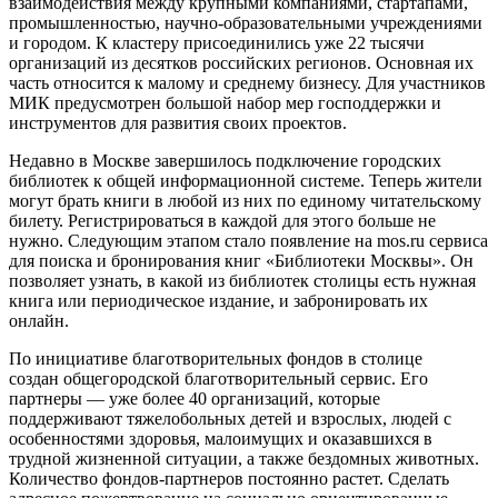
взаимодействия между крупными компаниями, стартапами,
промышленностью, научно-образовательными учреждениями
и городом. К кластеру присоединились уже 22 тысячи
организаций из десятков российских регионов. Основная их
часть относится к малому и среднему бизнесу. Для участников
МИК предусмотрен большой набор мер господдержки и
инструментов для развития своих проектов.
Недавно в Москве завершилось подключение городских
библиотек к общей информационной системе. Теперь жители
могут брать книги в любой из них по единому читательскому
билету. Регистрироваться в каждой для этого больше не
нужно. Следующим этапом стало появление на mos.ru сервиса
для поиска и бронирования книг «Библиотеки Москвы». Он
позволяет узнать, в какой из библиотек столицы есть нужная
книга или периодическое издание, и забронировать их
онлайн.
По инициативе благотворительных фондов в столице
создан общегородской благотворительный сервис. Его
партнеры — уже более 40 организаций, которые
поддерживают тяжелобольных детей и взрослых, людей с
особенностями здоровья, малоимущих и оказавшихся в
трудной жизненной ситуации, а также бездомных животных.
Количество фондов-партнеров постоянно растет. Сделать