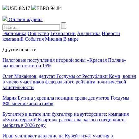
USD 82.17
ЕВРО 94.84
Онлайн журнал
Экономика
Общество
Технологии
Аналитика
Новости
компаний
События
Мнения
В мире
Другие новости
Налоговые поступления игорной зоны «Красная Поляна»
выросли почти на 15%
Олег Михайлов, депутат Госдумы от Республики Коми, вошел
в число участников федерального рейтинга политической
влиятельности
Мария Бутина укрепила позиции среди депутатов Госдумы
РФ: мнение аналитиков
Бухгалтер в штате или бухгалтер на аутсорсинге: компания
«Бухгалтерский Квартал» рассказала, какого специалиста
выбрать в 2026 году
Иран усиливает давление на Кувейт из-за участия в