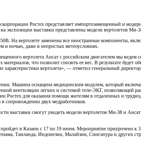
оскорпорации Ростех представляет импортозамещенный и модерн
на экспозиции выставки представлены модели вертолетов Ми-
0В. На вертолете заменены все иностранные компоненты, включ
м и ночью, даже в непростых метеоусловиях.
щенного вертолета Ансат с российским двигателем мы ведем с
атериалов, что позволит снизить ее вес. В результате будет об
ие характеристики вертолета», — отметил генеральный директор
нении. Машина оснащена медицинским модулем, который включа
енной вентиляции легких и системой теле-ЭКГ, позволяющей р
ии Ростех для оказания помощи жителям в отдаленных и трудно
а в сопровождении двух медработников.
ости выставки смогут увидеть модели вертолетов Ми-38 и Анса
пройдет в Казани с 17 по 19 июня. Мероприятие приурочено к
тнама, Таиланда, Индонезии, Малайзии, Сингапура и других стр