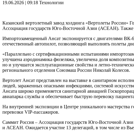
19.06.2026 | 09:18
Технологии
Казанский вертолетный завод холдинга «Вертолеты России» Г
Ассоциация государств Юго-Восточной Азии (АСЕАН). Также 
Импортозамещенный Ансат экспонируется с двигателями ВК-65
отечественный автопилот, позволяющий выполнять полеты дне
«Параллельно с сертификационными испытаниями импортозаме
улучшена аэродинамика фюзеляжа, увеличена доля композитных м
но и улучшатся эксплуатационные свойства и летно-техническ
регионального отделения Союзмаш России Николай Колесов.
Вертолет Ансат представлен на выставке в санитарном испол
людей, зараженных опасными инфекциями, системой искусств
Ансата широко применяется санитарной авиацией Госкорпорац
авиапарка службы и обеспечивает быструю перевозку пациент
На внутренней экспозиции в Центре уникального мастерства г
перевозки VIP-пассажиров.
Саммит Россия – Ассоциация государств Юго-Восточной Азии 
и АСЕАН. Ожидается участие 13 делегаций, в том числе из Вье