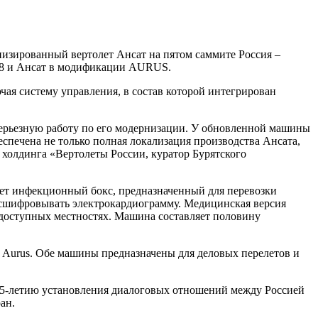
изированный вертолет Ансат на пятом саммите Россия –
38 и Ансат в модификации AURUS.
ая систему управления, в состав которой интегрирован
ерьезную работу по его модернизации. У обновленной машины
еспечена не только полная локализация производства Ансата,
 холдинга «Вертолеты России, куратор Бурятского
ет инфекционный бокс, предназначенный для перевозки
асшифровывать электрокардиограмму. Медицинская версия
доступных местностях. Машина составляет половину
т Aurus. Обе машины предназначены для деловых перелетов и
 35-летию установления диалоговых отношений между Россией
ан.