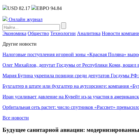
USD 82.17
ЕВРО 94.84
Онлайн журнал
Экономика
Общество
Технологии
Аналитика
Новости компан
Другие новости
Налоговые поступления игорной зоны «Красная Поляна» выро
Олег Михайлов, депутат Госдумы от Республики Коми, вошел в
Мария Бутина укрепила позиции среди депутатов Госдумы РФ:
Бухгалтер в штате или бухгалтер на аутсорсинге: компания «Бу
Иран усиливает давление на Кувейт из-за участия в американс
Орбитальная сеть растет: число спутников «Рассвет» превысил
Все новости
Будущее санитарной авиации: модернизированны