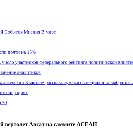
ий
События
Мнения
В мире
сли почти на 15%
 число участников федерального рейтинга политической влияте
 мнение аналитиков
хгалтерский Квартал» рассказала, какого специалиста выбрать в 
ких операциях
о 30
й вертолет Ансат на саммите АСЕАН