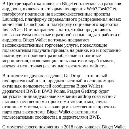
В Центре заработка кошелька Bitget есть несколько разделов
аирдропа, включая платформу поощрения Web3 Task2Get,
платформу подписки на высококачественные проекты
Launchpad, платформу справедливого распределения новых
монет Fair Launchpool и платформу социального заработка
Invite2Get. Они направлены на то, чтобы предоставить
пользователям полезные и разнообразные виды заработка и
аирдропа. Bitget Wallet не только предлагает
высококачественные торговые услуги, позволяющие
пользователям получать прибыль на рынке, но и постоянно
планирует и проводит разнообразные и полезные
мероприятия, позволяющие пользователям зарабатывать,
изучая и испытывая различные экосистемы майнета.
В отличие от других разделов, GetDrop — это новый
поощрительный план, предназначенный в основном для
активных пользователей сообщества Bitget Wallet и
держателей BWB и BWB Points. Раздел GetDrop будет
запускать индивидуальные кампании airdrop совместно с
высококачественными проектами экосистемы, служа
отличным мостом, связывающим качественные проекты-
партнеры экосистемы Bitget Wallet с активными
пользователями сообщества и держателями BWB.
С момента своего появления в 2018 году кошелек Bitget Wallet