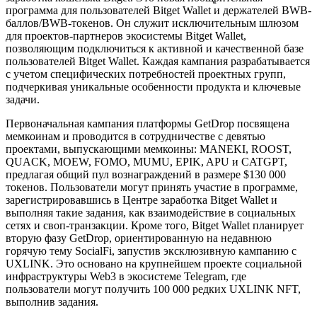
программа для пользователей Bitget Wallet и держателей BWB-
баллов/BWB-токенов. Он служит исключительным шлюзом
для проектов-партнеров экосистемы Bitget Wallet,
позволяющим подключиться к активной и качественной базе
пользователей Bitget Wallet. Каждая кампания разрабатывается
с учетом специфических потребностей проектных групп,
подчеркивая уникальные особенности продукта и ключевые
задачи.
Первоначальная кампания платформы GetDrop посвящена
мемкоинам и проводится в сотрудничестве с девятью
проектами, выпускающими мемкоины: MANEKI, ROOST,
QUACK, MOEW, FOMO, MUMU, EPIK, APU и CATGPT,
предлагая общий пул вознаграждений в размере $130 000
токенов. Пользователи могут принять участие в программе,
зарегистрировавшись в Центре заработка Bitget Wallet и
выполняя такие задания, как взаимодействие в социальных
сетях и своп-транзакции. Кроме того, Bitget Wallet планирует
вторую фазу GetDrop, ориентированную на недавнюю
горячую тему SocialFi, запустив эксклюзивную кампанию с
UXLINK. Это основано на крупнейшем проекте социальной
инфраструктуры Web3 в экосистеме Telegram, где
пользователи могут получить 100 000 редких UXLINK NFT,
выполнив задания.