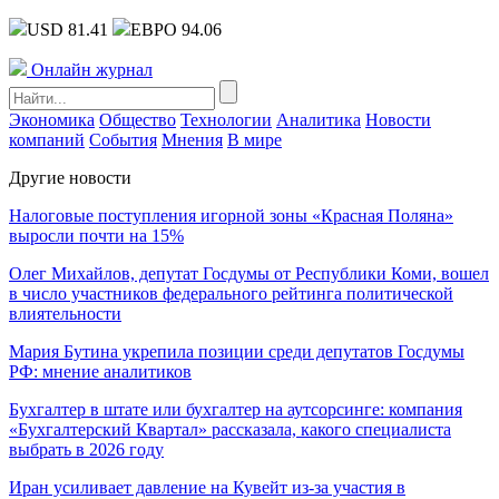
USD 81.41
ЕВРО 94.06
Онлайн журнал
Экономика
Общество
Технологии
Аналитика
Новости
компаний
События
Мнения
В мире
Другие новости
Налоговые поступления игорной зоны «Красная Поляна»
выросли почти на 15%
Олег Михайлов, депутат Госдумы от Республики Коми, вошел
в число участников федерального рейтинга политической
влиятельности
Мария Бутина укрепила позиции среди депутатов Госдумы
РФ: мнение аналитиков
Бухгалтер в штате или бухгалтер на аутсорсинге: компания
«Бухгалтерский Квартал» рассказала, какого специалиста
выбрать в 2026 году
Иран усиливает давление на Кувейт из-за участия в