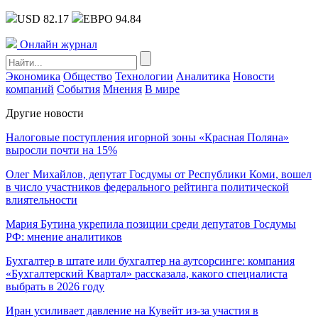
USD 82.17
ЕВРО 94.84
Онлайн журнал
Экономика
Общество
Технологии
Аналитика
Новости
компаний
События
Мнения
В мире
Другие новости
Налоговые поступления игорной зоны «Красная Поляна»
выросли почти на 15%
Олег Михайлов, депутат Госдумы от Республики Коми, вошел
в число участников федерального рейтинга политической
влиятельности
Мария Бутина укрепила позиции среди депутатов Госдумы
РФ: мнение аналитиков
Бухгалтер в штате или бухгалтер на аутсорсинге: компания
«Бухгалтерский Квартал» рассказала, какого специалиста
выбрать в 2026 году
Иран усиливает давление на Кувейт из-за участия в