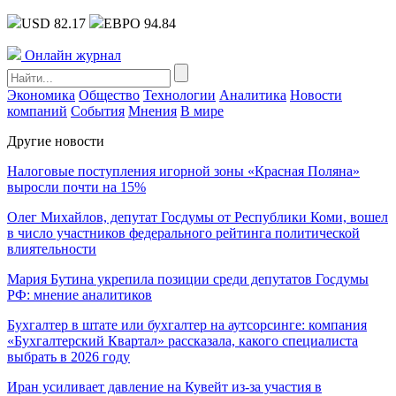
USD 82.17
ЕВРО 94.84
Онлайн журнал
Экономика
Общество
Технологии
Аналитика
Новости
компаний
События
Мнения
В мире
Другие новости
Налоговые поступления игорной зоны «Красная Поляна»
выросли почти на 15%
Олег Михайлов, депутат Госдумы от Республики Коми, вошел
в число участников федерального рейтинга политической
влиятельности
Мария Бутина укрепила позиции среди депутатов Госдумы
РФ: мнение аналитиков
Бухгалтер в штате или бухгалтер на аутсорсинге: компания
«Бухгалтерский Квартал» рассказала, какого специалиста
выбрать в 2026 году
Иран усиливает давление на Кувейт из-за участия в