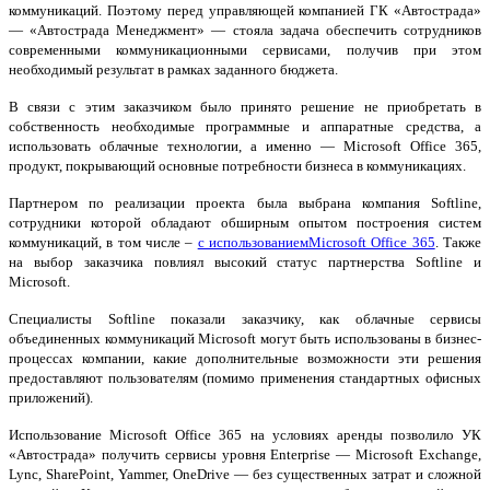
коммуникаций. Поэтому перед управляющей компанией ГК «Автострада»
— «Автострада Менеджмент» — стояла задача обеспечить сотрудников
современными коммуникационными сервисами, получив при этом
необходимый результат в рамках заданного бюджета.
В связи с этим заказчиком было принято решение не приобретать в
собственность необходимые программные и аппаратные средства, а
использовать облачные технологии, а именно — Microsoft Office 365,
продукт, покрывающий основные потребности бизнеса в коммуникациях.
Партнером по реализации проекта была выбрана компания Softline,
сотрудники которой обладают обширным опытом построения систем
коммуникаций, в том числе –
с использованиемMicrosoft Office 365
. Также
на выбор заказчика повлиял высокий статус партнерства Softline и
Microsoft.
Специалисты Softline показали заказчику, как облачные сервисы
объединенных коммуникаций Microsoft могут быть использованы в бизнес-
процессах компании, какие дополнительные возможности эти решения
предоставляют пользователям (помимо применения стандартных офисных
приложений).
Использование Microsoft Office 365 на условиях аренды позволило УК
«Автострада» получить сервисы уровня Enterprise — Microsoft Exchange,
Lync, SharePoint, Yammer, OneDrive — без существенных затрат и сложной