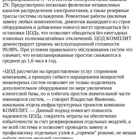
2N. Предусмотрено несколько физически независимых
каналов распределения электропитания, а также резервные
трассы системы охлаждения. Ремонтные работы (включая
замену любых компонентов, демонтаж вышедшего из строя
оборудования и добавление нового) могут проводиться без
остановки ЦОДа, что позволяет обходиться без ежегодных
плановых полномасштабных отключений. ЦОД КОМПЛИТ
демонстрирует уровень эксплуатационной готовности
99,98%. При условии правильного обслуживания систем это
означает, что незапланированные простои снижаются в
среднем до 1,6 часа в год.
«ЦОД рассчитан на предоставление услуг сторонним
компаниям, а принцип гибкого наращивания мощностей
инженерных систем позволяет не только подключать
дополнительное оборудование по мере увеличения
клиентской базы, но и избегать простоя значительной части
имеющихся систем, — говорит Владислав Яковенко,
начальник отдела инфраструктурных проектов компании
КОМПЛИТ. — Данный подход помогает повысить
надежность ЦОДа, сократить затраты на обеспечение
избыточности за счет резервирования отдельных модулей, а
не всей системы и позволяет проводить замену и
профилактику отдельных узлов в „горячем” режиме, не мешая
работе других модулей системы».