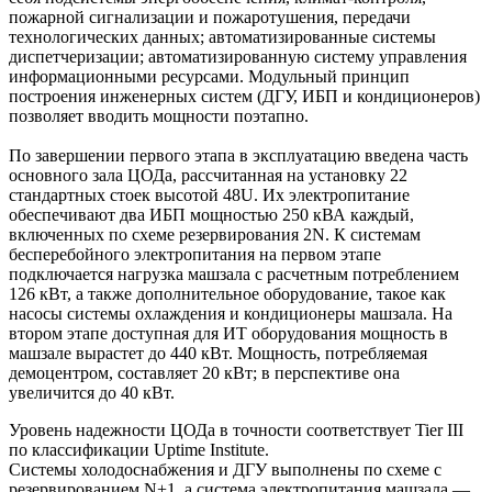
пожарной сигнализации и пожаротушения, передачи
технологических данных; автоматизированные системы
диспетчеризации; автоматизированную систему управления
информационными ресурсами. Модульный принцип
построения инженерных систем (ДГУ, ИБП и кондиционеров)
позволяет вводить мощности поэтапно.
По завершении первого этапа в эксплуатацию введена часть
основного зала ЦОДа, рассчитанная на установку 22
стандартных стоек высотой 48U. Их электропитание
обеспечивают два ИБП мощностью 250 кВА каждый,
включенных по схеме резервирования 2N. К системам
бесперебойного электропитания на первом этапе
подключается нагрузка машзала с расчетным потреблением
126 кВт, а также дополнительное оборудование, такое как
насосы системы охлаждения и кондиционеры машзала. На
втором этапе доступная для ИТ оборудования мощность в
машзале вырастет до 440 кВт. Мощность, потребляемая
демоцентром, составляет 20 кВт; в перспективе она
увеличится до 40 кВт.
Уровень надежности ЦОДа в точности соответствует Tier III
по классификации Uptime Institute.
Системы холодоснабжения и ДГУ выполнены по схеме с
резервированием N+1, а система электропитания машзала —