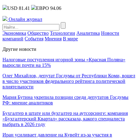
USD 81.41
ЕВРО 94.06
Онлайн журнал
Экономика
Общество
Технологии
Аналитика
Новости
компаний
События
Мнения
В мире
Другие новости
Налоговые поступления игорной зоны «Красная Поляна»
выросли почти на 15%
Олег Михайлов, депутат Госдумы от Республики Коми, вошел
в число участников федерального рейтинга политической
влиятельности
Мария Бутина укрепила позиции среди депутатов Госдумы
РФ: мнение аналитиков
Бухгалтер в штате или бухгалтер на аутсорсинге: компания
«Бухгалтерский Квартал» рассказала, какого специалиста
выбрать в 2026 году
Иран усиливает давление на Кувейт из-за участия в