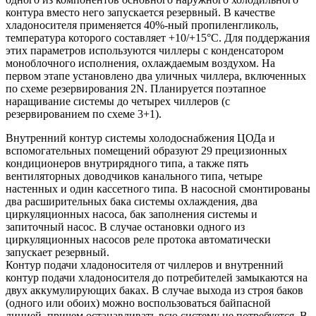
контура вместо него запускается резервный. В качестве
хладоносителя применяется 40%-ный пропиленгликоль,
температура которого составляет +10/+15°С. Для поддержания
этих параметров используются чиллеры с конденсатором
моноблочного исполнения, охлаждаемым воздухом. На
первом этапе установлено два уличных чиллера, включенных
по схеме резервирования 2N. Планируется поэтапное
наращивание системы до четырех чиллеров (с
резервированием по схеме 3+1).
Внутренний контур системы холодоснабжения ЦОДа и
вспомогательных помещений образуют 29 прецизионных
кондиционеров внутрирядного типа, а также пять
вентиляторных доводчиков канального типа, четыре
настенных и один кассетного типа. В насосной смонтированы
два расширительных бака системы охлаждения, два
циркуляционных насоса, бак заполнения системы и
запиточный насос. В случае остановки одного из
циркуляционных насосов реле протока автоматически
запускает резервный.
Контур подачи хладоносителя от чиллеров и внутренний
контур подачи хладоносителя до потребителей замыкаются на
двух аккумулирующих баках. В случае выхода из строя баков
(одного или обоих) можно воспользоваться байпасной
линией, причем останавливать всю систему не потребуется. В