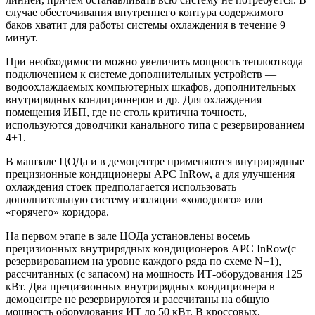
случае обесточивания внутреннего контура содержимого
баков хватит для работы системы охлаждения в течение 9
минут.
При необходимости можно увеличить мощность теплоотвода
подключением к системе дополнительных устройств —
водоохлаждаемых компьютерных шкафов, дополнительных
внутрирядных кондиционеров и др. Для охлаждения
помещения ИБП, где не столь критична точность,
используются доводчики канального типа с резервированием
4+1.
В машзале ЦОДа и в демоцентре применяются внутрирядные
прецизионные кондиционеры APC InRow, а для улучшения
охлаждения стоек предполагается использовать
дополнительную систему изоляции «холодного» или
«горячего» коридора.
На первом этапе в зале ЦОДа установлены восемь
прецизионных внутрирядных кондиционеров APC InRow(с
резервированием на уровне каждого ряда по схеме N+1),
рассчитанных (с запасом) на мощность ИТ-оборудования 125
кВт. Два прецизионных внутрирядных кондиционера в
демоцентре не резервируются и рассчитаны на общую
мощность оборудования ИТ до 50 кВт. В кроссовых,