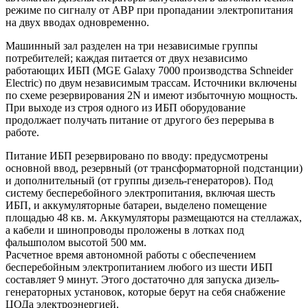
режиме по сигналу от АВР при пропадании электропитания
на двух вводах одновременно.
Машинный зал разделен на три независимые группы
потребителей; каждая питается от двух независимо
работающих ИБП (MGE Galaxy 7000 производства Schneider
Electric) по двум независимым трассам. Источники включены
по схеме резервирования 2N и имеют избыточную мощность.
При выходе из строя одного из ИБП оборудование
продолжает получать питание от другого без перерыва в
работе.
Питание ИБП резервировано по вводу: предусмотрены
основной ввод, резервный (от трансформаторной подстанции)
и дополнительный (от группы дизель-генераторов). Под
систему бесперебойного электропитания, включая шесть
ИБП, и аккумуляторные батареи, выделено помещение
площадью 48 кв. м. Аккумуляторы размещаются на стеллажах,
а кабели и шинопроводы проложены в лотках под
фальшполом высотой 500 мм.
Расчетное время автономной работы с обеспечением
бесперебойным электропитанием любого из шести ИБП
составляет 9 минут. Этого достаточно для запуска дизель-
генераторных установок, которые берут на себя снабжение
ЦОДа электроэнергией.