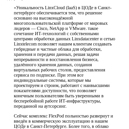
«Уникальность LinxCloud (IaaS) в ЦОДе в Санкт-
петербурге обеспечивается тем, что решение
основано на высоконадёжной
многопользовательской платформе от мировых
лидеров — Cisco, NetApp и VMware. такое
сочетание ИТ-технологий с собственными
центрами обработки данных Linxdatacenter и сетью
Linxtelecom позволяет нашим клиентам создавать
гибридные и частные облака для обработки,
хранения и передачи данных, решая задачи
непрерывности и восстановления бизнеса,
удалённого хранения данных, создания
виртуальных рабочих столов, предоставления
сервиса по подписке. При этом все
индивидуальные системы, которые мы
проектируем и строим, работают с наивысшими
показателями доступности, что позволяет
конечным пользователям быть уверенными в
бесперебойной работе ИТ-инфраструктуры,
переданной на аутсорсинг.
Сейчас комплекс FlexPod польностью развернут и
введён в коммерческую эксплуатацию в нашем
ЦОДе в Санкт-Петербурге. Более того, в облако