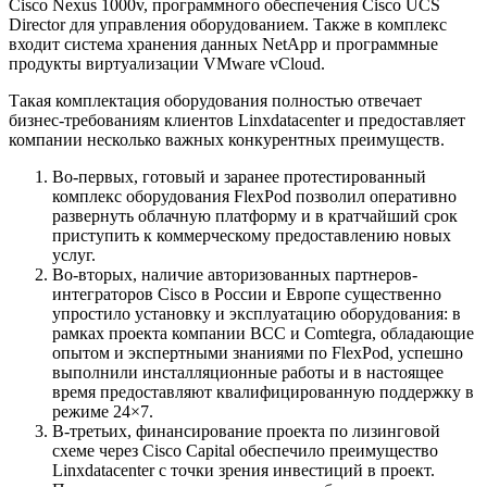
Cisco Nexus 1000v, программного обеспечения Cisco UCS
Director для управления оборудованием. Также в комплекс
входит система хранения данных NetApp и программные
продукты виртуализации VMware vCloud.
Такая комплектация оборудования полностью отвечает
бизнес-требованиям клиентов Linxdatacenter и предоставляет
компании несколько важных конкурентных преимуществ.
Во-первых, готовый и заранее протестированный
комплекс оборудования FlexPod позволил оперативно
развернуть облачную платформу и в кратчайший срок
приступить к коммерческому предоставлению новых
услуг.
Во-вторых, наличие авторизованных партнеров-
интеграторов Cisco в России и Европе существенно
упростило установку и эксплуатацию оборудования: в
рамках проекта компании BCC и Comtegra, обладающие
опытом и экспертными знаниями по FlexPod, успешно
выполнили инсталляционные работы и в настоящее
время предоставляют квалифицированную поддержку в
режиме 24×7.
В-третьих, финансирование проекта по лизинговой
схеме через Cisco Capital обеспечило преимущество
Linxdatacenter с точки зрения инвестиций в проект.