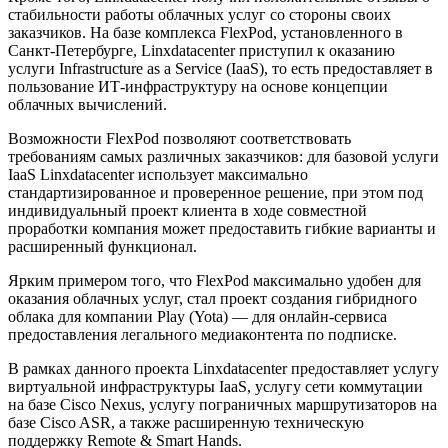
стабильности работы облачных услуг со стороны своих
заказчиков. На базе комплекса FlexPod, установленного в
Санкт-Петербурге, Linxdatacenter приступил к оказанию
услуги Infrastructure as a Service (IaaS), то есть предоставляет в
пользование ИТ-инфраструктуру на основе концепции
облачных вычислений.
Возможности FlexPod позволяют соответствовать
требованиям самых различных заказчиков: для базовой услуги
IaaS Linxdatacenter использует максимально
стандартизированное и проверенное решение, при этом под
индивидуальный проект клиента в ходе совместной
проработки компания может предоставить гибкие варианты и
расширенный функционал.
Ярким примером того, что FlexPod максимально удобен для
оказания облачных услуг, стал проект создания гибридного
облака для компании Play (Yota) — для онлайн-сервиса
предоставления легального медиаконтента по подписке.
В рамках данного проекта Linxdatacenter предоставляет услугу
виртуальной инфраструктуры IaaS, услугу сети коммутации
на базе Cisco Nexus, услугу пограничных маршрутизаторов на
базе Cisco ASR, а также расширенную техническую
поддержку Remote & Smart Hands.