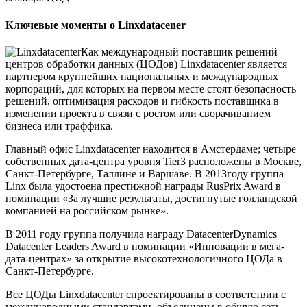
Ключевые моменты о Linxdatacener
Как международный поставщик решений
центров обработки данных (ЦОДов) Linxdatacenter является
партнером крупнейших национальных и международных
корпораций, для которых на первом месте стоят безопасность
решений, оптимизация расходов и гибкость поставщика в
изменении проекта в связи с ростом или сворачиванием
бизнеса или траффика.
Главный офис Linxdatacenter находится в Амстердаме; четыре
собственных дата-центра уровня Tier3 расположены в Москве,
Санкт-Петербурге, Таллине и Варшаве. В 2013году группа
Linx была удостоена престижной награды RusPrix Award в
номинации «За лучшие результаты, достигнутые голландской
компанией на российском рынке».
В 2011 году группа получила награду DatacenterDynamics
Datacenter Leaders Award в номинации «Инновации в мега-
дата-центрах» за открытие высокотехнологичного ЦОДа в
Санкт-Петербурге.
Все ЦОДы Linxdatacenter спроектированы в соответствии с
международными стандартами, объединены в общую сеть