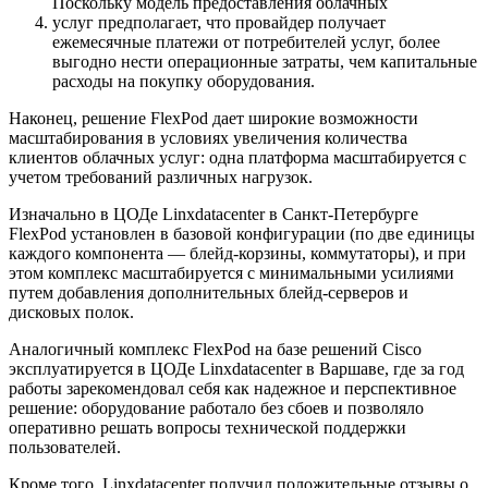
Поскольку модель предоставления облачных
услуг предполагает, что провайдер получает
ежемесячные платежи от потребителей услуг, более
выгодно нести операционные затраты, чем капитальные
расходы на покупку оборудования.
Наконец, решение FlexPod дает широкие возможности
масштабирования в условиях увеличения количества
клиентов облачных услуг: одна платформа масштабируется с
учетом требований различных нагрузок.
Изначально в ЦОДе Linxdatacenter в Санкт-Петербурге
FlexPod установлен в базовой конфигурации (по две единицы
каждого компонента — блейд-корзины, коммутаторы), и при
этом комплекс масштабируется с минимальными усилиями
путем добавления дополнительных блейд-серверов и
дисковых полок.
Аналогичный комплекс FlexPod на базе решений Cisco
эксплуатируется в ЦОДе Linxdatacenter в Варшаве, где за год
работы зарекомендовал себя как надежное и перспективное
решение: оборудование работало без сбоев и позволяло
оперативно решать вопросы технической поддержки
пользователей.
Кроме того, Linxdatacenter получил положительные отзывы о