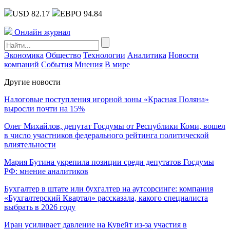
USD 82.17
ЕВРО 94.84
Онлайн журнал
Экономика
Общество
Технологии
Аналитика
Новости
компаний
События
Мнения
В мире
Другие новости
Налоговые поступления игорной зоны «Красная Поляна»
выросли почти на 15%
Олег Михайлов, депутат Госдумы от Республики Коми, вошел
в число участников федерального рейтинга политической
влиятельности
Мария Бутина укрепила позиции среди депутатов Госдумы
РФ: мнение аналитиков
Бухгалтер в штате или бухгалтер на аутсорсинге: компания
«Бухгалтерский Квартал» рассказала, какого специалиста
выбрать в 2026 году
Иран усиливает давление на Кувейт из-за участия в