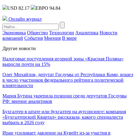
USD 82.17
ЕВРО 94.84
Онлайн журнал
Экономика
Общество
Технологии
Аналитика
Новости
компаний
События
Мнения
В мире
Другие новости
Налоговые поступления игорной зоны «Красная Поляна»
выросли почти на 15%
Олег Михайлов, депутат Госдумы от Республики Коми, вошел
в число участников федерального рейтинга политической
влиятельности
Мария Бутина укрепила позиции среди депутатов Госдумы
РФ: мнение аналитиков
Бухгалтер в штате или бухгалтер на аутсорсинге: компания
«Бухгалтерский Квартал» рассказала, какого специалиста
выбрать в 2026 году
Иран усиливает давление на Кувейт из-за участия в