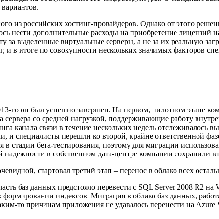
 вариантов.
ого из российских хостинг-провайдеров. Однако от этого решен
ось нести дополнительные расходы на приобретение лицензий н
у за выделенные виртуальные серверы, а не за их реальную заг
г, и в итоге по совокупности нескольких значимых факторов 
 2013-го он был успешно завершен. На первом, пилотном этапе к
а сервера со средней нагрузкой, поддерживающие работу внут
нга канала связи в течение нескольких недель отслеживалось в
, и специалисты перешли ко второй, крайне ответственной фазе
я в стадии бета-тестирования, поэтому для миграции использова
й надежности в собственном дата-центре компании сохранили в
очевидной, стартовал третий этап – перенос в облако всех осталь
часть баз данных предстояло перевести с SQL Server 2008 R2 на 
в формировании индексов, Миграция в облако баз данных, рабо
ким-то причинам приложения не удавалось перенести на Azure We