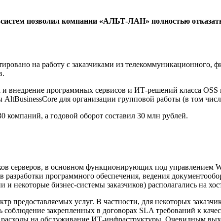
с-систем позволил компании «АЛЬТ-ЛАН» полностью отказат
ировано на работу с заказчиками из телекоммуникационного, ф
в.
 и внедрение программных сервисов и ИТ-решений класса OSS 
AltBusinessCore для организации групповой работы (в том числ
0 компаний, а годовой оборот составил 30 млн рублей.
ков серверов, в основном функционирующих под управлением Win
 разработки программного обеспечения, ведения документооборо
и и некоторые бизнес-системы заказчиков) располагались на хос
ктр предоставляемых услуг. В частности, для некоторых заказчи
ать соблюдение закрепленных в договорах SLA требований к каче
ь расходы на обслуживание ИТ-инфраструктуры. Очевидным выход