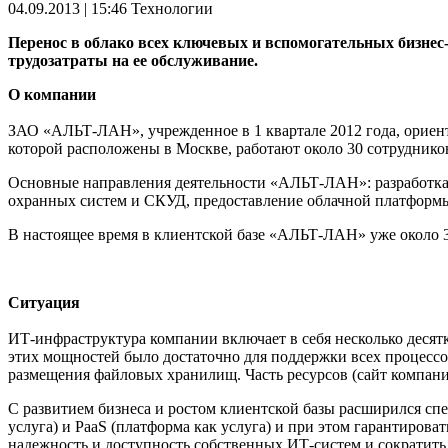
04.09.2013 | 15:46
Технологии
Перенос в облако всех ключевых и вспомогательных бизне
трудозатраты на ее обслуживание.
О компании
ЗАО «АЛЬТ-ЛАН», учрежденное в 1 квартале 2012 года, ориент
которой расположены в Москве, работают около 30 сотруднико
Основные направления деятельности «АЛЬТ-ЛАН»: разработка
охранных систем и СКУД, предоставление облачной платформы 
В настоящее время в клиентской базе «АЛЬТ-ЛАН» уже около 3
Ситуация
ИТ-инфраструктура компании включает в себя несколько десят
этих мощностей было достаточно для поддержки всех процессов
размещения файловых хранилищ. Часть ресурсов (сайт компани
С развитием бизнеса и ростом клиентской базы расширился спе
услуга) и PaaS (платформа как услуга) и при этом гарантиров
надежность и доступность собственных ИТ-систем и сократит