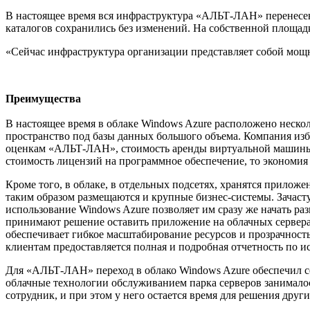
В настоящее время вся инфраструктура «АЛЬТ-ЛАН» перенесена
каталогов сохранились без изменений. На собственной площад
«Сейчас инфраструктура организации представляет собой мощн
Преимущества
В настоящее время в облаке Windows Azure расположено неско
пространство под базы данных большого объема. Компания изб
оценкам «АЛЬТ-ЛАН», стоимость аренды виртуальной машины в 
стоимость лицензий на программное обеспечение, то экономия 
Кроме того, в облаке, в отдельных подсетях, хранятся прилож
таким образом размещаются и крупные бизнес-системы. Зачаст
использование Windows Azure позволяет им сразу же начать ра
принимают решение оставить приложение на облачных серверах 
обеспечивает гибкое масштабирование ресурсов и прозрачност
клиентам предоставляется полная и подробная отчетность по 
Для «АЛЬТ-ЛАН» переход в облако Windows Azure обеспечил сер
облачные технологии обслуживанием парка серверов занималось
сотрудник, и при этом у него остается время для решения други