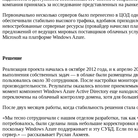
компания принялась за исследование представленных на рынке
Первоначально несколько серверов было перенесено в ЦОД одн
обеспечивали стабильно высокого трафика, вдобавок приходил
невостребованные серверные ресурсы (провайдер начислял плат
предложений от ведущих мировых поставщиков облачных услу
Microsoft на платформе Windows Azure.
Решение
Реализация проекта началась в октябре 2012 года, и к апрелю
выполнения собственных задач — в облаке были размещены дв
пользовались около 30 сотрудников. После настройки монитори
производительности. Результаты оказались вполне приемлемыми
момент компонент Windows Azure Active Directory еще находилс
переключены на облачный контроллер домена, хотя для больше
После двух месяцев работы, когда стабильность решения стала 
«Мы тесно сотрудничали с нашим отделом разработки, так как 
потребовалось, были сделаны лишь небольшие корректировки 
поскольку Windows Azure поддерживает и эту СУБД. Если по ка
сервер.» — рассказывает Руслан Акмеев.