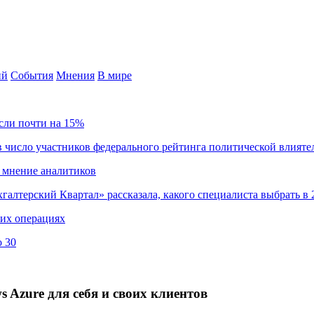
ий
События
Мнения
В мире
сли почти на 15%
 число участников федерального рейтинга политической влияте
 мнение аналитиков
хгалтерский Квартал» рассказала, какого специалиста выбрать в 
ких операциях
о 30
Azure для себя и своих клиентов