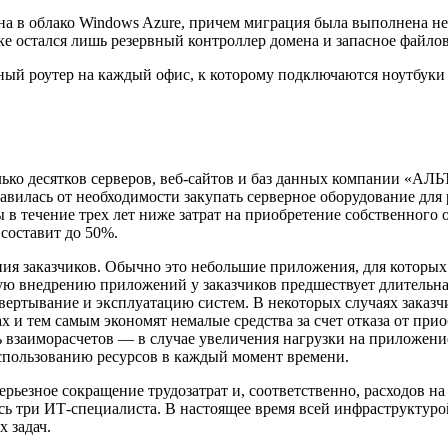
 в облако Windows Azure, причем миграция была выполнена нез
ке остался лишь резервный контроллер домена и запасное файло
ый роутер на каждый офис, к которому подключаются ноутбуки 
лько десятков серверов, веб-сайтов и баз данных компании «А
авилась от необходимости закупать серверное оборудование для
течение трех лет ниже затрат на приобретение собственного о
составит до 50%.
ения заказчиков. Обычно это небольшие приложения, для которых
ую внедрению приложений у заказчиков предшествует длительная
звертывание и эксплуатацию систем. В некоторых случаях заказч
и тем самым экономят немалые средства за счет отказа от прио
ь взаиморасчетов — в случае увеличения нагрузки на приложен
использованию ресурсов в каждый момент времени.
ьезное сокращение трудозатрат и, соответственно, расходов на
 три ИТ-специалиста. В настоящее время всей инфраструктурой 
х задач.