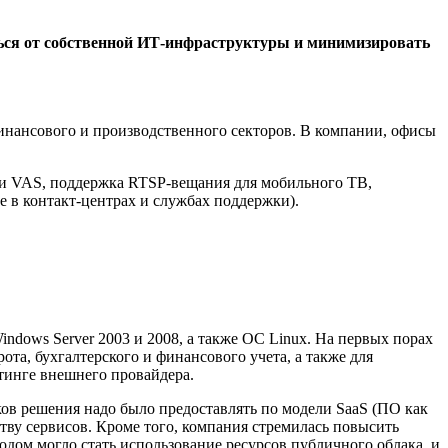
ься от собственной ИТ-инфраструктуры и минимизировать
инансового и производственного секторов. В компании, офисы
и VAS, поддержка RTSP-вещания для мобильного ТВ,
е в контакт-центрах и службах поддержки).
dows Server 2003 и 2008, а также ОС Linux. На первых порах
та, бухгалтерского и финансового учета, а также для
тинге внешнего провайдера.
ков решения надо было предоставлять по модели SaaS (ПО как
ству сервисов. Кроме того, компания стремилась повысить
ом могло стать использование ресурсов публичного облака, и