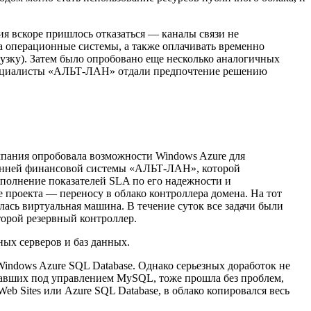
ия вскоре пришлось отказаться — каналы связи не
а операционные системы, а также оплачивать временно
рузку). Затем было опробовано еще несколько аналогичных
специалисты «АЛЬТ-ЛАН» отдали предпочтение решению
омпания опробовала возможности Windows Azure для
ренней финансовой системы «АЛЬТ-ЛАН», которой
ыполнение показателей SLA по его надежности и
 проекта — переносу в облако контроллера домена. На тот
лась виртуальная машина. В течение суток все задачи были
торой резервный контроллер.
ных серверов и баз данных.
Windows Azure SQL Database. Однако серьезных доработок не
тавших под управлением MySQL, тоже прошла без проблем,
b Sites или Azure SQL Database, в облако копировался весь