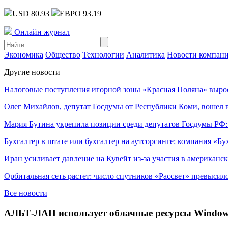
USD 80.93
ЕВРО 93.19
Онлайн журнал
Экономика
Общество
Технологии
Аналитика
Новости компан
Другие новости
Налоговые поступления игорной зоны «Красная Поляна» выро
Олег Михайлов, депутат Госдумы от Республики Коми, вошел в
Мария Бутина укрепила позиции среди депутатов Госдумы РФ:
Бухгалтер в штате или бухгалтер на аутсорсинге: компания «Бу
Иран усиливает давление на Кувейт из-за участия в американс
Орбитальная сеть растет: число спутников «Рассвет» превысил
Все новости
АЛЬТ-ЛАН использует облачные ресурсы Windows 