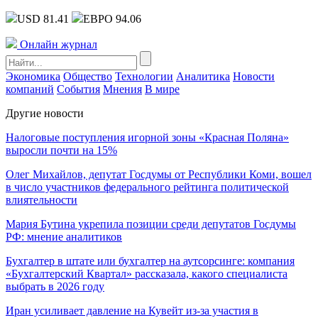
USD 81.41
ЕВРО 94.06
Онлайн журнал
Экономика
Общество
Технологии
Аналитика
Новости
компаний
События
Мнения
В мире
Другие новости
Налоговые поступления игорной зоны «Красная Поляна»
выросли почти на 15%
Олег Михайлов, депутат Госдумы от Республики Коми, вошел
в число участников федерального рейтинга политической
влиятельности
Мария Бутина укрепила позиции среди депутатов Госдумы
РФ: мнение аналитиков
Бухгалтер в штате или бухгалтер на аутсорсинге: компания
«Бухгалтерский Квартал» рассказала, какого специалиста
выбрать в 2026 году
Иран усиливает давление на Кувейт из-за участия в