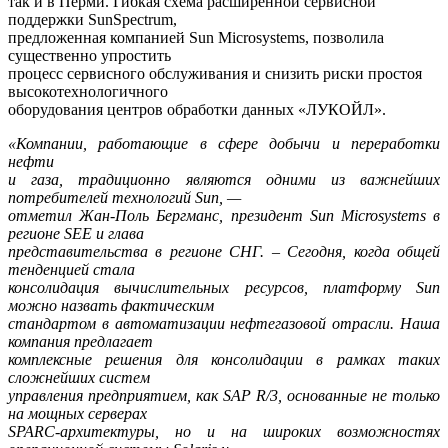
так и в Перми. Гибкая схема расширенной сервисной
поддержки SunSpectrum,
предложенная компанией Sun Microsystems, позволила
существенно упростить
процесс сервисного обслуживания и снизить риски простоя
высокотехнологичного
оборудования центров обработки данных «ЛУКОЙЛ».
«Компании, работающие в сфере добычи и переработки
нефти
и газа, традиционно являются одними из важнейших
потребителей технологий Sun, —
отметил Жан-Поль Бергманс, президент Sun Microsystems в
регионе SEE и глава
представительства в регионе СНГ. – Сегодня, когда общей
тенденцией стала
консолидация вычислительных ресурсов, платформу Sun
можно назвать фактическим
стандартом в автоматизации нефтегазовой отрасли. Наша
компания предлагает
комплексные решения для консолидации в рамках таких
сложнейших систем
управления предприятием, как SAP R/3, основанные не только
на мощных серверах
SPARC-архитектуры, но и на широких возможностях