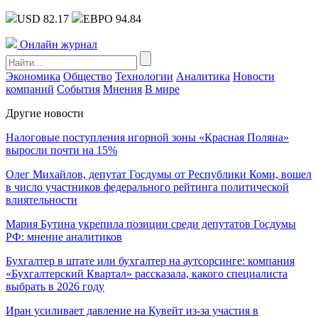
USD 82.17
ЕВРО 94.84
Онлайн журнал
Экономика
Общество
Технологии
Аналитика
Новости
компаний
События
Мнения
В мире
Другие новости
Налоговые поступления игорной зоны «Красная Поляна»
выросли почти на 15%
Олег Михайлов, депутат Госдумы от Республики Коми, вошел
в число участников федерального рейтинга политической
влиятельности
Мария Бутина укрепила позиции среди депутатов Госдумы
РФ: мнение аналитиков
Бухгалтер в штате или бухгалтер на аутсорсинге: компания
«Бухгалтерский Квартал» рассказала, какого специалиста
выбрать в 2026 году
Иран усиливает давление на Кувейт из-за участия в