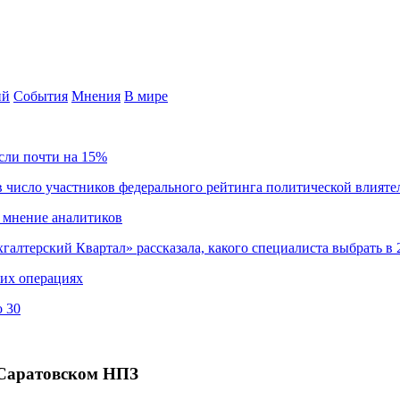
ий
События
Мнения
В мире
сли почти на 15%
 число участников федерального рейтинга политической влияте
 мнение аналитиков
хгалтерский Квартал» рассказала, какого специалиста выбрать в 
ких операциях
о 30
 Саратовском НПЗ