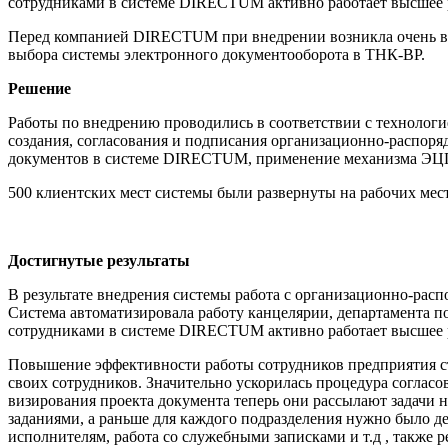
сотрудниками в системе DIRECTUM активно работает высшее 
Перед компанией DIRECTUM при внедрении возникла очень ва
выбора системы электронного документооборота в ТНК-BP.
Решение
Работы по внедрению проводились в соответствии с технолог
создания, согласования и подписания организационно-распор
документов в системе DIRECTUM, применение механизма ЭЦП д
500 клиентских мест системы были развернуты на рабочих ме
Достигнутые результаты
В результате внедрения системы работа c организационно-расп
Система автоматизировала работу канцелярии, департамента п
сотрудниками в системе DIRECTUM активно работает высшее 
Повышение эффективности работы сотрудников предприятия ста
своих сотрудников. Значительно ускорилась процедура соглас
визирования проекта документа теперь они рассылают задачи 
заданиями, а раньше для каждого подразделения нужно было де
исполнителям, работа со служебными записками и т.д , также