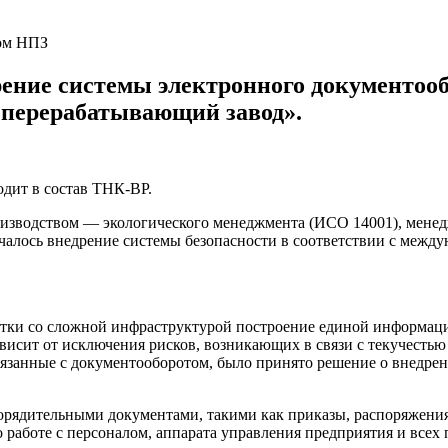
ие системы электронного документооб
перерабатывающий завод».
дит в состав ТНК-BP.
изводством — экологического менеджмента (ИСО 14001), менед
ачалось внедрение системы безопасности в соответствии с меж
отки со сложной инфраструктурой построение единой информац
исит от исключения рисков, возникающих в связи с текучесть
вязанные с документооборотом, было принято решение о внедре
орядительными документами, такими как приказы, распоряжения,
о работе с персоналом, аппарата управления предприятия и все