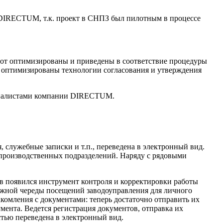
 DIRECTUM, т.к. проект в СНПЗ был пилотным в процессе
бот оптимизированы и приведены в соответствие процедуры
и оптимизированы технологии согласования и утверждения
пециалистами компании DIRECTUM.
 служебные записки и т.п., переведена в электронный вид.
х производственных подразделений. Наряду с рядовыми
в появился инструмент контроля и корректировки работы
бежной череды посещений заводоуправления для личного
комления с документами: теперь достаточно отправить их
мента. Ведется регистрация документов, отправка их
стью переведена в электронный вид.