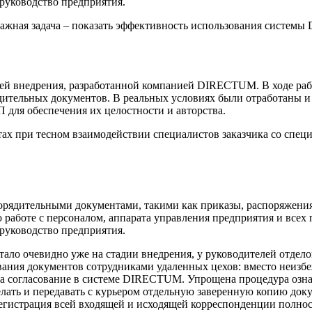
руководство предприятия.
жная задача – показать эффективность использования системы
ией внедрения, разработанной компанией DIRECTUM. В ходе ра
ядительных документов. В реальных условиях были отработаны 
ля обеспечения их целостности и авторства.
стах при тесном взаимодействии специалистов заказчика со с
орядительными документами, такими как приказы, распоряжения,
о работе с персоналом, аппарата управления предприятия и все
руководство предприятия.
ло очевидно уже на стадии внедрения, у руководителей отдело
ования документов сотрудниками удаленных цехов: вместо неиз
на согласование в системе DIRECTUM. Упрощена процедура озна
лать и передавать с курьером отдельную заверенную копию доку
 регистрация всей входящей и исходящей корреспонденции полно