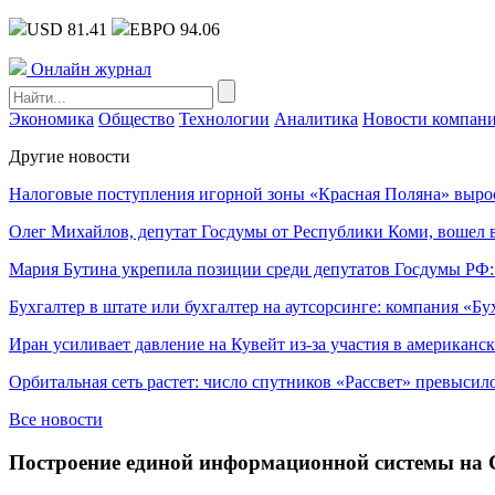
USD 81.41
ЕВРО 94.06
Онлайн журнал
Экономика
Общество
Технологии
Аналитика
Новости компан
Другие новости
Налоговые поступления игорной зоны «Красная Поляна» выро
Олег Михайлов, депутат Госдумы от Республики Коми, вошел в
Мария Бутина укрепила позиции среди депутатов Госдумы РФ:
Бухгалтер в штате или бухгалтер на аутсорсинге: компания «Бу
Иран усиливает давление на Кувейт из-за участия в американс
Орбитальная сеть растет: число спутников «Рассвет» превысил
Все новости
Построение единой информационной системы на