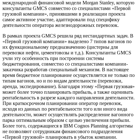
международной финансовой модели Morgan Stanley, которую
консультанты GMCS совместно со специалистами «Первой
грузовой компании», принявшими в реализации проекта
самое активное участие, адаптировали под специфику
деятельности оператора железнодорожных перевозок.
В рамках проекта GMCS решила ряд нестандартных задач. В
«Первой грузовой компании» выделено 7 типов вагонов по
их функциональному предназначению (цистерны для
перевозки нефти, цементовозы и т.д.). Консультанты GMCS
учли эту особенность при построении системы
бюджетирования, совместно со специалистами компании-
заказчика разработав специальный механизм. В настоящее
время бюджетное планирование осуществляется не только по
типам вагонов, но и по видам деятельности (перевозки,
аренда, экспедирование). Благодаря этому «Первая грузовая»
может более точно планировать прибыль, а также оценивать
рентабельность в разрезе каждого направления деятельности.
При краткосрочном планировании оператор перевозок,
исходя из данных по рентабельности того или иного вида
деятельности, может осуществлять распределение вагонного
парка оптимальным образом с целью увеличения прибыли.
Более того, содержащиеся в IBM Cognos Planning алгоритмы
не позволяют сотрудникам финансового подразделения
«Первой грузовой» планировать в убыток компании.