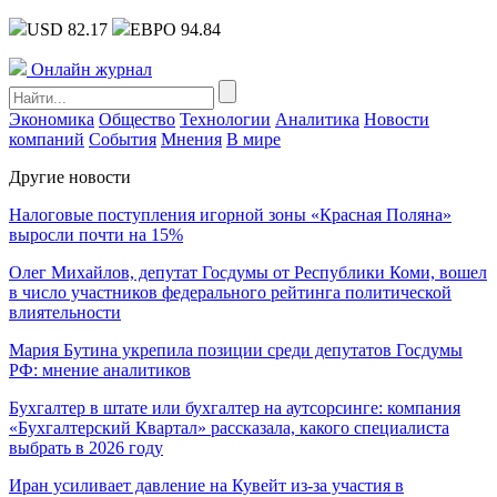
USD 82.17
ЕВРО 94.84
Онлайн журнал
Экономика
Общество
Технологии
Аналитика
Новости
компаний
События
Мнения
В мире
Другие новости
Налоговые поступления игорной зоны «Красная Поляна»
выросли почти на 15%
Олег Михайлов, депутат Госдумы от Республики Коми, вошел
в число участников федерального рейтинга политической
влиятельности
Мария Бутина укрепила позиции среди депутатов Госдумы
РФ: мнение аналитиков
Бухгалтер в штате или бухгалтер на аутсорсинге: компания
«Бухгалтерский Квартал» рассказала, какого специалиста
выбрать в 2026 году
Иран усиливает давление на Кувейт из-за участия в