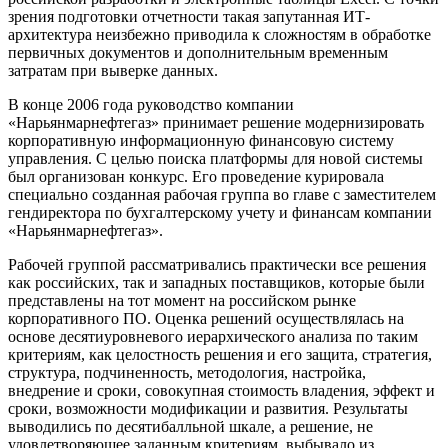
зрения подготовки отчетности такая запутанная ИТ-
архитектура неизбежно приводила к сложностям в обработке
первичных документов и дополнительным временным
затратам при выверке данных.
В конце 2006 года руководство компании
«Нарьянмарнефтегаз» принимает решение модернизировать
корпоративную информационную финансовую систему
управления. С целью поиска платформы для новой системы
был организован конкурс. Его проведение курировала
специально созданная рабочая группа во главе с заместителем
гендиректора по бухгалтерскому учету и финансам компании
«Нарьянмарнефтегаз».
Рабочей группой рассматривались практически все решения
как российских, так и западных поставщиков, которые были
представлены на тот момент на российском рынке
корпоративного ПО. Оценка решений осуществлялась на
основе десятиуровневого иерархического анализа по таким
критериям, как целостность решения и его защита, стратегия,
структура, подчиненность, методология, настройка,
внедрение и сроки, совокупная стоимость владения, эффект и
сроки, возможности модификации и развития. Результаты
выводились по десятибалльной шкале, а решение, не
удовлетворяющее заданным критериям, выбывало из