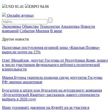
USD 81.41
ЕВРО 94.06
Онлайн журнал
Экономика
Общество
Технологии
Аналитика
Новости
компаний
События
Мнения
В мире
Другие новости
Налоговые поступления игорной зоны «Красная Поляна»
выросли почти на 15%
Олег Михайлов, депутат Госдумы от Республики Коми, вошел
в число участников федерального рейтинга политической
влиятельности
Мария Бутина укрепила позиции среди депутатов Госдумы
РФ: мнение аналитиков
Бухгалтер в штате или бухгалтер на аутсорсинге: компания
«Бухгалтерский Квартал» рассказала, какого специалиста
выбрать в 2026 году
Иран усиливает давление на Кувейт из-за участия в