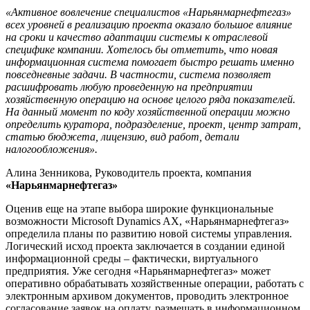
«Активное вовлечение специалистов «Нарьянмарнефтегаз»
всех уровней в реализацию проекта оказало большое влияние
на сроки и качество адаптации системы к отраслевой
специфике компании. Хотелось бы отметить, что новая
информационная система помогает быстро решать именно
повседневные задачи. В частности, система позволяет
расшифровать любую проведенную на предприятии
хозяйственную операцию на основе целого ряда показателей.
На данный момент по коду хозяйственной операции можно
определить куратора, подразделение, проект, центр затрат,
статью бюджета, лицензию, вид работ, детали
налогообложения».
Алина Зенникова, Руководитель проекта, компания
«Нарьянмарнефтегаз»
Оценив еще на этапе выбора широкие функциональные
возможности Microsoft Dynamics AX, «Нарьянмарнефтегаз»
определила планы по развитию новой системы управления.
Логический исход проекта заключается в создании единой
информационной среды – фактически, виртуального
предприятия. Уже сегодня «Нарьянмарнефтегаз» может
оперативно обрабатывать хозяйственные операции, работать с
электронным архивом документов, проводить электронное
согласование заявок на оплату, размещать в информационном