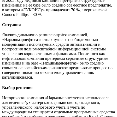
В 2005 году нефтяная компания претерпела структурные
изменения: на ее базе было создано совместное предприятие,
в котором «ЛУКОЙЛу» принадлежит 70 %, американской
Conoco Phillips – 30 %.
Ситуация
Являясь динамично развивающейся компанией,
«Нарьянмарнефтегаз» столкнулась с необходимостью
модернизации используемых средств автоматизации и
построения полномасштабной информационной системы
управления корпоративными финансами. После того как
нефтегазовая компания претерпела серьезные структурные
изменения и на базе «Нарьянмарнефтегаз» было создано
совместное российско-американское предприятие процесс по
совершенствованию механизмов управления лишь
катализировался.
Выбор решения
Исторически компания «Нарьянмарнефтегаз» использовала
для ведения бухгалтерского, финансового, складского,
управленческого, налогового учета и учета по
международным стандартам отдельные программные средства
российской разработки и электронные таблицы Excel. С точки