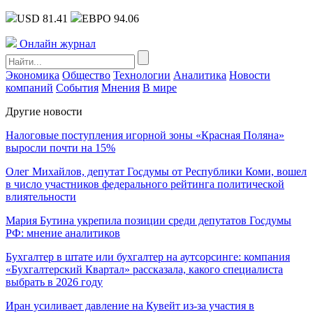
USD 81.41
ЕВРО 94.06
Онлайн журнал
Экономика
Общество
Технологии
Аналитика
Новости
компаний
События
Мнения
В мире
Другие новости
Налоговые поступления игорной зоны «Красная Поляна»
выросли почти на 15%
Олег Михайлов, депутат Госдумы от Республики Коми, вошел
в число участников федерального рейтинга политической
влиятельности
Мария Бутина укрепила позиции среди депутатов Госдумы
РФ: мнение аналитиков
Бухгалтер в штате или бухгалтер на аутсорсинге: компания
«Бухгалтерский Квартал» рассказала, какого специалиста
выбрать в 2026 году
Иран усиливает давление на Кувейт из-за участия в