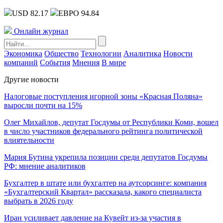
USD 82.17
ЕВРО 94.84
Онлайн журнал
Экономика
Общество
Технологии
Аналитика
Новости
компаний
События
Мнения
В мире
Другие новости
Налоговые поступления игорной зоны «Красная Поляна»
выросли почти на 15%
Олег Михайлов, депутат Госдумы от Республики Коми, вошел
в число участников федерального рейтинга политической
влиятельности
Мария Бутина укрепила позиции среди депутатов Госдумы
РФ: мнение аналитиков
Бухгалтер в штате или бухгалтер на аутсорсинге: компания
«Бухгалтерский Квартал» рассказала, какого специалиста
выбрать в 2026 году
Иран усиливает давление на Кувейт из-за участия в