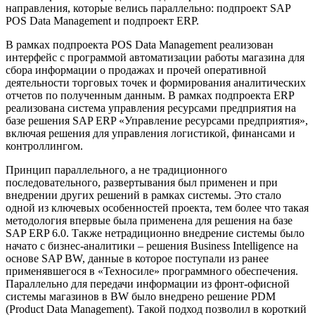
направления, которые велись параллельно: подпроект SAP
POS Data Management и подпроект ERP.
В рамках подпроекта POS Data Management реализован
интерфейс с программой автоматизации работы магазина для
сбора информации о продажах и прочей оперативной
деятельности торговых точек и формирования аналитических
отчетов по полученным данным. В рамках подпроекта ERP
реализована система управления ресурсами предприятия на
базе решения SAP ERP «Управление ресурсами предприятия»,
включая решения для управления логистикой, финансами и
контроллингом.
Принцип параллельного, а не традиционного
последовательного, развертывания был применен и при
внедрении других решений в рамках системы. Это стало
одной из ключевых особенностей проекта, тем более что такая
методология впервые была применена для решения на базе
SAP ERP 6.0. Также нетрадиционно внедрение системы было
начато с бизнес-аналитики – решения Business Intelligence на
основе SAP BW, данные в которое поступали из ранее
применявшегося в «Техносиле» программного обеспечения.
Параллельно для передачи информации из фронт-офисной
системы магазинов в BW было внедрено решение PDM
(Product Data Management). Такой подход позволил в короткий