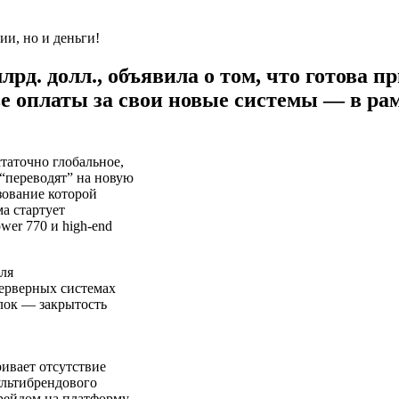
рд. долл., объявила о том, что готова п
ве оплаты за свои новые системы — в ра
таточно глобальное,
 “переводят” на новую
зование которой
а стартует
er 770 и high-end
для
серверных системах
ылок — закрытость
ивает отсутствие
ультибрендового
грейдом на платформу