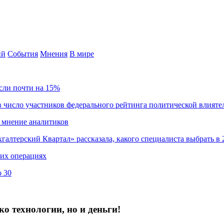
ий
События
Мнения
В мире
сли почти на 15%
 число участников федерального рейтинга политической влияте
 мнение аналитиков
хгалтерский Квартал» рассказала, какого специалиста выбрать в 
ких операциях
о 30
о технологии, но и деньги!