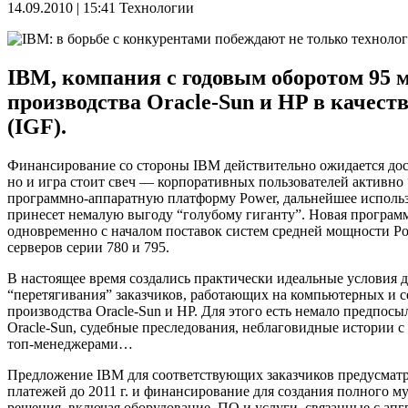
14.09.2010 | 15:41
Технологии
IBM, компания с годовым оборотом 95 мл
производства Oracle-Sun и HP в качест
(IGF).
Финансирование со стороны IBM действительно ожидается дос
но и игра стоит свеч — корпоративных пользователей активно
программно-аппаратную платформу Power, дальнейшее исполь
принесет немалую выгоду “голубому гиганту”. Новая программ
одновременно с началом поставок систем средней мощности Pow
серверов серии 780 и 795.
В настоящее время создались практически идеальные условия 
“перетягивания” заказчиков, работающих на компьютерных и 
производства Oracle-Sun и HP. Для этого есть немало предпос
Oracle-Sun, судебные преследования, неблаговидные истории с
топ-менеджерами…
Предложение IBM для соответствующих заказчиков предусматр
платежей до 2011 г. и финансирование для создания полного м
решения, включая оборудование, ПО и услуги, связанные с ап