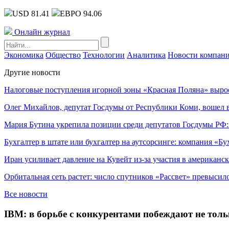
USD 81.41
ЕВРО 94.06
Онлайн журнал
Экономика
Общество
Технологии
Аналитика
Новости компан
Другие новости
Налоговые поступления игорной зоны «Красная Поляна» выро
Олег Михайлов, депутат Госдумы от Республики Коми, вошел в
Мария Бутина укрепила позиции среди депутатов Госдумы РФ:
Бухгалтер в штате или бухгалтер на аутсорсинге: компания «Бу
Иран усиливает давление на Кувейт из-за участия в американс
Орбитальная сеть растет: число спутников «Рассвет» превысил
Все новости
IBM: в борьбе с конкурентами побеждают не тольк